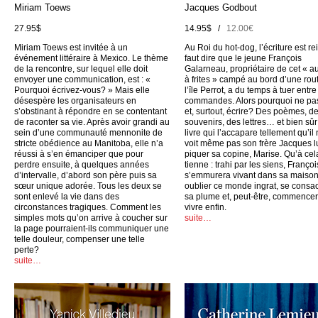
Miriam Toews
Jacques Godbout
27.95$
14.95$ /
12.00€
Miriam Toews est invitée à un
Au Roi du hot-dog, l’écriture est rei
événement littéraire à Mexico. Le thème
faut dire que le jeune François
de la rencontre, sur lequel elle doit
Galarneau, propriétaire de cet « a
envoyer une communication, est : «
à frites » campé au bord d’une rou
Pourquoi écrivez-vous? » Mais elle
l’île Perrot, a du temps à tuer entr
désespère les organisateurs en
commandes. Alors pourquoi ne pas
s’obstinant à répondre en se contentant
et, surtout, écrire? Des poèmes, d
de raconter sa vie. Après avoir grandi au
souvenirs, des lettres… et bien sûr
sein d’une communauté mennonite de
livre qui l’accapare tellement qu’il
stricte obédience au Manitoba, elle n’a
voit même pas son frère Jacques l
réussi à s’en émanciper que pour
piquer sa copine, Marise. Qu’à cel
perdre ensuite, à quelques années
tienne : trahi par les siens, Françoi
d’intervalle, d’abord son père puis sa
s’emmurera vivant dans sa maison
sœur unique adorée. Tous les deux se
oublier ce monde ingrat, se consac
sont enlevé la vie dans des
sa plume et, peut-être, commencer
circonstances tragiques. Comment les
vivre enfin.
simples mots qu’on arrive à coucher sur
suite…
la page pourraient-ils communiquer une
telle douleur, compenser une telle
perte?
suite…