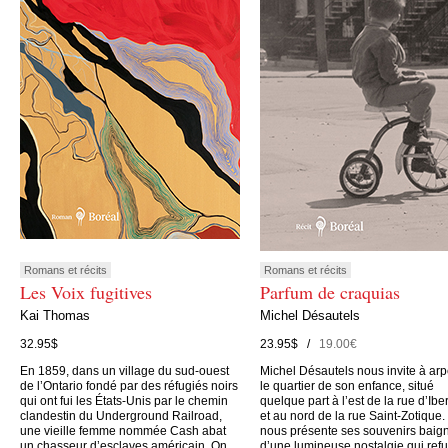
Romans et récits
Romans et récits
Les Voix fugitives
Parfum de craquias
Kai Thomas
Michel Désautels
32.95$
23.95$ /
19.00€
En 1859, dans un village du sud-ouest
Michel Désautels nous invite à arp
de l’Ontario fondé par des réfugiés noirs
le quartier de son enfance, situé
qui ont fui les États-Unis par le chemin
quelque part à l’est de la rue d’Iber
clandestin du Underground Railroad,
et au nord de la rue Saint-Zotique. 
une vieille femme nommée Cash abat
nous présente ses souvenirs baig
un chasseur d’esclaves américain. On
d’une lumineuse nostalgie qui ref