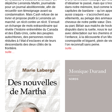
dépêche Lensinda Martin, journaliste
d’idéaliser le passé, mais qui s’inc
pour un journal abolitionniste, afin de
dans notre mémoire, tout comme l
recueillir son témoignage avant sa
capitules de bardane – qu’on appe
condamnation. Mais Cash refuse de se
aussi craquia – s’accrochent aux
livrer et propose plutôt à Lensinda un
vêtements, au pelage des animaux
marché: un récit contre un récit. S’ensuit
cheveux de notre petite sœur. Des
un échange de mots extraordinaire qui
au parc Bélair aux matchs de hoc
révèle l’histoire entremêlée du Canada
disputés dans la ruelle, nous le su
et des États-Unis, celle des peuples
avec délectation sur les chemins 
autochtones, des personnes noires
l’enfance, à la découverte d’un Mo
réduites à l’état d’esclaves et de leurs
cosmopolite et bigarré, plein de vi
descendants des deux côtés de la
l’on reconnaît sans peine.
frontière.
suite…
suite…