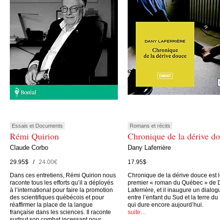
Essais et Documents
Romans et récits
Rémi Quirion
Chronique de la dérive d
Claude Corbo
Dany Laferrière
29.95$ /
24.00€
17.95$
Dans ces entretiens, Rémi Quirion nous
Chronique de la dérive douce est 
raconte tous les efforts qu’il a déployés
premier « roman du Québec » de 
à l’international pour faire la promotion
Laferrière, et il inaugure un dialog
des scientifiques québécois et pour
entre l’enfant du Sud et la terre du
réaffirmer la place de la langue
qui dure encore aujourd’hui.
française dans les sciences. Il raconte
suite…
surtout son combat incessant pour