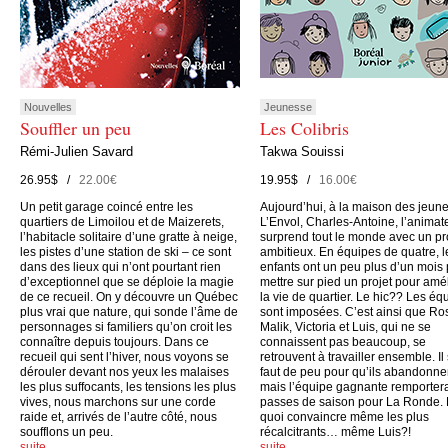
Nouvelles
Jeunesse
Souffler un peu
Les Colibris
Rémi-Julien Savard
Takwa Souissi
26.95$ /
22.00€
19.95$ /
16.00€
Un petit garage coincé entre les
Aujourd’hui, à la maison des jeun
quartiers de Limoilou et de Maizerets,
L’Envol, Charles-Antoine, l’animate
l’habitacle solitaire d’une gratte à neige,
surprend tout le monde avec un pr
les pistes d’une station de ski – ce sont
ambitieux. En équipes de quatre, l
dans des lieux qui n’ont pourtant rien
enfants ont un peu plus d’un mois
d’exceptionnel que se déploie la magie
mettre sur pied un projet pour amé
de ce recueil. On y découvre un Québec
la vie de quartier. Le hic?? Les éq
plus vrai que nature, qui sonde l’âme de
sont imposées. C’est ainsi que Ro
personnages si familiers qu’on croit les
Malik, Victoria et Luis, qui ne se
connaître depuis toujours. Dans ce
connaissent pas beaucoup, se
recueil qui sent l’hiver, nous voyons se
retrouvent à travailler ensemble. Il
dérouler devant nos yeux les malaises
faut de peu pour qu’ils abandonne
les plus suffocants, les tensions les plus
mais l’équipe gagnante remporter
vives, nous marchons sur une corde
passes de saison pour La Ronde.
raide et, arrivés de l’autre côté, nous
quoi convaincre même les plus
soufflons un peu.
récalcitrants… même Luis?!
suite…
suite…