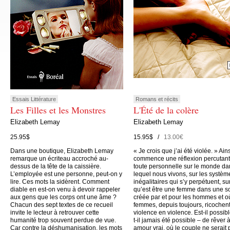
Essais Littérature
Romans et récits
Les Filles et les Monstres
L'Été de la colère
Elizabeth Lemay
Elizabeth Lemay
25.95$
15.95$ /
13.00€
Dans une boutique, Elizabeth Lemay
« Je crois que j’ai été violée. » Ain
remarque un écriteau accroché au-
commence une réflexion percutant
dessus de la tête de la caissière.
toute personnelle sur le monde da
L’employée est une personne, peut-on y
lequel nous vivons, sur les systèm
lire. Ces mots la sidèrent. Comment
inégalitaires qui s’y perpétuent, su
diable en est-on venu à devoir rappeler
qu’est être une femme dans une s
aux gens que les corps ont une âme ?
créée par et pour les hommes et o
Chacun des sept textes de ce recueil
femmes, depuis toujours, ricochen
invite le lecteur à retrouver cette
violence en violence. Est-il possibl
humanité trop souvent perdue de vue.
t-il jamais été possible – de rêver 
Car contre la déshumanisation, les mots
amour vrai, où le couple ne serait 