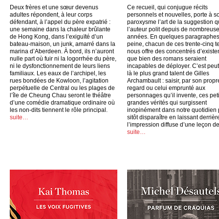
Deux frères et une sœur devenus
Ce recueil, qui conjugue récits
adultes répondent, à leur corps
personnels et nouvelles, porte à s
défendant, à l’appel du père expatrié :
paroxysme l’art de la suggestion 
une semaine dans la chaleur brûlante
l’auteur polit depuis de nombreus
de Hong Kong, dans l’exiguïté d’un
années. En quelques paragraphes
bateau-maison, un junk, amarré dans la
peine, chacun de ces trente-cinq t
marina d’Aberdeen. À bord, ils n’auront
nous offre des concentrés d’exist
nulle part où fuir ni la logorrhée du père,
que bien des romans seraient
ni le dysfonctionnement de leurs liens
incapables de déployer. C’est peut
familiaux. Les eaux de l’archipel, les
là le plus grand talent de Gilles
rues bondées de Kowloon, l’agitation
Archambault : saisir, par son propr
perpétuelle de Central ou les plages de
regard ou celui emprunté aux
l’île de Cheung Chau seront le théâtre
personnages qu’il invente, ces peti
d’une comédie dramatique ordinaire où
grandes vérités qui surgissent
les non-dits tiennent le rôle principal.
inopinément dans notre quotidien
suite…
sitôt disparaître en laissant derrièr
l’impression diffuse d’une leçon de
suite…