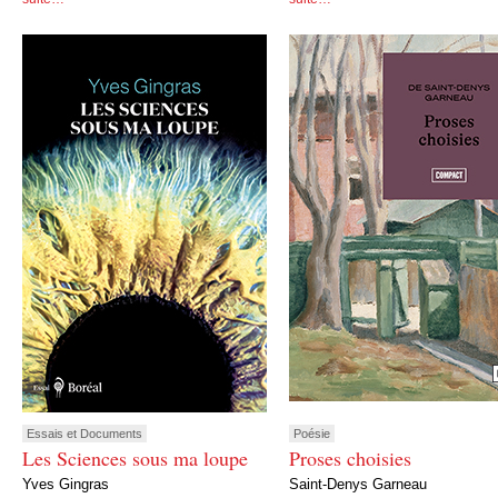
Essais et Documents
Poésie
Les Sciences sous ma loupe
Proses choisies
Yves Gingras
Saint-Denys Garneau