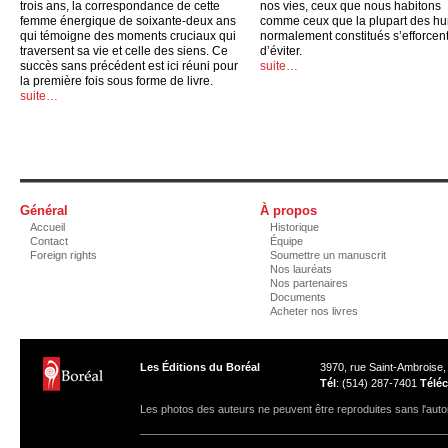
trois ans, la correspondance de cette
nos vies, ceux que nous habitons
femme énergique de soixante-deux ans
comme ceux que la plupart des h
qui témoigne des moments cruciaux qui
normalement constitués s’efforcen
traversent sa vie et celle des siens. Ce
d’éviter.
succès sans précédent est ici réuni pour
suite…
la première fois sous forme de livre.
suite…
Général
À propos
Accueil
Historique
Contact
Équipe
Foreign rights
Soumettre un manuscrit
Nos lauréats
Nos partenaires
Documents
Acheter nos livres
Les Éditions du Boréal
3970, rue Saint-Ambroise
Tél
: (514) 287-7401
Téléc
Les photos des auteurs ne peuvent être reproduites sans l'autor