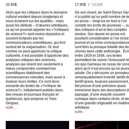
32.95$
17.95$ /
14.00€
Alors que les critiques dans le domaine
De son vivant, de Saint-Denys Ga
culturel existent depuis longtemps et
n’a publié qu’un petit nombre de t
nous éclairent sur les qualités – mais
en prose – vingt-six en tout si l’on
aussi les défauts – d’œuvres artistiques,
compte les écrits de jeunesse –, su
ce qu’on pourrait appeler les «?critiques
des critiques d’art et des comptes
de science?» sont moins répandus et
rendus. Son œuvre en prose est
souvent éclipsés par les
pourtant considérable si l’on inclu
communicateurs scientifiques, qui font
journal et sa riche correspondance
surtout de la vulgarisation. Or, tout
sont tirés la presque totalité des te
comme on peut apprécier la critique
choisis dans cette anthologie. Écri
culturelle, il est possible d’apprécier des
entre 1929 et 1938, ces textes
analyses critiques des sciences,
permettent de suivre l’émouvant ré
analyses qui visent non seulement à
soi que Garneau ne cesse de cons
mieux comprendre comment les
alors qu’il n’est encore qu’un jeun
scientifiques établissent des
adulte. On y découvre un prosateu
connaissances robustes, mais aussi à
remarquablement inventif, tantôt dr
évaluer leurs limites. Ce sont donc
tantôt grave, toujours passionnant,
soixante-dix textes de «?critique de
fait preuve d’une précision quasi
science?», initialement publiés dans
immersive dans ses descriptions 
des revues et journaux français et
paysage, d’une vivacité souvent
québécois, que propose ici Yves
comique dans certains récits, et d
Gingras.
d’une grande originalité en matièr
suite…
artistique.
suite…