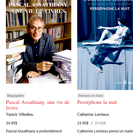
Biographies
Romans et récits
Pascal Assathiany, une vie de
Perséphone la nuit
livres
Yanick Villedieu
Catherine Lemieux
34.95$
24.95$ /
20.00€
Pascal Assathiany a profondément
Catherine Lemieux prend un mali