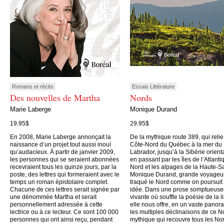
Romans et récits
Essais Littérature
Des nouvelles de Martha
Nords
Marie Laberge
Monique Durand
19.95$
29.95$
En 2008, Marie Laberge annonçait la
De la mythique route 389, qui relie
naissance d’un projet tout aussi inouï
Côte-Nord du Québec à la mer du
qu’audacieux. À partir de janvier 2009,
Labrador, jusqu’à la Sibérie orient
les personnes qui se seraient abonnées
en passant par les îles de l’Atlanti
recevraient tous les quinze jours, par la
Nord et les alpages de la Haute-S
poste, des lettres qui formeraient avec le
Monique Durand, grande voyageu
temps un roman épistolaire complet.
traqué le Nord comme on poursuit
Chacune de ces lettres serait signée par
idée. Dans une prose somptueus
une dénommée Martha et serait
vivante où souffle la poésie de la li
personnellement adressée à cette
elle nous offre, en un vaste panor
lectrice ou à ce lecteur. Ce sont 100 000
les multiples déclinaisons de ce N
personnes qui ont ainsi reçu, pendant
mythique qui recouvre tous les No