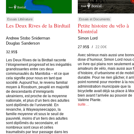
Essais Littérature
Essais et Documents
Les Deux Rives de la Birdtail
Petite histoire du vélo à
Montréal
Andrew Stobo Sniderman
Simon Lord
Douglas Sanderson
27.95$ /
22.00€
32.95$
Avec sérieux mais aussi une bonn
dose d’humour, Simon Lord nous o
Les Deux Rives de la Birdtail raconte
un livre qui plaira non seulement 
l’éloignement progressif et les inégalités
amateurs de vélo, mais aussi aux 
grandissantes entre ces deux
d’histoire, d’urbanisme et de mobil
communautés du Manitoba – et ce que
durable. Pour ne rien gâcher, il arr
cela signifie pour nous en tant que
point nommé pour montrer à la no
société. Aujourd’hui, le revenu familial
administration municipale que la
moyen à Rossburn, peuplé en majorité
bicyclette avait déjà sa place à Mo
de descendants d’immigrants
bien avant l’arrivée au pouvoir de
ukrainiens, est proche de la moyenne
Valérie Plante.
nationale, et plus d’un tiers des adultes
suite…
sont diplômés de l’université. En
revanche, à Waywayseecappo, la
famille moyenne vit sous le seuil de
pauvreté, moins d’un tiers des adultes
sont diplômés du secondaire, et
nombreux sont ceux et celles
traumatisés par leur passage dans les