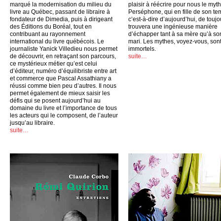
marqué la modernisation du milieu du
plaisir à réécrire pour nous le myt
livre au Québec, passant de libraire à
Perséphone, qui en fille de son te
fondateur de Dimedia, puis à dirigeant
c’est-à-dire d’aujourd’hui, de toujo
des Éditions du Boréal, tout en
trouvera une ingénieuse manière
contribuant au rayonnement
d’échapper tant à sa mère qu’à so
international du livre québécois. Le
mari. Les mythes, voyez-vous, son
journaliste Yanick Villedieu nous permet
immortels.
de découvrir, en retraçant son parcours,
suite…
ce mystérieux métier qu’est celui
d’éditeur, numéro d’équilibriste entre art
et commerce que Pascal Assathiany a
réussi comme bien peu d’autres. Il nous
permet également de mieux saisir les
défis qui se posent aujourd’hui au
domaine du livre et l’importance de tous
les acteurs qui le composent, de l’auteur
jusqu’au libraire.
suite…