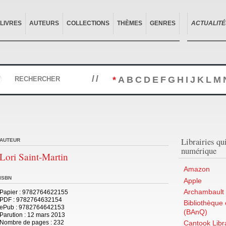
LIVRES
AUTEURS
COLLECTIONS
THÈMES
GENRES
ACTUALITÉ
//
*
A
B
C
D
E
F
G
H
I
J
K
L
M
RECHERCHER
Librairies qu
AUTEUR
numérique
Lori Saint-Martin
Amazon
ISBN
Apple
Archambault 
Papier
: 9782764622155
PDF
: 9782764632154
Bibliothèque
ePub
: 9782764642153
(BAnQ)
Parution
: 12 mars 2013
Nombre de pages :
232
Cantook Libra