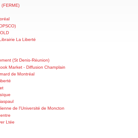
ce (FERME)
oréal
OPSCO)
 OLD
 Librairie La Liberté
rement (St Denis-Réunion)
took Market - Diffusion Champlain
limard de Montréal
iberté
et
saïque
iaspaul
dienne de l'Université de Moncton
Centre
yer Ltée