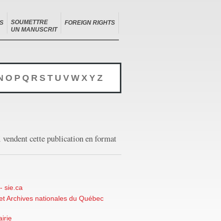
SOUMETTRE
S
FOREIGN RIGHTS
UN MANUSCRIT
N
O
P
Q
R
S
T
U
V
W
X
Y
Z
i vendent cette publication en format
- sie.ca
 et Archives nationales du Québec
irie