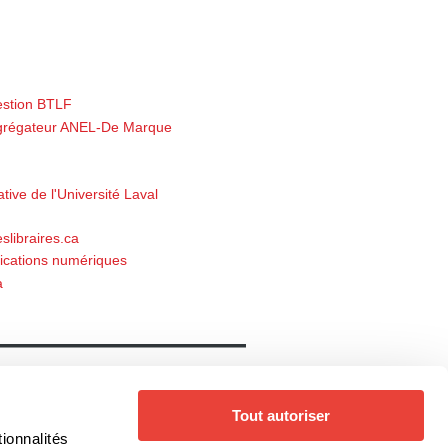
estion BTLF
'Agrégateur ANEL-De Marque
ive de l'Université Laval
leslibraires.ca
ications numériques
a
Notre catalogue
Livres
Auteurs
Tout autoriser
Collections
Thèmes
ionnalités