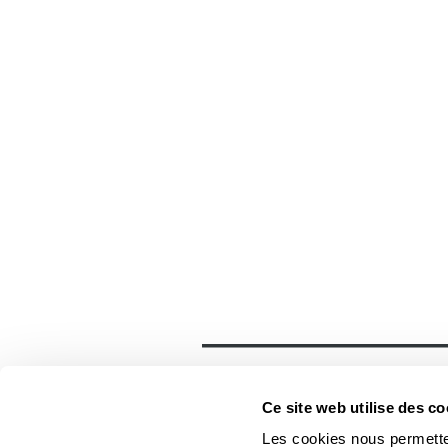
Général
Accueil
Ce site web utilise des co
Contact
Foreign rights
Les cookies nous permetten