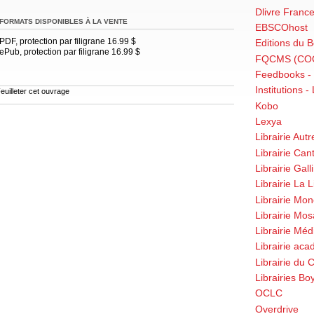
Dlivre Fran
FORMATS DISPONIBLES À LA VENTE
EBSCOhost
PDF, protection par filigrane 16.99 $
Editions du B
ePub, protection par filigrane 16.99 $
FQCMS (CO
Feedbooks -
Institutions -
euilleter cet ouvrage
Kobo
Lexya
Librairie Aut
Librairie Can
Librairie Gal
Librairie La L
Librairie Mon
Librairie Mo
Librairie Méd
Librairie aca
Librairie du 
Librairies Bo
OCLC
Overdrive