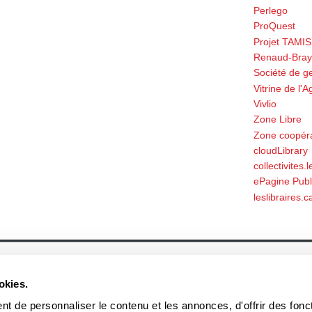
Perlego
ProQuest
Projet TAMIS
Renaud-Bray
Société de g
Vitrine de l
Vivlio
Zone Libre
Zone coopérat
cloudLibrary
collectivites.
ePagine Publ
leslibraires.c
À propos
Actualités
Historique
Événement
okies.
Équipe
Prix et mentions
Soumettre un manuscrit
Communiqué
Nos lauréats
t de personnaliser le contenu et les annonces, d'offrir des fonct