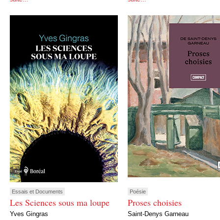
Essais et Documents
Poésie
Les Sciences sous ma loupe
Proses choisies
Yves Gingras
Saint-Denys Garneau