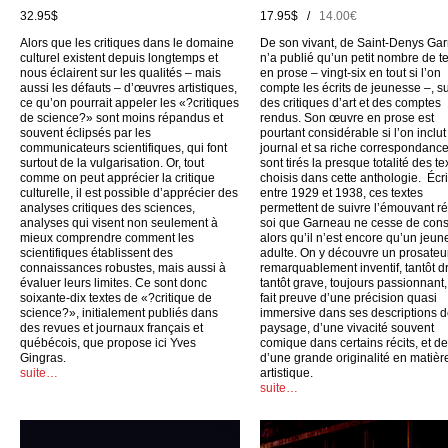
32.95$
17.95$ /
14.00€
Alors que les critiques dans le domaine
De son vivant, de Saint-Denys Ga
culturel existent depuis longtemps et
n’a publié qu’un petit nombre de t
nous éclairent sur les qualités – mais
en prose – vingt-six en tout si l’on
aussi les défauts – d’œuvres artistiques,
compte les écrits de jeunesse –, su
ce qu’on pourrait appeler les «?critiques
des critiques d’art et des comptes
de science?» sont moins répandus et
rendus. Son œuvre en prose est
souvent éclipsés par les
pourtant considérable si l’on inclu
communicateurs scientifiques, qui font
journal et sa riche correspondance
surtout de la vulgarisation. Or, tout
sont tirés la presque totalité des te
comme on peut apprécier la critique
choisis dans cette anthologie. Écri
culturelle, il est possible d’apprécier des
entre 1929 et 1938, ces textes
analyses critiques des sciences,
permettent de suivre l’émouvant ré
analyses qui visent non seulement à
soi que Garneau ne cesse de cons
mieux comprendre comment les
alors qu’il n’est encore qu’un jeun
scientifiques établissent des
adulte. On y découvre un prosateu
connaissances robustes, mais aussi à
remarquablement inventif, tantôt dr
évaluer leurs limites. Ce sont donc
tantôt grave, toujours passionnant,
soixante-dix textes de «?critique de
fait preuve d’une précision quasi
science?», initialement publiés dans
immersive dans ses descriptions 
des revues et journaux français et
paysage, d’une vivacité souvent
québécois, que propose ici Yves
comique dans certains récits, et d
Gingras.
d’une grande originalité en matièr
suite…
artistique.
suite…