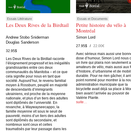
Essais Littérature
Essais et Documents
Les Deux Rives de la Birdtail
Petite histoire du vélo à
Montréal
Andrew Stobo Sniderman
Simon Lord
Douglas Sanderson
27.95$ /
22.00€
32.95$
Avec sérieux mais aussi une bonn
dose d’humour, Simon Lord nous o
Les Deux Rives de la Birdtail raconte
un livre qui plaira non seulement 
l’éloignement progressif et les inégalités
amateurs de vélo, mais aussi aux 
grandissantes entre ces deux
d’histoire, d’urbanisme et de mobil
communautés du Manitoba – et ce que
durable. Pour ne rien gâcher, il arr
cela signifie pour nous en tant que
point nommé pour montrer à la no
société. Aujourd’hui, le revenu familial
administration municipale que la
moyen à Rossburn, peuplé en majorité
bicyclette avait déjà sa place à Mo
de descendants d’immigrants
bien avant l’arrivée au pouvoir de
ukrainiens, est proche de la moyenne
Valérie Plante.
nationale, et plus d’un tiers des adultes
suite…
sont diplômés de l’université. En
revanche, à Waywayseecappo, la
famille moyenne vit sous le seuil de
pauvreté, moins d’un tiers des adultes
sont diplômés du secondaire, et
nombreux sont ceux et celles
traumatisés par leur passage dans les