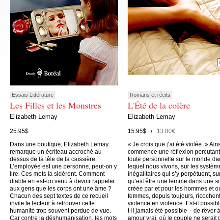
Essais Littérature
Romans et récits
Les Filles et les Monstres
L'Été de la colère
Elizabeth Lemay
Elizabeth Lemay
25.95$
15.95$ /
13.00€
Dans une boutique, Elizabeth Lemay
« Je crois que j’ai été violée. » Ain
remarque un écriteau accroché au-
commence une réflexion percutant
dessus de la tête de la caissière.
toute personnelle sur le monde da
L’employée est une personne, peut-on y
lequel nous vivons, sur les systèm
lire. Ces mots la sidèrent. Comment
inégalitaires qui s’y perpétuent, su
diable en est-on venu à devoir rappeler
qu’est être une femme dans une s
aux gens que les corps ont une âme ?
créée par et pour les hommes et o
Chacun des sept textes de ce recueil
femmes, depuis toujours, ricochen
invite le lecteur à retrouver cette
violence en violence. Est-il possibl
humanité trop souvent perdue de vue.
t-il jamais été possible – de rêver 
Car contre la déshumanisation, les mots
amour vrai, où le couple ne serait 