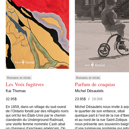
Romans et récits
Romans et récits
Les Voix fugitives
Parfum de craquias
Kai Thomas
Michel Désautels
32.95$
23.95$ /
19.00€
En 1859, dans un village du sud-ouest
Michel Désautels nous invite à arp
de l’Ontario fondé par des réfugiés noirs
le quartier de son enfance, situé
qui ont fui les États-Unis par le chemin
quelque part à l’est de la rue d’Iber
clandestin du Underground Railroad,
et au nord de la rue Saint-Zotique. 
une vieille femme nommée Cash abat
nous présente ses souvenirs baig
un chasseur d’esclaves américain. On
d’une lumineuse nostalgie qui ref