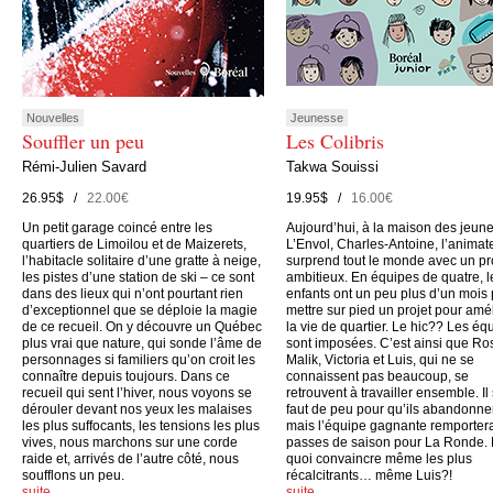
Nouvelles
Jeunesse
Souffler un peu
Les Colibris
Rémi-Julien Savard
Takwa Souissi
26.95$ /
22.00€
19.95$ /
16.00€
Un petit garage coincé entre les
Aujourd’hui, à la maison des jeun
quartiers de Limoilou et de Maizerets,
L’Envol, Charles-Antoine, l’animate
l’habitacle solitaire d’une gratte à neige,
surprend tout le monde avec un pr
les pistes d’une station de ski – ce sont
ambitieux. En équipes de quatre, l
dans des lieux qui n’ont pourtant rien
enfants ont un peu plus d’un mois
d’exceptionnel que se déploie la magie
mettre sur pied un projet pour amé
de ce recueil. On y découvre un Québec
la vie de quartier. Le hic?? Les éq
plus vrai que nature, qui sonde l’âme de
sont imposées. C’est ainsi que Ro
personnages si familiers qu’on croit les
Malik, Victoria et Luis, qui ne se
connaître depuis toujours. Dans ce
connaissent pas beaucoup, se
recueil qui sent l’hiver, nous voyons se
retrouvent à travailler ensemble. Il
dérouler devant nos yeux les malaises
faut de peu pour qu’ils abandonne
les plus suffocants, les tensions les plus
mais l’équipe gagnante remporter
vives, nous marchons sur une corde
passes de saison pour La Ronde.
raide et, arrivés de l’autre côté, nous
quoi convaincre même les plus
soufflons un peu.
récalcitrants… même Luis?!
suite…
suite…