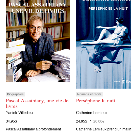
Biographies
Romans et récits
Pascal Assathiany, une vie de
Perséphone la nuit
livres
Yanick Villedieu
Catherine Lemieux
34.95$
24.95$ /
20.00€
Pascal Assathiany a profondément
Catherine Lemieux prend un mali