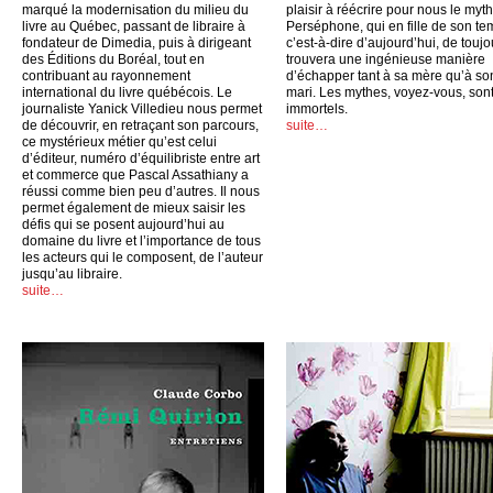
marqué la modernisation du milieu du
plaisir à réécrire pour nous le myt
livre au Québec, passant de libraire à
Perséphone, qui en fille de son te
fondateur de Dimedia, puis à dirigeant
c’est-à-dire d’aujourd’hui, de toujo
des Éditions du Boréal, tout en
trouvera une ingénieuse manière
contribuant au rayonnement
d’échapper tant à sa mère qu’à so
international du livre québécois. Le
mari. Les mythes, voyez-vous, son
journaliste Yanick Villedieu nous permet
immortels.
de découvrir, en retraçant son parcours,
suite…
ce mystérieux métier qu’est celui
d’éditeur, numéro d’équilibriste entre art
et commerce que Pascal Assathiany a
réussi comme bien peu d’autres. Il nous
permet également de mieux saisir les
défis qui se posent aujourd’hui au
domaine du livre et l’importance de tous
les acteurs qui le composent, de l’auteur
jusqu’au libraire.
suite…