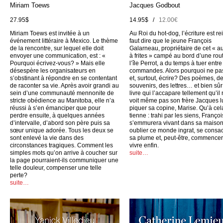
Miriam Toews
Jacques Godbout
27.95$
14.95$ /
12.00€
Miriam Toews est invitée à un
Au Roi du hot-dog, l’écriture est rei
événement littéraire à Mexico. Le thème
faut dire que le jeune François
de la rencontre, sur lequel elle doit
Galarneau, propriétaire de cet « a
envoyer une communication, est : «
à frites » campé au bord d’une rou
Pourquoi écrivez-vous? » Mais elle
l’île Perrot, a du temps à tuer entr
désespère les organisateurs en
commandes. Alors pourquoi ne pas
s’obstinant à répondre en se contentant
et, surtout, écrire? Des poèmes, d
de raconter sa vie. Après avoir grandi au
souvenirs, des lettres… et bien sûr
sein d’une communauté mennonite de
livre qui l’accapare tellement qu’il
stricte obédience au Manitoba, elle n’a
voit même pas son frère Jacques l
réussi à s’en émanciper que pour
piquer sa copine, Marise. Qu’à cel
perdre ensuite, à quelques années
tienne : trahi par les siens, Françoi
d’intervalle, d’abord son père puis sa
s’emmurera vivant dans sa maison
sœur unique adorée. Tous les deux se
oublier ce monde ingrat, se consac
sont enlevé la vie dans des
sa plume et, peut-être, commencer
circonstances tragiques. Comment les
vivre enfin.
simples mots qu’on arrive à coucher sur
suite…
la page pourraient-ils communiquer une
telle douleur, compenser une telle
perte?
suite…