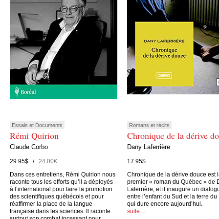
Essais et Documents
Romans et récits
Rémi Quirion
Chronique de la dérive d
Claude Corbo
Dany Laferrière
29.95$ /
24.00€
17.95$
Dans ces entretiens, Rémi Quirion nous
Chronique de la dérive douce est 
raconte tous les efforts qu’il a déployés
premier « roman du Québec » de 
à l’international pour faire la promotion
Laferrière, et il inaugure un dialog
des scientifiques québécois et pour
entre l’enfant du Sud et la terre du
réaffirmer la place de la langue
qui dure encore aujourd’hui.
française dans les sciences. Il raconte
suite…
surtout son combat incessant pour