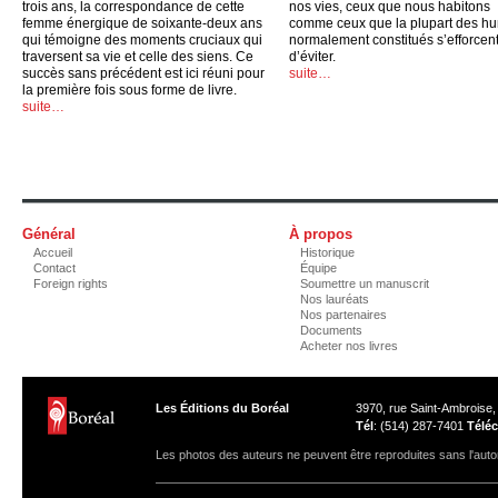
trois ans, la correspondance de cette
nos vies, ceux que nous habitons
femme énergique de soixante-deux ans
comme ceux que la plupart des h
qui témoigne des moments cruciaux qui
normalement constitués s’efforcen
traversent sa vie et celle des siens. Ce
d’éviter.
succès sans précédent est ici réuni pour
suite…
la première fois sous forme de livre.
suite…
Général
À propos
Accueil
Historique
Contact
Équipe
Foreign rights
Soumettre un manuscrit
Nos lauréats
Nos partenaires
Documents
Acheter nos livres
Les Éditions du Boréal
3970, rue Saint-Ambroise
Tél
: (514) 287-7401
Téléc
Les photos des auteurs ne peuvent être reproduites sans l'autor