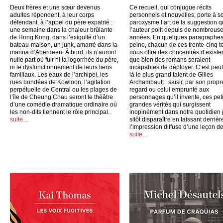
Deux frères et une sœur devenus
Ce recueil, qui conjugue récits
adultes répondent, à leur corps
personnels et nouvelles, porte à s
défendant, à l’appel du père expatrié :
paroxysme l’art de la suggestion 
une semaine dans la chaleur brûlante
l’auteur polit depuis de nombreus
de Hong Kong, dans l’exiguïté d’un
années. En quelques paragraphes
bateau-maison, un junk, amarré dans la
peine, chacun de ces trente-cinq t
marina d’Aberdeen. À bord, ils n’auront
nous offre des concentrés d’exist
nulle part où fuir ni la logorrhée du père,
que bien des romans seraient
ni le dysfonctionnement de leurs liens
incapables de déployer. C’est peut
familiaux. Les eaux de l’archipel, les
là le plus grand talent de Gilles
rues bondées de Kowloon, l’agitation
Archambault : saisir, par son propr
perpétuelle de Central ou les plages de
regard ou celui emprunté aux
l’île de Cheung Chau seront le théâtre
personnages qu’il invente, ces peti
d’une comédie dramatique ordinaire où
grandes vérités qui surgissent
les non-dits tiennent le rôle principal.
inopinément dans notre quotidien
suite…
sitôt disparaître en laissant derrièr
l’impression diffuse d’une leçon de
suite…