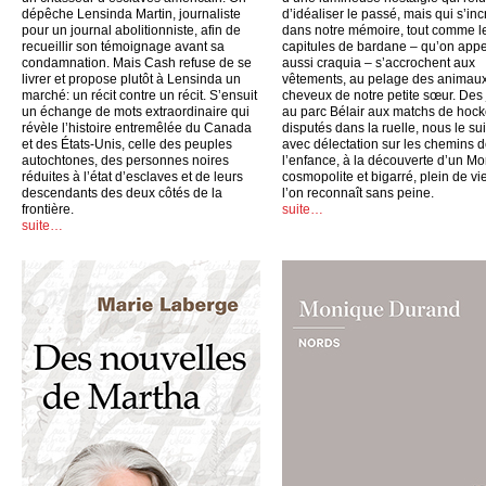
dépêche Lensinda Martin, journaliste
d’idéaliser le passé, mais qui s’inc
pour un journal abolitionniste, afin de
dans notre mémoire, tout comme l
recueillir son témoignage avant sa
capitules de bardane – qu’on appe
condamnation. Mais Cash refuse de se
aussi craquia – s’accrochent aux
livrer et propose plutôt à Lensinda un
vêtements, au pelage des animaux
marché: un récit contre un récit. S’ensuit
cheveux de notre petite sœur. Des
un échange de mots extraordinaire qui
au parc Bélair aux matchs de hoc
révèle l’histoire entremêlée du Canada
disputés dans la ruelle, nous le su
et des États-Unis, celle des peuples
avec délectation sur les chemins 
autochtones, des personnes noires
l’enfance, à la découverte d’un Mo
réduites à l’état d’esclaves et de leurs
cosmopolite et bigarré, plein de vi
descendants des deux côtés de la
l’on reconnaît sans peine.
frontière.
suite…
suite…