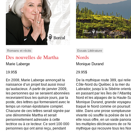
Romans et récits
Essais Littérature
Des nouvelles de Martha
Nords
Marie Laberge
Monique Durand
19.95$
29.95$
En 2008, Marie Laberge annonçait la
De la mythique route 389, qui relie
naissance d’un projet tout aussi inouï
Côte-Nord du Québec à la mer du
qu’audacieux. À partir de janvier 2009,
Labrador, jusqu’à la Sibérie orient
les personnes qui se seraient abonnées
en passant par les îles de l’Atlanti
recevraient tous les quinze jours, par la
Nord et les alpages de la Haute-S
poste, des lettres qui formeraient avec le
Monique Durand, grande voyageu
temps un roman épistolaire complet.
traqué le Nord comme on poursuit
Chacune de ces lettres serait signée par
idée. Dans une prose somptueus
une dénommée Martha et serait
vivante où souffle la poésie de la li
personnellement adressée à cette
elle nous offre, en un vaste panor
lectrice ou à ce lecteur. Ce sont 100 000
les multiples déclinaisons de ce N
personnes qui ont ainsi reçu, pendant
mythique qui recouvre tous les No