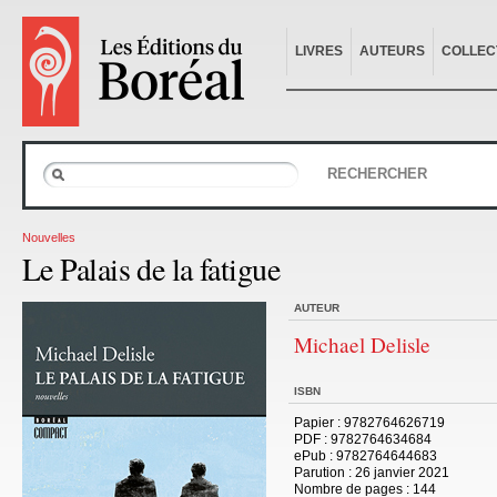
LIVRES
AUTEURS
COLLEC
RECHERCHER
Nouvelles
Le Palais de la fatigue
AUTEUR
Michael Delisle
ISBN
Papier
: 9782764626719
PDF
: 9782764634684
ePub
: 9782764644683
Parution
: 26 janvier 2021
Nombre de pages :
144