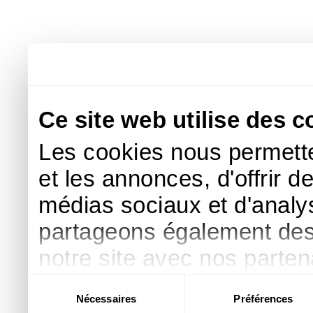
Ce site web utilise des c
Les cookies nous permette
et les annonces, d'offrir d
médias sociaux et d'analys
partageons également des i
notre site avec nos parte
publicité et d'analyse, qu
Sélection
Nécessaires
Préférences
du
d'autres informations que 