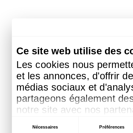
Ce site web utilise des c
Les cookies nous permette
et les annonces, d'offrir d
médias sociaux et d'analys
partageons également des i
notre site avec nos parte
publicité et d'analyse, qu
Sélection
Nécessaires
Préférences
du
d'autres informations que 