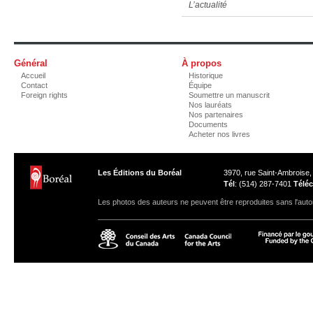
L’actualité
Général
À propos
Accueil
Historique
Contact
Équipe
Foreign rights
Soumettre un manuscrit
Nos lauréats
Nos partenaires
Documents
Acheter nos livres
Les Éditions du Boréal
3970, rue Saint-Ambroise
Tél
: (514) 287-7401
Téléc
Les photos des auteurs ne peuvent être reproduites sans l'autor