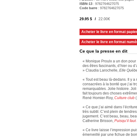
ISBN-13
: 9782764627075
Code barre
:
9782764627075
29.95 $ /
22.00€
Acheter le livre en format papie
Acheter le livre en format numé
Ce que la presse en dit
« Monique Proulx a un don pour j
des êtres fascinants, d’hier ou d’a
» Claudia Larochelle,
Elle Québ
« Tout est beau là-dedans. Il y
consacrées à la bonté que j’ai 
remarquables. Jolie histoire. Jo
fait toujours des choses extrême
René Homier-Roy,
Culture club
(
« Ce que j’ai aimé dans l’écritur
très subtil. C’est plein de tendres
jugement. C’est beau, beau, beau.
Catherine Brisson,
Puisqu’il faut
« Ce livre laisse l’impression pui
émerveillé par une fichue de bonn