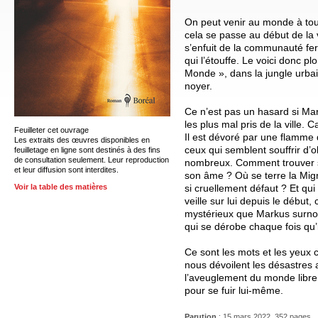
On peut venir au monde à tou
cela se passe au début de la 
s’enfuit de la communauté fer
qui l’étouffe. Le voici donc pl
Monde », dans la jungle urbai
noyer.
Ce n’est pas un hasard si Mar
les plus mal pris de la ville. 
Feuilleter cet ouvrage
Il est dévoré par une flamme 
Les extraits des œuvres disponibles en
ceux qui semblent souffrir d’ob
feuilletage en ligne sont destinés à des fins
de consultation seulement. Leur reproduction
nombreux. Comment trouver s
et leur diffusion sont interdites.
son âme ? Où se terre la Migno
si cruellement défaut ? Et qui
Voir la table des matières
veille sur lui depuis le début,
mystérieux que Markus surno
qui se dérobe chaque fois qu’i
Ce sont les mots et les yeux
nous dévoilent les désastres 
l’aveuglement du monde libre 
pour se fuir lui-même.
Parution
: 15 mars 2022, 352 pages