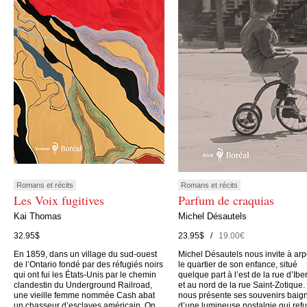
Romans et récits
Romans et récits
Les Voix fugitives
Parfum de craquias
Kai Thomas
Michel Désautels
32.95$
23.95$ /
19.00€
En 1859, dans un village du sud-ouest
Michel Désautels nous invite à arp
de l’Ontario fondé par des réfugiés noirs
le quartier de son enfance, situé
qui ont fui les États-Unis par le chemin
quelque part à l’est de la rue d’Iber
clandestin du Underground Railroad,
et au nord de la rue Saint-Zotique. 
une vieille femme nommée Cash abat
nous présente ses souvenirs baig
un chasseur d’esclaves américain. On
d’une lumineuse nostalgie qui ref