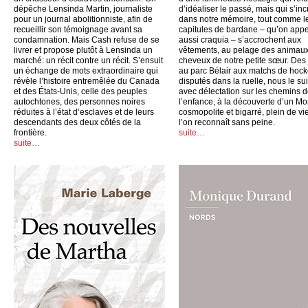
dépêche Lensinda Martin, journaliste
d’idéaliser le passé, mais qui s’inc
pour un journal abolitionniste, afin de
dans notre mémoire, tout comme l
recueillir son témoignage avant sa
capitules de bardane – qu’on appe
condamnation. Mais Cash refuse de se
aussi craquia – s’accrochent aux
livrer et propose plutôt à Lensinda un
vêtements, au pelage des animaux
marché: un récit contre un récit. S’ensuit
cheveux de notre petite sœur. Des
un échange de mots extraordinaire qui
au parc Bélair aux matchs de hoc
révèle l’histoire entremêlée du Canada
disputés dans la ruelle, nous le su
et des États-Unis, celle des peuples
avec délectation sur les chemins 
autochtones, des personnes noires
l’enfance, à la découverte d’un Mo
réduites à l’état d’esclaves et de leurs
cosmopolite et bigarré, plein de vi
descendants des deux côtés de la
l’on reconnaît sans peine.
frontière.
suite…
suite…