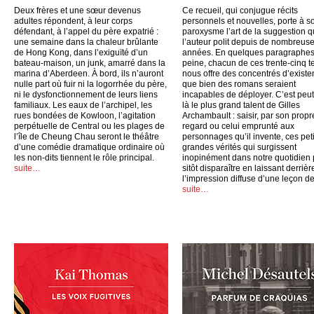
Deux frères et une sœur devenus
Ce recueil, qui conjugue récits
adultes répondent, à leur corps
personnels et nouvelles, porte à s
défendant, à l’appel du père expatrié :
paroxysme l’art de la suggestion 
une semaine dans la chaleur brûlante
l’auteur polit depuis de nombreus
de Hong Kong, dans l’exiguïté d’un
années. En quelques paragraphes
bateau-maison, un junk, amarré dans la
peine, chacun de ces trente-cinq t
marina d’Aberdeen. À bord, ils n’auront
nous offre des concentrés d’exist
nulle part où fuir ni la logorrhée du père,
que bien des romans seraient
ni le dysfonctionnement de leurs liens
incapables de déployer. C’est peut
familiaux. Les eaux de l’archipel, les
là le plus grand talent de Gilles
rues bondées de Kowloon, l’agitation
Archambault : saisir, par son propr
perpétuelle de Central ou les plages de
regard ou celui emprunté aux
l’île de Cheung Chau seront le théâtre
personnages qu’il invente, ces peti
d’une comédie dramatique ordinaire où
grandes vérités qui surgissent
les non-dits tiennent le rôle principal.
inopinément dans notre quotidien
suite…
sitôt disparaître en laissant derrièr
l’impression diffuse d’une leçon de
suite…