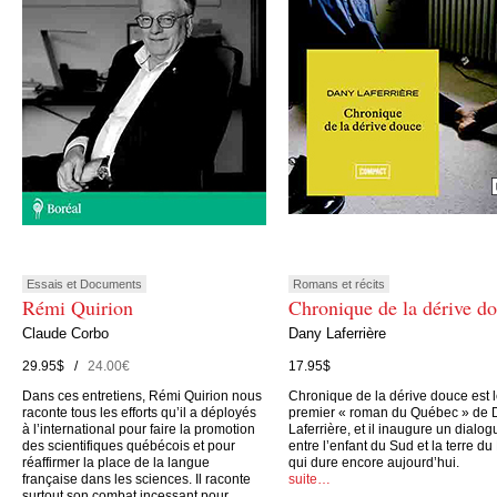
Essais et Documents
Romans et récits
Rémi Quirion
Chronique de la dérive d
Claude Corbo
Dany Laferrière
29.95$ /
24.00€
17.95$
Dans ces entretiens, Rémi Quirion nous
Chronique de la dérive douce est 
raconte tous les efforts qu’il a déployés
premier « roman du Québec » de 
à l’international pour faire la promotion
Laferrière, et il inaugure un dialog
des scientifiques québécois et pour
entre l’enfant du Sud et la terre du
réaffirmer la place de la langue
qui dure encore aujourd’hui.
française dans les sciences. Il raconte
suite…
surtout son combat incessant pour