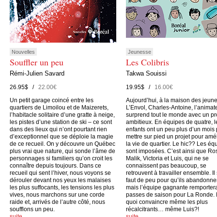
Nouvelles
Jeunesse
Souffler un peu
Les Colibris
Rémi-Julien Savard
Takwa Souissi
26.95$ /
22.00€
19.95$ /
16.00€
Un petit garage coincé entre les
Aujourd’hui, à la maison des jeun
quartiers de Limoilou et de Maizerets,
L’Envol, Charles-Antoine, l’animate
l’habitacle solitaire d’une gratte à neige,
surprend tout le monde avec un pr
les pistes d’une station de ski – ce sont
ambitieux. En équipes de quatre, l
dans des lieux qui n’ont pourtant rien
enfants ont un peu plus d’un mois
d’exceptionnel que se déploie la magie
mettre sur pied un projet pour amé
de ce recueil. On y découvre un Québec
la vie de quartier. Le hic?? Les éq
plus vrai que nature, qui sonde l’âme de
sont imposées. C’est ainsi que Ro
personnages si familiers qu’on croit les
Malik, Victoria et Luis, qui ne se
connaître depuis toujours. Dans ce
connaissent pas beaucoup, se
recueil qui sent l’hiver, nous voyons se
retrouvent à travailler ensemble. Il
dérouler devant nos yeux les malaises
faut de peu pour qu’ils abandonne
les plus suffocants, les tensions les plus
mais l’équipe gagnante remporter
vives, nous marchons sur une corde
passes de saison pour La Ronde.
raide et, arrivés de l’autre côté, nous
quoi convaincre même les plus
soufflons un peu.
récalcitrants… même Luis?!
suite…
suite…