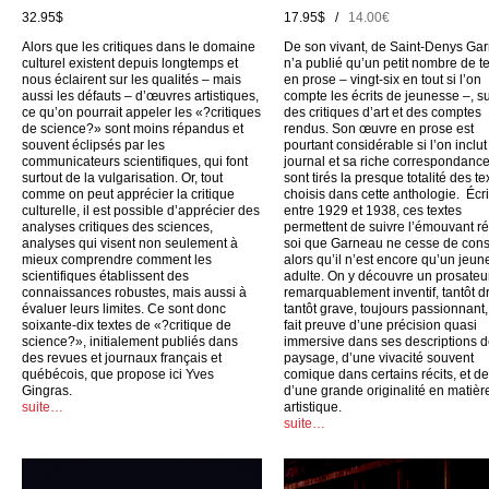
32.95$
17.95$ /
14.00€
Alors que les critiques dans le domaine
De son vivant, de Saint-Denys Ga
culturel existent depuis longtemps et
n’a publié qu’un petit nombre de t
nous éclairent sur les qualités – mais
en prose – vingt-six en tout si l’on
aussi les défauts – d’œuvres artistiques,
compte les écrits de jeunesse –, su
ce qu’on pourrait appeler les «?critiques
des critiques d’art et des comptes
de science?» sont moins répandus et
rendus. Son œuvre en prose est
souvent éclipsés par les
pourtant considérable si l’on inclu
communicateurs scientifiques, qui font
journal et sa riche correspondance
surtout de la vulgarisation. Or, tout
sont tirés la presque totalité des te
comme on peut apprécier la critique
choisis dans cette anthologie. Écri
culturelle, il est possible d’apprécier des
entre 1929 et 1938, ces textes
analyses critiques des sciences,
permettent de suivre l’émouvant ré
analyses qui visent non seulement à
soi que Garneau ne cesse de cons
mieux comprendre comment les
alors qu’il n’est encore qu’un jeun
scientifiques établissent des
adulte. On y découvre un prosateu
connaissances robustes, mais aussi à
remarquablement inventif, tantôt dr
évaluer leurs limites. Ce sont donc
tantôt grave, toujours passionnant,
soixante-dix textes de «?critique de
fait preuve d’une précision quasi
science?», initialement publiés dans
immersive dans ses descriptions 
des revues et journaux français et
paysage, d’une vivacité souvent
québécois, que propose ici Yves
comique dans certains récits, et d
Gingras.
d’une grande originalité en matièr
suite…
artistique.
suite…