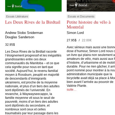
Essais Littérature
Essais et Documents
Les Deux Rives de la Birdtail
Petite histoire du vélo à
Montréal
Andrew Stobo Sniderman
Simon Lord
Douglas Sanderson
27.95$ /
22.00€
32.95$
Avec sérieux mais aussi une bonn
dose d’humour, Simon Lord nous o
Les Deux Rives de la Birdtail raconte
un livre qui plaira non seulement 
l’éloignement progressif et les inégalités
amateurs de vélo, mais aussi aux 
grandissantes entre ces deux
d’histoire, d’urbanisme et de mobil
communautés du Manitoba – et ce que
durable. Pour ne rien gâcher, il arr
cela signifie pour nous en tant que
point nommé pour montrer à la no
société. Aujourd’hui, le revenu familial
administration municipale que la
moyen à Rossburn, peuplé en majorité
bicyclette avait déjà sa place à Mo
de descendants d’immigrants
bien avant l’arrivée au pouvoir de
ukrainiens, est proche de la moyenne
Valérie Plante.
nationale, et plus d’un tiers des adultes
suite…
sont diplômés de l’université. En
revanche, à Waywayseecappo, la
famille moyenne vit sous le seuil de
pauvreté, moins d’un tiers des adultes
sont diplômés du secondaire, et
nombreux sont ceux et celles
traumatisés par leur passage dans les