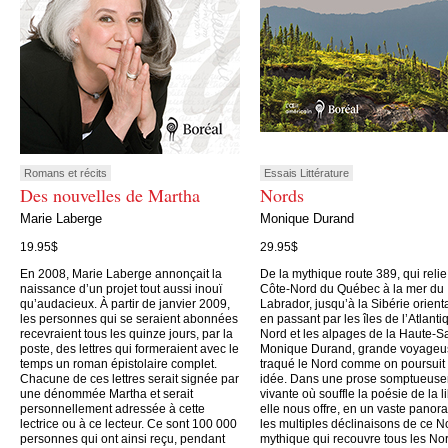
Romans et récits
Essais Littérature
Des nouvelles de Martha
Nords
Marie Laberge
Monique Durand
19.95$
29.95$
En 2008, Marie Laberge annonçait la
De la mythique route 389, qui relie
naissance d’un projet tout aussi inouï
Côte-Nord du Québec à la mer du
qu’audacieux. À partir de janvier 2009,
Labrador, jusqu’à la Sibérie orient
les personnes qui se seraient abonnées
en passant par les îles de l’Atlanti
recevraient tous les quinze jours, par la
Nord et les alpages de la Haute-S
poste, des lettres qui formeraient avec le
Monique Durand, grande voyageu
temps un roman épistolaire complet.
traqué le Nord comme on poursuit
Chacune de ces lettres serait signée par
idée. Dans une prose somptueus
une dénommée Martha et serait
vivante où souffle la poésie de la li
personnellement adressée à cette
elle nous offre, en un vaste panor
lectrice ou à ce lecteur. Ce sont 100 000
les multiples déclinaisons de ce N
personnes qui ont ainsi reçu, pendant
mythique qui recouvre tous les No