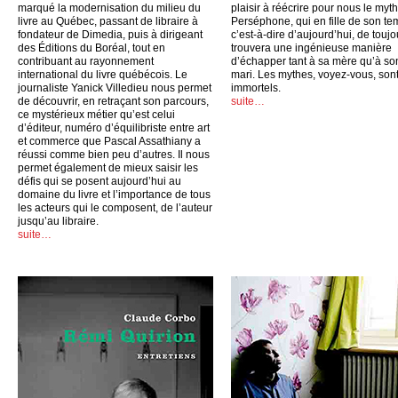
marqué la modernisation du milieu du
plaisir à réécrire pour nous le myt
livre au Québec, passant de libraire à
Perséphone, qui en fille de son te
fondateur de Dimedia, puis à dirigeant
c’est-à-dire d’aujourd’hui, de toujo
des Éditions du Boréal, tout en
trouvera une ingénieuse manière
contribuant au rayonnement
d’échapper tant à sa mère qu’à so
international du livre québécois. Le
mari. Les mythes, voyez-vous, son
journaliste Yanick Villedieu nous permet
immortels.
de découvrir, en retraçant son parcours,
suite…
ce mystérieux métier qu’est celui
d’éditeur, numéro d’équilibriste entre art
et commerce que Pascal Assathiany a
réussi comme bien peu d’autres. Il nous
permet également de mieux saisir les
défis qui se posent aujourd’hui au
domaine du livre et l’importance de tous
les acteurs qui le composent, de l’auteur
jusqu’au libraire.
suite…