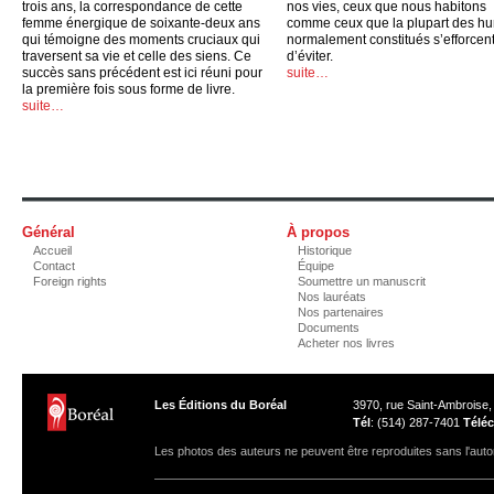
trois ans, la correspondance de cette
nos vies, ceux que nous habitons
femme énergique de soixante-deux ans
comme ceux que la plupart des h
qui témoigne des moments cruciaux qui
normalement constitués s’efforcen
traversent sa vie et celle des siens. Ce
d’éviter.
succès sans précédent est ici réuni pour
suite…
la première fois sous forme de livre.
suite…
Général
À propos
Accueil
Historique
Contact
Équipe
Foreign rights
Soumettre un manuscrit
Nos lauréats
Nos partenaires
Documents
Acheter nos livres
Les Éditions du Boréal
3970, rue Saint-Ambroise
Tél
: (514) 287-7401
Téléc
Les photos des auteurs ne peuvent être reproduites sans l'autor