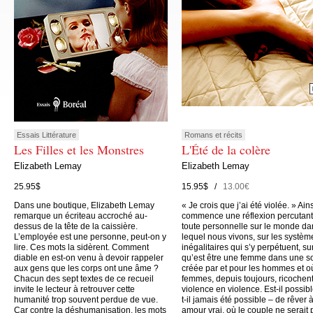
Essais Littérature
Romans et récits
Les Filles et les Monstres
L'Été de la colère
Elizabeth Lemay
Elizabeth Lemay
25.95$
15.95$ /
13.00€
Dans une boutique, Elizabeth Lemay
« Je crois que j’ai été violée. » Ain
remarque un écriteau accroché au-
commence une réflexion percutant
dessus de la tête de la caissière.
toute personnelle sur le monde da
L’employée est une personne, peut-on y
lequel nous vivons, sur les systèm
lire. Ces mots la sidèrent. Comment
inégalitaires qui s’y perpétuent, su
diable en est-on venu à devoir rappeler
qu’est être une femme dans une s
aux gens que les corps ont une âme ?
créée par et pour les hommes et o
Chacun des sept textes de ce recueil
femmes, depuis toujours, ricochen
invite le lecteur à retrouver cette
violence en violence. Est-il possibl
humanité trop souvent perdue de vue.
t-il jamais été possible – de rêver 
Car contre la déshumanisation, les mots
amour vrai, où le couple ne serait 