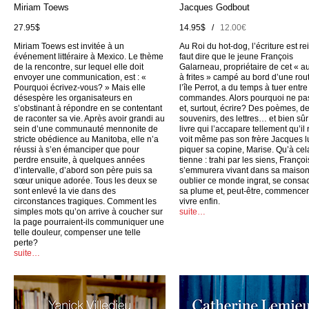
Miriam Toews
Jacques Godbout
27.95$
14.95$ /
12.00€
Miriam Toews est invitée à un
Au Roi du hot-dog, l’écriture est rei
événement littéraire à Mexico. Le thème
faut dire que le jeune François
de la rencontre, sur lequel elle doit
Galarneau, propriétaire de cet « a
envoyer une communication, est : «
à frites » campé au bord d’une rou
Pourquoi écrivez-vous? » Mais elle
l’île Perrot, a du temps à tuer entr
désespère les organisateurs en
commandes. Alors pourquoi ne pas
s’obstinant à répondre en se contentant
et, surtout, écrire? Des poèmes, d
de raconter sa vie. Après avoir grandi au
souvenirs, des lettres… et bien sûr
sein d’une communauté mennonite de
livre qui l’accapare tellement qu’il
stricte obédience au Manitoba, elle n’a
voit même pas son frère Jacques l
réussi à s’en émanciper que pour
piquer sa copine, Marise. Qu’à cel
perdre ensuite, à quelques années
tienne : trahi par les siens, Françoi
d’intervalle, d’abord son père puis sa
s’emmurera vivant dans sa maison
sœur unique adorée. Tous les deux se
oublier ce monde ingrat, se consac
sont enlevé la vie dans des
sa plume et, peut-être, commencer
circonstances tragiques. Comment les
vivre enfin.
simples mots qu’on arrive à coucher sur
suite…
la page pourraient-ils communiquer une
telle douleur, compenser une telle
perte?
suite…