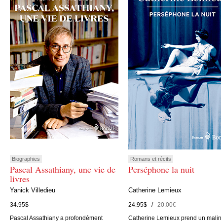
Biographies
Romans et récits
Pascal Assathiany, une vie de
Perséphone la nuit
livres
Yanick Villedieu
Catherine Lemieux
34.95$
24.95$ /
20.00€
Pascal Assathiany a profondément
Catherine Lemieux prend un mali