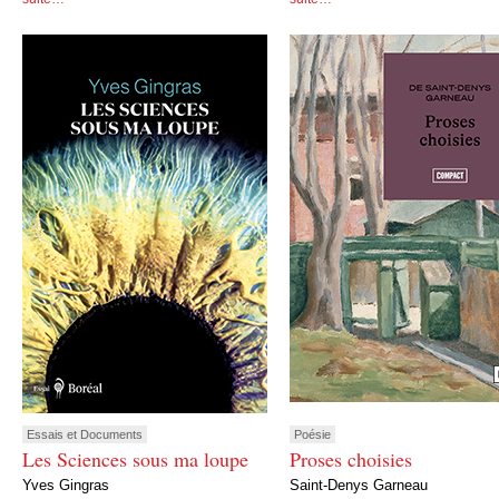
Essais et Documents
Poésie
Les Sciences sous ma loupe
Proses choisies
Yves Gingras
Saint-Denys Garneau