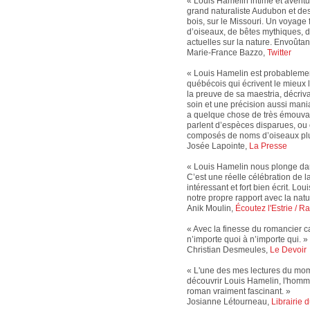
« Louis Hamelin intime et aventur
grand naturaliste Audubon et de
bois, sur le Missouri. Un voyage 
d’oiseaux, de bêtes mythiques, d’
actuelles sur la nature. Envoûtan
Marie-France Bazzo,
Twitter
« Louis Hamelin est probablemen
québécois qui écrivent le mieux la 
la preuve de sa maestria, décriv
soin et une précision aussi mani
a quelque chose de très émouvan
parlent d’espèces disparues, ou
composés de noms d’oiseaux pl
Josée Lapointe,
La Presse
« Louis Hamelin nous plonge dan
C’est une réelle célébration de l
intéressant et fort bien écrit. Lou
notre propre rapport avec la natu
Anik Moulin,
Écoutez l'Estrie / 
« Avec la finesse du romancier ca
n’importe quoi à n’importe qui. »
Christian Desmeules,
Le Devoir
« L'une des mes lectures du mom
découvrir Louis Hamelin, l'homme 
roman vraiment fascinant. »
Josianne Létourneau,
Librairie