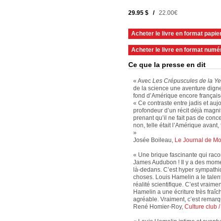
29.95 $ /
22.00€
Acheter le livre en format papie
Acheter le livre en format numé
Ce que la presse en dit
« Avec
Les Crépuscules de la Ye
de la science une aventure dign
fond d’Amérique encore français
« Ce contraste entre jadis et auj
profondeur d’un récit déjà magnif
prenant qu’il ne fait pas de conc
non, telle était l’Amérique avant, 
»
Josée Boileau,
Le Journal de Mo
« Une brique fascinante qui racon
James Audubon ! Il y a des mom
là-dedans. C’est hyper sympathiqu
choses. Louis Hamelin a le talent
réalité scientifique. C’est vraime
Hamelin a une écriture très fraîche
agréable. Vraiment, c’est remarq
René Homier-Roy,
Culture club