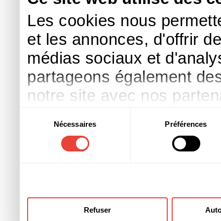
Les cookies nous permette
et les annonces, d'offrir d
médias sociaux et d'analys
partageons également des i
notre site avec nos parte
publicité et d'analyse, qu
Sélection
Nécessaires
Préférences
du
d'autres informations que 
consentement
ont collectées lors de votre
Refuser
Auto