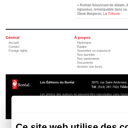
« Roman foisonnant de détails, éc
rigoureux, remarquable dans sa 
Steve Bergeron,
La Tribune
Général
À propos
Accueil
Historique
Contact
Équipe
Foreign rights
Soumettre un manuscrit
Nos lauréats
Nos partenaires
Documents
Acheter nos livres
Les Éditions du Boréal
3970, rue Saint-Ambroise
Tél
: (514) 287-7401
Téléc
Les photos des auteurs ne peuvent être reproduites sans l'autor
Ce site web utilise des c