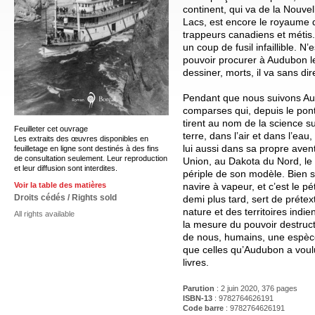
continent, qui va de la Nouv
Lacs, est encore le royaume 
trappeurs canadiens et métis. 
un coup de fusil infaillible. N’e
pouvoir procurer à Audubon le
dessiner, morts, il va sans dir
Pendant que nous suivons Au
comparses qui, depuis le pont
tirent au nom de la science su
Feuilleter cet ouvrage
terre, dans l’air et dans l’eau
Les extraits des œuvres disponibles en
lui aussi dans sa propre avent
feuilletage en ligne sont destinés à des fins
de consultation seulement. Leur reproduction
Union, au Dakota du Nord, le 
et leur diffusion sont interdites.
périple de son modèle. Bien sû
navire à vapeur, et c’est le pét
Voir la table des matières
Droits cédés / Rights sold
demi plus tard, sert de préte
nature et des territoires indie
All rights available
la mesure du pouvoir destruct
de nous, humains, une espèc
que celles qu’Audubon a voul
livres.
Parution
: 2 juin 2020, 376 pages
ISBN-13
: 9782764626191
Code barre
:
9782764626191