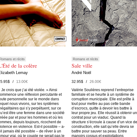
Romans et récits
Romans et récits
L'Été de la colère
Sale ville
Elizabeth Lemay
André Noël
15.95$ /
13.00€
32.95$ /
26.00€
 Je crois que j’ai été violée. » Ainsi
Valérie Soulières reprend l’entreprise
ommence une réflexion percutante et
familiale et se heurte à un système de
oute personnelle sur le monde dans
corruption municipale. Elle est prête à
equel nous vivons, sur les systèmes
tout pour mettre au pas cette bande
négalitaires qui s’y perpétuent, sur ce
d’escrocs, quitte à devoir les battre à
u’est être une femme dans une société
leur propre jeu. Elle réussit à obtenir un
réée par et pour les hommes et où les
contrat pour un viaduc. Quand la
emmes, depuis toujours, ricochent de
structure s’écroule à cause d’un vice d
iolence en violence. Est-il possible – a-
construction, elle sait qu’elle devra se
-il jamais été possible – de rêver à un
battre pour sauver sa peau. Entre
mour vrai, où le couple ne serait pas le
manoirs cossus et exploitations