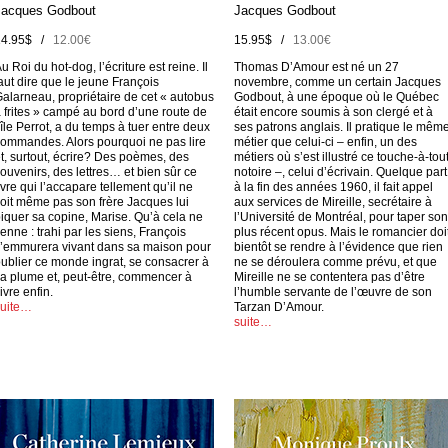
Jacques Godbout
Jacques Godbout
14.95$ /
12.00€
15.95$ /
13.00€
u Roi du hot-dog, l’écriture est reine. Il
Thomas D’Amour est né un 27
aut dire que le jeune François
novembre, comme un certain Jacques
alarneau, propriétaire de cet « autobus
Godbout, à une époque où le Québec
 frites » campé au bord d’une route de
était encore soumis à son clergé et à
’île Perrot, a du temps à tuer entre deux
ses patrons anglais. Il pratique le mêm
ommandes. Alors pourquoi ne pas lire
métier que celui-ci – enfin, un des
t, surtout, écrire? Des poèmes, des
métiers où s’est illustré ce touche-à-tou
ouvenirs, des lettres… et bien sûr ce
notoire –, celui d’écrivain. Quelque part
ivre qui l’accapare tellement qu’il ne
à la fin des années 1960, il fait appel
oit même pas son frère Jacques lui
aux services de Mireille, secrétaire à
iquer sa copine, Marise. Qu’à cela ne
l’Université de Montréal, pour taper son
ienne : trahi par les siens, François
plus récent opus. Mais le romancier doi
’emmurera vivant dans sa maison pour
bientôt se rendre à l’évidence que rien
ublier ce monde ingrat, se consacrer à
ne se déroulera comme prévu, et que
a plume et, peut-être, commencer à
Mireille ne se contentera pas d’être
ivre enfin.
l’humble servante de l’œuvre de son
suite…
Tarzan D’Amour.
suite…