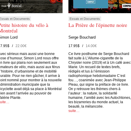
Essais et Documents
Essais et Documents
Petite histoire du vélo à
La Prière de l'épinette noire
Montréal
Simon Lord
Serge Bouchard
27.95$ /
22.00€
17.95$ /
14.00€
vec sérieux mais aussi une bonne
Ce livre posthume de Serge Bouchard
ose d’humour, Simon Lord nous offre
fait suite à L’Allume-cigarette de la
n livre qui plaira non seulement aux
Chrysler noire (2019) et à Un café avec
mateurs de vélo, mais aussi aux férus
Marie. Un recueil de textes brefs,
’histoire, d’urbanisme et de mobilité
rédigés et lus à l’émission
urable. Pour ne rien gâcher, il arrive à
radiophonique hebdomadaire C’est
oint nommé pour montrer à la nouvelle
fou…, coanimée avec Jean-Philippe
dministration municipale que la
Pleau, qui signe la préface de ce livre.
icyclette avait déjà sa place à Montréal
On y retrouve les thèmes chers à
ien avant l’arrivée au pouvoir de
l’auteur : la nature, la solidarité
alérie Plante.
humaine, l’amitié avec les Autochtones,
suite…
les bizarreries du monde actuel, la
beauté, la mélancolie.
suite…