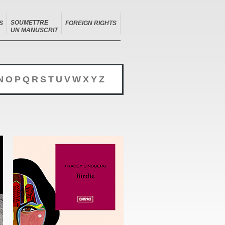
SOUMETTRE
S
FOREIGN RIGHTS
UN MANUSCRIT
N
O
P
Q
R
S
T
U
V
W
X
Y
Z