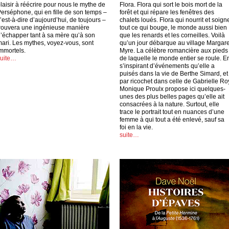
laisir à réécrire pour nous le mythe de
Flora. Flora qui sort le bois mort de la
erséphone, qui en fille de son temps –
forêt et qui répare les fenêtres des
’est-à-dire d’aujourd’hui, de toujours –
chalets loués. Flora qui nourrit et soign
rouvera une ingénieuse manière
tout ce qui bouge, le monde aussi bien
’échapper tant à sa mère qu’à son
que les renards et les corneilles. Voilà
ari. Les mythes, voyez-vous, sont
qu’un jour débarque au village Margare
mmortels.
Myre. La célèbre romancière aux pieds
suite…
de laquelle le monde entier se roule. E
s’inspirant d’événements qu’elle a
puisés dans la vie de Berthe Simard, et
par ricochet dans celle de Gabrielle Ro
Monique Proulx propose ici quelques-
unes des plus belles pages qu’elle ait
consacrées à la nature. Surtout, elle
trace le portrait tout en nuances d’une
femme à qui tout a été enlevé, sauf sa
foi en la vie.
suite…