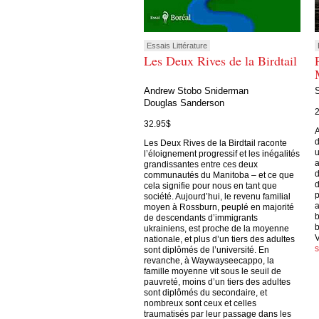
Essais Littérature
Les Deux Rives de la Birdtail
Andrew Stobo Sniderman
Douglas Sanderson
32.95$
A
d
Les Deux Rives de la Birdtail raconte
u
l’éloignement progressif et les inégalités
a
grandissantes entre ces deux
d
communautés du Manitoba – et ce que
d
cela signifie pour nous en tant que
p
société. Aujourd’hui, le revenu familial
a
moyen à Rossburn, peuplé en majorité
b
de descendants d’immigrants
b
ukrainiens, est proche de la moyenne
V
nationale, et plus d’un tiers des adultes
sont diplômés de l’université. En
revanche, à Waywayseecappo, la
famille moyenne vit sous le seuil de
pauvreté, moins d’un tiers des adultes
sont diplômés du secondaire, et
nombreux sont ceux et celles
traumatisés par leur passage dans les