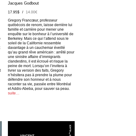
Jacques Godbout
17.95$ /
14.00€
Gregory Francœur, professeur
québécois de renom, laisse derrière lui
famille et carrière pour mener une
enquête sur le bonheur à l’université de
e
Berkeley. Mais ce qui l’attend sous le
soleil de la Californie ressemble
t
davantage à un cauchemar éveillé
qu’au grand rêve américain : arrêté pour
une sinistre affaire d’immigrants
clandestins, il est écroué et risque la
peine de mort. Lorsqu’on l’invitera à
t
livrer sa version des faits, Gregory
n’hésitera pas à prendre la plume pour
défendre son honneur et à nous
raconter sa vie, passée entre Montréal
et Addis-Abeba, pour sauver sa peau.
suite…