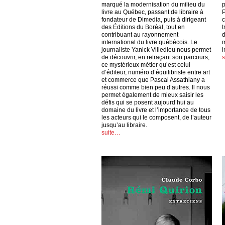
marqué la modernisation du milieu du
p
livre au Québec, passant de libraire à
P
fondateur de Dimedia, puis à dirigeant
c
des Éditions du Boréal, tout en
t
contribuant au rayonnement
d
international du livre québécois. Le
m
journaliste Yanick Villedieu nous permet
i
de découvrir, en retraçant son parcours,
ce mystérieux métier qu’est celui
d’éditeur, numéro d’équilibriste entre art
et commerce que Pascal Assathiany a
réussi comme bien peu d’autres. Il nous
permet également de mieux saisir les
défis qui se posent aujourd’hui au
domaine du livre et l’importance de tous
les acteurs qui le composent, de l’auteur
jusqu’au libraire.
suite…