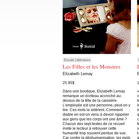
Essais Littérature
Les Filles et les Monstres
Elizabeth Lemay
25.95$
Dans une boutique, Elizabeth Lemay
«
remarque un écriteau accroché au-
c
dessus de la tête de la caissière.
t
L’employée est une personne, peut-on y
l
lire. Ces mots la sidèrent. Comment
i
diable en est-on venu à devoir rappeler
q
aux gens que les corps ont une âme ?
c
Chacun des sept textes de ce recueil
f
invite le lecteur à retrouver cette
v
humanité trop souvent perdue de vue.
t
Car contre la déshumanisation, les mots
a