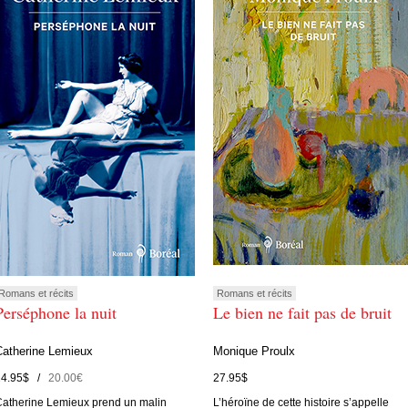
Romans et récits
Romans et récits
Perséphone la nuit
Le bien ne fait pas de bruit
Catherine Lemieux
Monique Proulx
24.95$ /
20.00€
27.95$
atherine Lemieux prend un malin
L’héroïne de cette histoire s’appelle