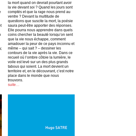
la mort quand on devrait pourtant avoir
la vie devant soi ? Quand les jours sont
e
comptés et que la rage nous prend au
ventre ? Devant la multitude de
questions que suscite la mort, la poésie
t
saura peut-être apporter des réponses.
Elle pourra nous apprendre dans quels
n
coins chercher la beauté lorsqu’on sent
que la vie nous échappe, comment
amadouer la peur de ce pays inconnu et
y,
même – qui sait ? – dessiner les
contours de la vie après la vie. Dans ce
recueil où l’ombre côtoie la lumière, le
voile est levé sur un des plus grands
tabous qui soient. La mort devient un
territoire et, en le découvrant, c’est notre
place dans le monde que nous
trouvons.
suite…