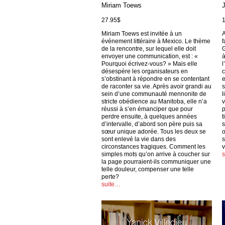
Miriam Toews
27.95$
Miriam Toews est invitée à un
A
événement littéraire à Mexico. Le thème
f
de la rencontre, sur lequel elle doit
G
envoyer une communication, est : «
à
Pourquoi écrivez-vous? » Mais elle
l
désespère les organisateurs en
c
s’obstinant à répondre en se contentant
e
de raconter sa vie. Après avoir grandi au
s
sein d’une communauté mennonite de
l
stricte obédience au Manitoba, elle n’a
v
réussi à s’en émanciper que pour
p
perdre ensuite, à quelques années
t
d’intervalle, d’abord son père puis sa
s
sœur unique adorée. Tous les deux se
o
sont enlevé la vie dans des
s
circonstances tragiques. Comment les
v
simples mots qu’on arrive à coucher sur
la page pourraient-ils communiquer une
telle douleur, compenser une telle
perte?
suite…