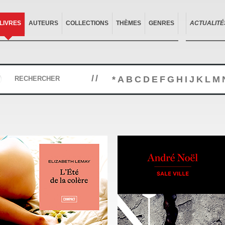
LIVRES
AUTEURS
COLLECTIONS
THÈMES
GENRES
ACTUALITÉ
//
*
A
B
C
D
E
F
G
H
I
J
K
L
M
RECHERCHER