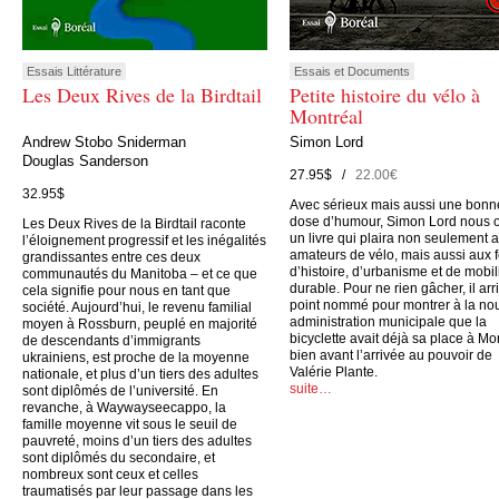
Essais Littérature
Essais et Documents
Les Deux Rives de la Birdtail
Petite histoire du vélo à
Montréal
Andrew Stobo Sniderman
Simon Lord
Douglas Sanderson
27.95$ /
22.00€
32.95$
Avec sérieux mais aussi une bonn
dose d’humour, Simon Lord nous o
Les Deux Rives de la Birdtail raconte
un livre qui plaira non seulement 
l’éloignement progressif et les inégalités
amateurs de vélo, mais aussi aux 
grandissantes entre ces deux
d’histoire, d’urbanisme et de mobil
communautés du Manitoba – et ce que
durable. Pour ne rien gâcher, il arr
cela signifie pour nous en tant que
point nommé pour montrer à la no
société. Aujourd’hui, le revenu familial
administration municipale que la
moyen à Rossburn, peuplé en majorité
bicyclette avait déjà sa place à Mo
de descendants d’immigrants
bien avant l’arrivée au pouvoir de
ukrainiens, est proche de la moyenne
Valérie Plante.
nationale, et plus d’un tiers des adultes
suite…
sont diplômés de l’université. En
revanche, à Waywayseecappo, la
famille moyenne vit sous le seuil de
pauvreté, moins d’un tiers des adultes
sont diplômés du secondaire, et
nombreux sont ceux et celles
traumatisés par leur passage dans les