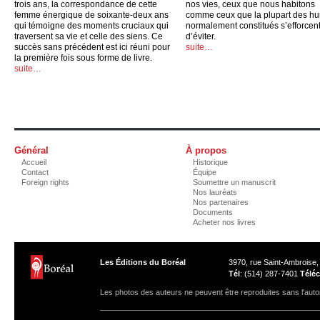
trois ans, la correspondance de cette
nos vies, ceux que nous habitons
femme énergique de soixante-deux ans
comme ceux que la plupart des h
qui témoigne des moments cruciaux qui
normalement constitués s’efforcen
traversent sa vie et celle des siens. Ce
d’éviter.
succès sans précédent est ici réuni pour
suite…
la première fois sous forme de livre.
suite…
Général
À propos
Accueil
Historique
Contact
Équipe
Foreign rights
Soumettre un manuscrit
Nos lauréats
Nos partenaires
Documents
Acheter nos livres
Les Éditions du Boréal
3970, rue Saint-Ambroise
Tél
: (514) 287-7401
Téléc
Les photos des auteurs ne peuvent être reproduites sans l'autor