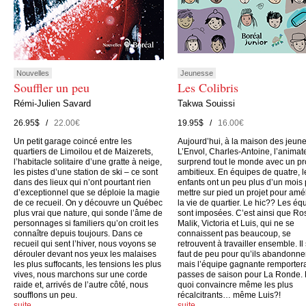
Nouvelles
Jeunesse
Souffler un peu
Les Colibris
Rémi-Julien Savard
Takwa Souissi
26.95$ /
22.00€
19.95$ /
16.00€
Un petit garage coincé entre les
Aujourd’hui, à la maison des jeun
quartiers de Limoilou et de Maizerets,
L’Envol, Charles-Antoine, l’animate
l’habitacle solitaire d’une gratte à neige,
surprend tout le monde avec un pr
les pistes d’une station de ski – ce sont
ambitieux. En équipes de quatre, l
dans des lieux qui n’ont pourtant rien
enfants ont un peu plus d’un mois
d’exceptionnel que se déploie la magie
mettre sur pied un projet pour amé
de ce recueil. On y découvre un Québec
la vie de quartier. Le hic?? Les éq
plus vrai que nature, qui sonde l’âme de
sont imposées. C’est ainsi que Ro
personnages si familiers qu’on croit les
Malik, Victoria et Luis, qui ne se
connaître depuis toujours. Dans ce
connaissent pas beaucoup, se
recueil qui sent l’hiver, nous voyons se
retrouvent à travailler ensemble. Il
dérouler devant nos yeux les malaises
faut de peu pour qu’ils abandonne
les plus suffocants, les tensions les plus
mais l’équipe gagnante remporter
vives, nous marchons sur une corde
passes de saison pour La Ronde.
raide et, arrivés de l’autre côté, nous
quoi convaincre même les plus
soufflons un peu.
récalcitrants… même Luis?!
suite…
suite…