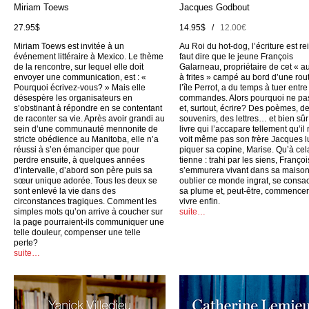
Miriam Toews
Jacques Godbout
27.95$
14.95$ /
12.00€
Miriam Toews est invitée à un
Au Roi du hot-dog, l’écriture est rei
événement littéraire à Mexico. Le thème
faut dire que le jeune François
de la rencontre, sur lequel elle doit
Galarneau, propriétaire de cet « a
envoyer une communication, est : «
à frites » campé au bord d’une rou
Pourquoi écrivez-vous? » Mais elle
l’île Perrot, a du temps à tuer entr
désespère les organisateurs en
commandes. Alors pourquoi ne pas
s’obstinant à répondre en se contentant
et, surtout, écrire? Des poèmes, d
de raconter sa vie. Après avoir grandi au
souvenirs, des lettres… et bien sûr
sein d’une communauté mennonite de
livre qui l’accapare tellement qu’il
stricte obédience au Manitoba, elle n’a
voit même pas son frère Jacques l
réussi à s’en émanciper que pour
piquer sa copine, Marise. Qu’à cel
perdre ensuite, à quelques années
tienne : trahi par les siens, Françoi
d’intervalle, d’abord son père puis sa
s’emmurera vivant dans sa maison
sœur unique adorée. Tous les deux se
oublier ce monde ingrat, se consac
sont enlevé la vie dans des
sa plume et, peut-être, commencer
circonstances tragiques. Comment les
vivre enfin.
simples mots qu’on arrive à coucher sur
suite…
la page pourraient-ils communiquer une
telle douleur, compenser une telle
perte?
suite…