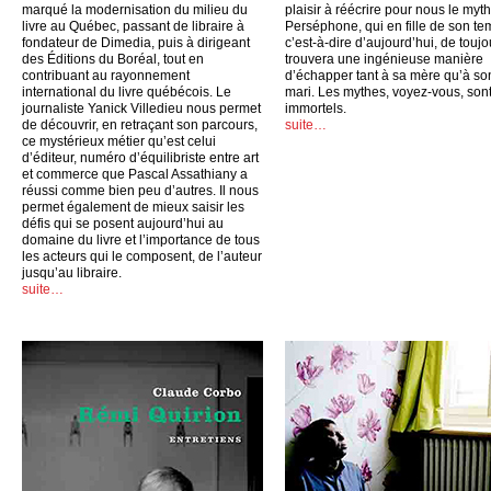
marqué la modernisation du milieu du
plaisir à réécrire pour nous le myt
livre au Québec, passant de libraire à
Perséphone, qui en fille de son te
fondateur de Dimedia, puis à dirigeant
c’est-à-dire d’aujourd’hui, de toujo
des Éditions du Boréal, tout en
trouvera une ingénieuse manière
contribuant au rayonnement
d’échapper tant à sa mère qu’à so
international du livre québécois. Le
mari. Les mythes, voyez-vous, son
journaliste Yanick Villedieu nous permet
immortels.
de découvrir, en retraçant son parcours,
suite…
ce mystérieux métier qu’est celui
d’éditeur, numéro d’équilibriste entre art
et commerce que Pascal Assathiany a
réussi comme bien peu d’autres. Il nous
permet également de mieux saisir les
défis qui se posent aujourd’hui au
domaine du livre et l’importance de tous
les acteurs qui le composent, de l’auteur
jusqu’au libraire.
suite…