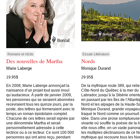
Romans et récits
Essais Littérature
Des nouvelles de Martha
Nords
Marie Laberge
Monique Durand
19.95$
29.95$
En 2008, Marie Laberge annonçait la
De la mythique route 389, qui relie
naissance d’un projet tout aussi inouï
Côte-Nord du Québec à la mer du
qu’audacieux. À partir de janvier 2009,
Labrador, jusqu’à la Sibérie orient
les personnes qui se seraient abonnées
en passant par les îles de l’Atlanti
recevraient tous les quinze jours, par la
Nord et les alpages de la Haute-S
poste, des lettres qui formeraient avec le
Monique Durand, grande voyageu
temps un roman épistolaire complet.
traqué le Nord comme on poursuit
Chacune de ces lettres serait signée par
idée. Dans une prose somptueus
une dénommée Martha et serait
vivante où souffle la poésie de la li
personnellement adressée à cette
elle nous offre, en un vaste panor
lectrice ou à ce lecteur. Ce sont 100 000
les multiples déclinaisons de ce N
personnes qui ont ainsi reçu, pendant
mythique qui recouvre tous les No