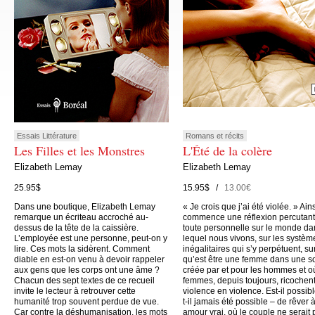
Essais Littérature
Romans et récits
Les Filles et les Monstres
L'Été de la colère
Elizabeth Lemay
Elizabeth Lemay
25.95$
15.95$ /
13.00€
Dans une boutique, Elizabeth Lemay
« Je crois que j’ai été violée. » Ain
remarque un écriteau accroché au-
commence une réflexion percutant
dessus de la tête de la caissière.
toute personnelle sur le monde da
L’employée est une personne, peut-on y
lequel nous vivons, sur les systèm
lire. Ces mots la sidèrent. Comment
inégalitaires qui s’y perpétuent, su
diable en est-on venu à devoir rappeler
qu’est être une femme dans une s
aux gens que les corps ont une âme ?
créée par et pour les hommes et o
Chacun des sept textes de ce recueil
femmes, depuis toujours, ricochen
invite le lecteur à retrouver cette
violence en violence. Est-il possibl
humanité trop souvent perdue de vue.
t-il jamais été possible – de rêver 
Car contre la déshumanisation, les mots
amour vrai, où le couple ne serait 