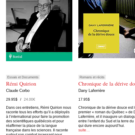
Essais et Documents
Romans et récits
Rémi Quirion
Chronique de la dérive d
Claude Corbo
Dany Laferrière
29.95$ /
24.00€
17.95$
Dans ces entretiens, Rémi Quirion nous
Chronique de la dérive douce est 
raconte tous les efforts qu’il a déployés
premier « roman du Québec » de 
à l’international pour faire la promotion
Laferrière, et il inaugure un dialog
des scientifiques québécois et pour
entre l’enfant du Sud et la terre du
réaffirmer la place de la langue
qui dure encore aujourd’hui.
française dans les sciences. Il raconte
suite…
surtout son combat incessant pour