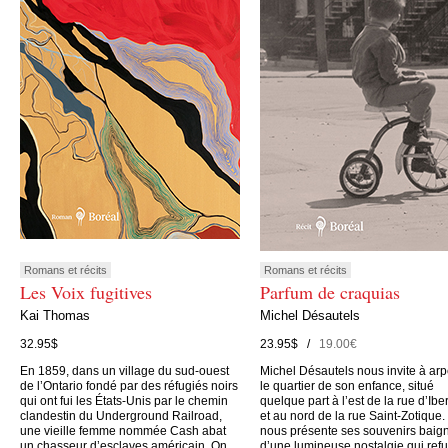
Romans et récits
Romans et récits
Les Voix fugitives
Parfum de craquias
Kai Thomas
Michel Désautels
32.95$
23.95$ /
19.00€
En 1859, dans un village du sud-ouest
Michel Désautels nous invite à arp
de l’Ontario fondé par des réfugiés noirs
le quartier de son enfance, situé
qui ont fui les États-Unis par le chemin
quelque part à l’est de la rue d’Iber
clandestin du Underground Railroad,
et au nord de la rue Saint-Zotique. 
une vieille femme nommée Cash abat
nous présente ses souvenirs baig
un chasseur d’esclaves américain. On
d’une lumineuse nostalgie qui ref