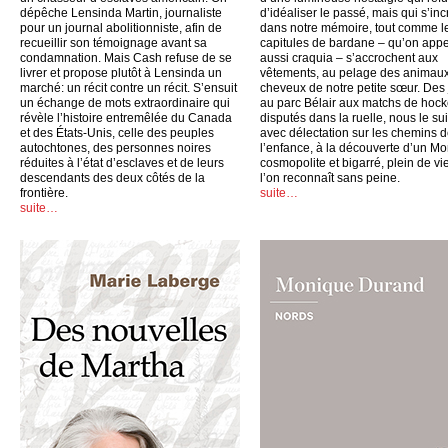
dépêche Lensinda Martin, journaliste
d’idéaliser le passé, mais qui s’inc
pour un journal abolitionniste, afin de
dans notre mémoire, tout comme l
recueillir son témoignage avant sa
capitules de bardane – qu’on appe
condamnation. Mais Cash refuse de se
aussi craquia – s’accrochent aux
livrer et propose plutôt à Lensinda un
vêtements, au pelage des animaux
marché: un récit contre un récit. S’ensuit
cheveux de notre petite sœur. Des
un échange de mots extraordinaire qui
au parc Bélair aux matchs de hoc
révèle l’histoire entremêlée du Canada
disputés dans la ruelle, nous le su
et des États-Unis, celle des peuples
avec délectation sur les chemins 
autochtones, des personnes noires
l’enfance, à la découverte d’un Mo
réduites à l’état d’esclaves et de leurs
cosmopolite et bigarré, plein de vi
descendants des deux côtés de la
l’on reconnaît sans peine.
frontière.
suite…
suite…