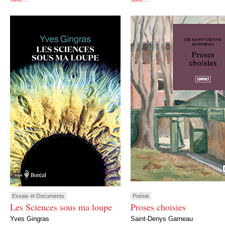
Essais et Documents
Poésie
Les Sciences sous ma loupe
Proses choisies
Yves Gingras
Saint-Denys Garneau