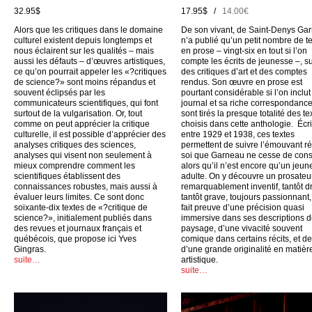
32.95$
17.95$ /
14.00€
Alors que les critiques dans le domaine
De son vivant, de Saint-Denys Ga
culturel existent depuis longtemps et
n’a publié qu’un petit nombre de t
nous éclairent sur les qualités – mais
en prose – vingt-six en tout si l’on
aussi les défauts – d’œuvres artistiques,
compte les écrits de jeunesse –, su
ce qu’on pourrait appeler les «?critiques
des critiques d’art et des comptes
de science?» sont moins répandus et
rendus. Son œuvre en prose est
souvent éclipsés par les
pourtant considérable si l’on inclu
communicateurs scientifiques, qui font
journal et sa riche correspondance
surtout de la vulgarisation. Or, tout
sont tirés la presque totalité des te
comme on peut apprécier la critique
choisis dans cette anthologie. Écri
culturelle, il est possible d’apprécier des
entre 1929 et 1938, ces textes
analyses critiques des sciences,
permettent de suivre l’émouvant ré
analyses qui visent non seulement à
soi que Garneau ne cesse de cons
mieux comprendre comment les
alors qu’il n’est encore qu’un jeun
scientifiques établissent des
adulte. On y découvre un prosateu
connaissances robustes, mais aussi à
remarquablement inventif, tantôt dr
évaluer leurs limites. Ce sont donc
tantôt grave, toujours passionnant,
soixante-dix textes de «?critique de
fait preuve d’une précision quasi
science?», initialement publiés dans
immersive dans ses descriptions 
des revues et journaux français et
paysage, d’une vivacité souvent
québécois, que propose ici Yves
comique dans certains récits, et d
Gingras.
d’une grande originalité en matièr
suite…
artistique.
suite…