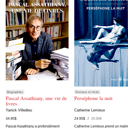
Biographies
Romans et récits
Pascal Assathiany, une vie de
Perséphone la nuit
livres
Yanick Villedieu
Catherine Lemieux
34.95$
24.95$ /
20.00€
Pascal Assathiany a profondément
Catherine Lemieux prend un mali