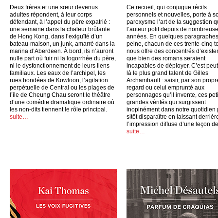
Deux frères et une sœur devenus
Ce recueil, qui conjugue récits
adultes répondent, à leur corps
personnels et nouvelles, porte à s
défendant, à l’appel du père expatrié :
paroxysme l’art de la suggestion 
une semaine dans la chaleur brûlante
l’auteur polit depuis de nombreus
de Hong Kong, dans l’exiguïté d’un
années. En quelques paragraphes
bateau-maison, un junk, amarré dans la
peine, chacun de ces trente-cinq t
marina d’Aberdeen. À bord, ils n’auront
nous offre des concentrés d’exist
nulle part où fuir ni la logorrhée du père,
que bien des romans seraient
ni le dysfonctionnement de leurs liens
incapables de déployer. C’est peut
familiaux. Les eaux de l’archipel, les
là le plus grand talent de Gilles
rues bondées de Kowloon, l’agitation
Archambault : saisir, par son propr
perpétuelle de Central ou les plages de
regard ou celui emprunté aux
l’île de Cheung Chau seront le théâtre
personnages qu’il invente, ces peti
d’une comédie dramatique ordinaire où
grandes vérités qui surgissent
les non-dits tiennent le rôle principal.
inopinément dans notre quotidien
suite…
sitôt disparaître en laissant derrièr
l’impression diffuse d’une leçon de
suite…