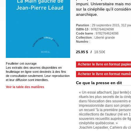
impuni. Universitaire mais mor
sur la cinéphilie qu’il consid
anarchique.
Parution
: 29 septembre 2015, 312 p
ISBN-13
: 9782764624098
Code barre
:
9782764624098
Collection
: Liberté grande
Numéro
:
25.95 $ /
18.50€
Feuilleter cet ouvrage
Acheter le livre en format papie
Les extraits des œuvres disponibles en
feuilletage en ligne sont destinés à des fins
Acheter le livre en format numé
de consultation seulement. Leur reproduction
et leur diffusion sont interdites.
Ce que la presse en dit
Voir la table des matières
« Un essai attachant, [qui tente] 
rituels les plus secrets de la cin
dans l'évocation des souvenirs e
impressionniste dans son projet d'
un recueil "à la première personn
récollections de l'auteur (né en 
souvenirs recueillis auprès de fi
cinéphilie québécoise. »
Joachim Lepastier,
Cahiers du c