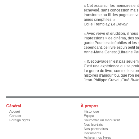
« Cet essai sur les mémoires ent
échevelé, sans concession mais 
transforme au fil des pages en 
âmes cinéphiles. »
Odile Tremblay,
Le Devoir
« Avec verve et érudition, il nous
impressions » de cinéma, des sou
garde.Pour les cinéphiles et les 
cependant, ce livre est un petit bi
Anne-Marie Genest (Librairie Pa
« [Cet ouvrage] n'est pas seuleme
C'est une expérience qui se prol
Le genre de livre, comme les ro
histoires d'amour fou, que l'on ne
Jean-Philippe Gravel,
Ciné-Bull
Général
À propos
Accueil
Historique
Contact
Équipe
Foreign rights
Soumettre un manuscrit
Nos lauréats
Nos partenaires
Documents
Acheter nos livres