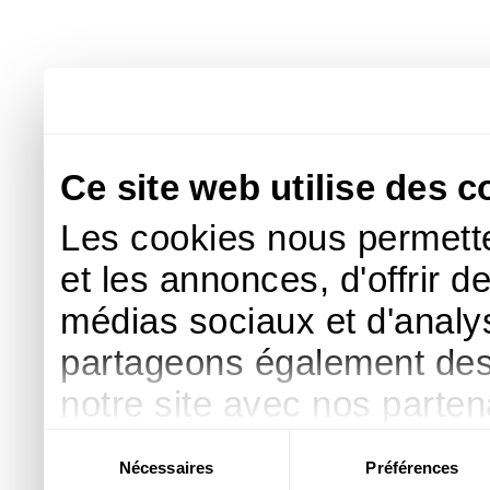
Ce site web utilise des c
Les cookies nous permette
et les annonces, d'offrir d
médias sociaux et d'analys
partageons également des i
notre site avec nos parte
publicité et d'analyse, qu
Sélection
Nécessaires
Préférences
du
d'autres informations que 