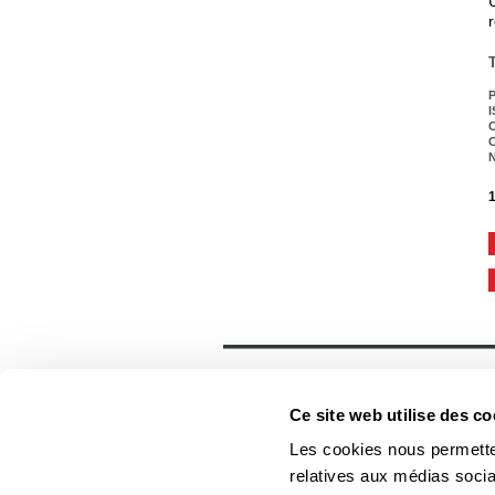
P
I
C
C
1
Général
Accueil
Ce site web utilise des co
Contact
Foreign rights
Les cookies nous permetten
relatives aux médias socia