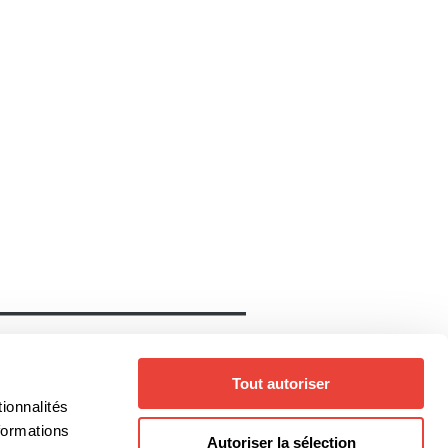
Notre catalogue
Livres
Auteurs
Tout autoriser
Collections
Thèmes
ionnalités
Genres
formations
Autoriser la sélection