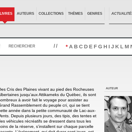
LIVRES
AUTEURS
COLLECTIONS
THÈMES
GENRES
ACTUALITÉ
//
*
A
B
C
D
E
F
G
H
I
J
K
L
M
RECHERCHER
AUTEUR
Des Cris des Plaines vivant au pied des Rocheuses
albertaines jusqu’aux Attikameks du Québec, ils sont
nombreux à avoir fait le voyage pour assister au
Grand Rassemblement du peuple cri, qui se tient
cette année dans la petite communauté de Lac-aux-
Vents. Depuis plusieurs jours, des tipis, des tentes et
des véhicules récréatifs se dressent dans tous les
coins de la réserve, s’installent sur chaque parcelle
vacante. L’événement, qui doit durer sept jours, est