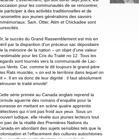
l’occasion pour les communautés de se rencontrer,
e participer à des activités traditionnelles et de
transmettre aux jeunes générations des savoirs
immémoriaux. Sam, Otter, Atim et Chickadee sont
surexcités.
Or, le succès du Grand Rassemblement est mis en
péril par la disparition d’un précieux sac dépositaire
de la mémoire de la nation – un objet d'une valeur
inestimable pour les Cris du Traité no 12. Tous les
regards sont tournés vers la communauté de Lac-
aux-Vents. Car, comme le dit toujours le grand-père
des Rats musclés, « on est le territoire dans lequel on
it ». Il en va donc de leur dignité : il faut absolument
etrouver le traité envolé!
Cette série primée au Canada anglais reprend la
formule aguerrie des romans d’enquête pour la
jeunesse en mettant en scène quatre apprentis
détectives qui n’ont pas froid aux yeux. Sous un
couvert ludique, elle révèle aux jeunes lecteurs tout
un pan de la réalité des Premières Nations du
Canada en abordant des sujets sensibles tels que la
colonisation et l’effacement des cultures autochtones.