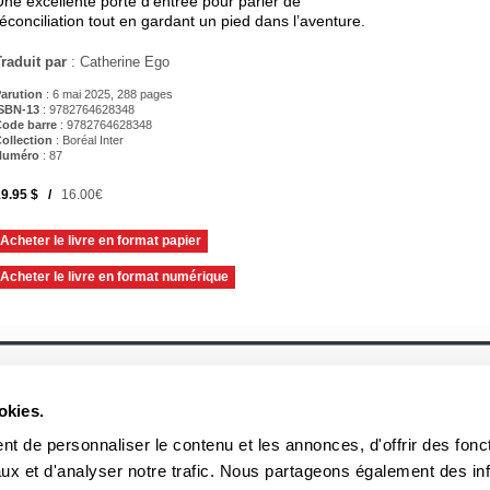
Une excellente porte d’entrée pour parler de
réconciliation tout en gardant un pied dans l’aventure.
Traduit par
: Catherine Ego
arution
: 6 mai 2025, 288 pages
SBN-13
: 9782764628348
ode barre
:
9782764628348
ollection
: Boréal Inter
Numéro
: 87
9.95 $ /
16.00€
Acheter le livre en format papier
Acheter le livre en format numérique
À propos
Actualités
Historique
Événement
okies.
Équipe
Prix et mentions
Soumettre un manuscrit
Communiqué
Nos lauréats
t de personnaliser le contenu et les annonces, d'offrir des fonct
Nos partenaires
ux et d'analyser notre trafic. Nous partageons également des in
Documents
Acheter nos livres