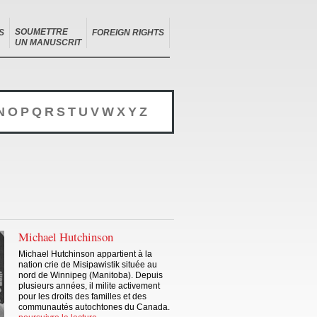
SOUMETTRE
S
FOREIGN RIGHTS
UN MANUSCRIT
N
O
P
Q
R
S
T
U
V
W
X
Y
Z
Michael Hutchinson
Michael Hutchinson appartient à la
nation crie de Misipawistik située au
nord de Winnipeg (Manitoba). Depuis
plusieurs années, il milite activement
pour les droits des familles et des
communautés autochtones du Canada.