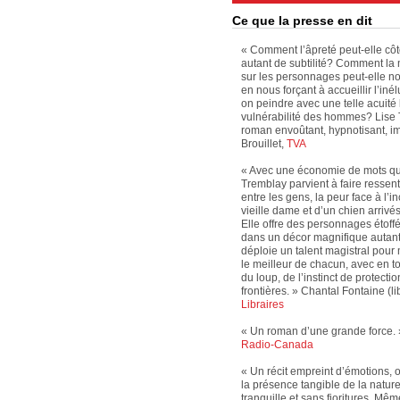
Ce que la presse en dit
« Comment l’âpreté peut-elle côt
autant de subtilité? Comment la
sur les personnages peut-elle nou
en nous forçant à accueillir l’i
on peindre avec une telle acuité l
vulnérabilité des hommes? Lise 
roman envoûtant, hypnotisant, im
Brouillet,
TVA
« Avec une économie de mots qui 
Tremblay parvient à faire ressenti
entre les gens, la peur face à l’i
vieille dame et d’un chien arrivé
Elle offre des personnages étoff
dans un décor magnifique autant
déploie un talent magistral pour 
le meilleur de chacun, avec en to
du loup, de l’instinct de protecti
frontières. » Chantal Fontaine (l
Libraires
« Un roman d’une grande force. 
Radio-Canada
« Un récit empreint d’émotions, o
la présence tangible de la nature.
tranquille et sans fioritures. Mê