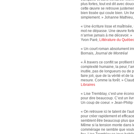
plus fortes, tout est dit avec douc
cette œuvre se retrouve justement
bien tissée qui coule bien. Un liv
simplement. » Johanne Mathieu
« Une écriture lisse et maîtrisée,
mot ne dépasse. Une œuvre forte
n’arrive jamais à me décevoir. »
Yvon Paré,
Littérature du Québe
« Un court roman absolument irré
Bornais,
Journal de Montréal
« À travers ce conflit se profilen
complexité humaine, la peur, l’am
inutile, pas de longueurs ou de
faire joli, que de la vérité et de 
mesure. Comme la forêt. » Claud
Libraires
« Lise Tremblay, c’est une écon
pour dire beaucoup. C’est un livr
Un coup de coeur. » Jean-Philip
« On retrouve ici le talent de l'a
pour créer rapidement et efficac
semblent être beaucoup plus que c
Même si la tension monte dans le
commérage ne semble que vouloir 
feu, Lise Tremblay se joue habil