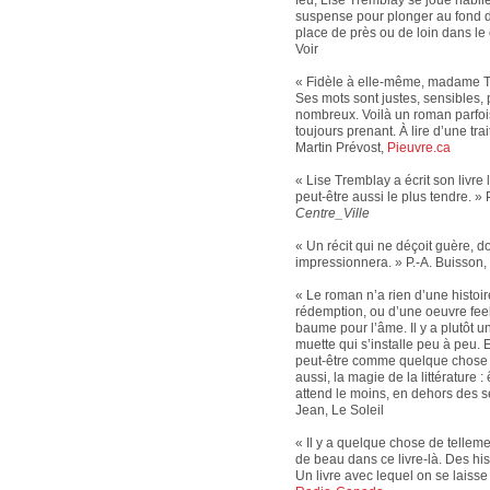
suspense pour plonger au fond
place de près ou de loin dans le 
Voir
« Fidèle à elle-même, madame Tr
Ses mots sont justes, sensibles, 
nombreux. Voilà un roman parfois
toujours prenant. À lire d’une trai
Martin Prévost,
Pieuvre.ca
« Lise Tremblay a écrit son livre
peut-être aussi le plus tendre. » 
Centre_Ville
« Un récit qui ne déçoit guère, do
impressionnera. » P.-A. Buisson,
« Le roman n’a rien d’une histoire
rédemption, ou d’une oeuvre fee
baume pour l’âme. Il y a plutôt u
muette qui s’installe peu à peu. 
peut-être comme quelque chose 
aussi, la magie de la littérature 
attend le moins, en dehors des se
Jean, Le Soleil
« Il y a quelque chose de telleme
de beau dans ce livre-là. Des his
Un livre avec lequel on se laisse 