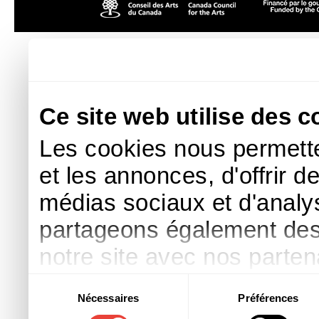
Ce site web utilise des c
Les cookies nous permette
et les annonces, d'offrir d
médias sociaux et d'analys
partageons également des i
notre site avec nos parte
publicité et d'analyse, qu
Sélection
Nécessaires
Préférences
du
d'autres informations que 
consentement