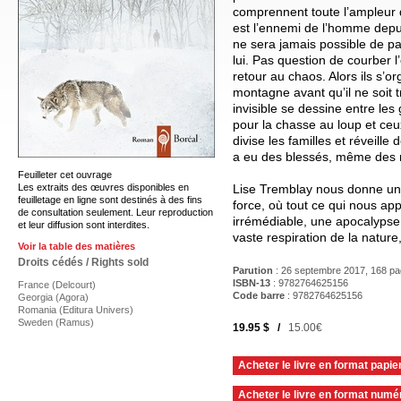
comprennent toute l’ampleur 
est l’ennemi de l’homme depui
ne sera jamais possible de par
lui. Pas question de courber l’
retour au chaos. Alors ils s’or
montagne avant qu’il ne soit t
invisible se dessine entre les
pour la chasse au loup et ceux
divise les familles et réveille d
a eu des blessés, même des 
Feuilleter cet ouvrage
Les extraits des œuvres disponibles en
Lise Tremblay nous donne u
feuilletage en ligne sont destinés à des fins
force, où tout ce qui nous ap
de consultation seulement. Leur reproduction
irrémédiable, une apocalypse,
et leur diffusion sont interdites.
vaste respiration de la natur
Voir la table des matières
Droits cédés / Rights sold
Parution
: 26 septembre 2017, 168 p
ISBN-13
: 9782764625156
France (Delcourt)
Code barre
:
9782764625156
Georgia (Agora)
Romania (Editura Univers)
Sweden (Ramus)
19.95 $ /
15.00€
Acheter le livre en format papie
Acheter le livre en format numé