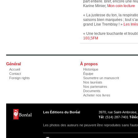
part entière. Bref, encore une réu
Karine Minier,
Mon coin lecture
« La justesse du ton, la respirat
saisons bien marquées ; tout s’
grand Lise Tremblay ! »
Les Irrés
« Une lecture touchante et troubl
103,5FM
Général
À propos
Accueil
Historique
Contact
Équipe
Foreign rights
Soumettre un manuscrit
Nos lauréats
Nos partenaires
Documents
Acheter nos livres
Les Éditions du Boréal
3970, rue Saint-Ambroise
Tél
: (514) 287-7401
Téléc
Les photos des auteurs ne peuvent être reproduites sans l'autor