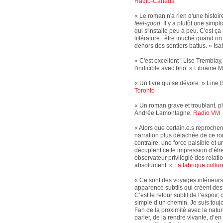
Radio-Canada
« Le roman n'a rien d'une histoi
feel-good
. Il y a plutôt une simp
qui s'installe peu à peu. C'est ça
littérature : être touché quand on
dehors des sentiers battus. » Isa
« C'est excellent ! Lise Trembla
l'indicible avec brio. » Librairi
« Un livre qui se dévore. » Line B
Toronto
« Un roman grave et troublant, pl
Andrée Lamontagne,
Radio VM
« Alors que certain.e.s reprochen
narration plus détachée de ce ro
contraire, une force paisible et 
décuplent cette impression d’êtr
observateur privilégié des relat
absolument. »
La fabrique cultur
« Ce sont des voyages intérieur
apparence subtils qui créent des
C’est le retour subtil de l’espoir, 
simple d’un chemin. Je suis toujou
Fan de la proximité avec la natur
parler, de la rendre vivante, d’e