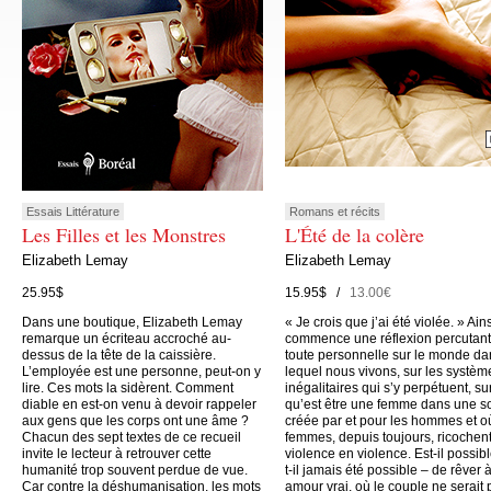
Essais Littérature
Romans et récits
Les Filles et les Monstres
L'Été de la colère
Elizabeth Lemay
Elizabeth Lemay
25.95$
15.95$ /
13.00€
Dans une boutique, Elizabeth Lemay
« Je crois que j’ai été violée. » Ain
remarque un écriteau accroché au-
commence une réflexion percutant
dessus de la tête de la caissière.
toute personnelle sur le monde da
L’employée est une personne, peut-on y
lequel nous vivons, sur les systèm
lire. Ces mots la sidèrent. Comment
inégalitaires qui s’y perpétuent, su
diable en est-on venu à devoir rappeler
qu’est être une femme dans une s
aux gens que les corps ont une âme ?
créée par et pour les hommes et o
Chacun des sept textes de ce recueil
femmes, depuis toujours, ricochen
invite le lecteur à retrouver cette
violence en violence. Est-il possibl
humanité trop souvent perdue de vue.
t-il jamais été possible – de rêver 
Car contre la déshumanisation, les mots
amour vrai, où le couple ne serait 