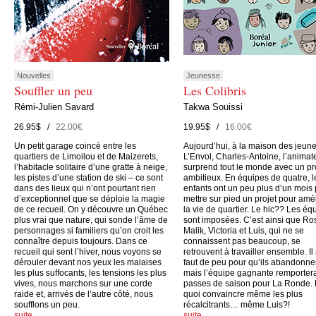
Nouvelles
Jeunesse
Souffler un peu
Les Colibris
Rémi-Julien Savard
Takwa Souissi
26.95$ /
22.00€
19.95$ /
16.00€
Un petit garage coincé entre les
Aujourd’hui, à la maison des jeun
quartiers de Limoilou et de Maizerets,
L’Envol, Charles-Antoine, l’animate
l’habitacle solitaire d’une gratte à neige,
surprend tout le monde avec un pr
les pistes d’une station de ski – ce sont
ambitieux. En équipes de quatre, l
dans des lieux qui n’ont pourtant rien
enfants ont un peu plus d’un mois
d’exceptionnel que se déploie la magie
mettre sur pied un projet pour amé
de ce recueil. On y découvre un Québec
la vie de quartier. Le hic?? Les éq
plus vrai que nature, qui sonde l’âme de
sont imposées. C’est ainsi que Ro
personnages si familiers qu’on croit les
Malik, Victoria et Luis, qui ne se
connaître depuis toujours. Dans ce
connaissent pas beaucoup, se
recueil qui sent l’hiver, nous voyons se
retrouvent à travailler ensemble. Il
dérouler devant nos yeux les malaises
faut de peu pour qu’ils abandonne
les plus suffocants, les tensions les plus
mais l’équipe gagnante remporter
vives, nous marchons sur une corde
passes de saison pour La Ronde.
raide et, arrivés de l’autre côté, nous
quoi convaincre même les plus
soufflons un peu.
récalcitrants… même Luis?!
suite…
suite…