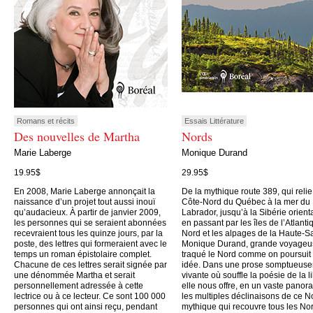
Romans et récits
Essais Littérature
Des nouvelles de Martha
Nords
Marie Laberge
Monique Durand
19.95$
29.95$
En 2008, Marie Laberge annonçait la
De la mythique route 389, qui relie
naissance d’un projet tout aussi inouï
Côte-Nord du Québec à la mer du
qu’audacieux. À partir de janvier 2009,
Labrador, jusqu’à la Sibérie orient
les personnes qui se seraient abonnées
en passant par les îles de l’Atlanti
recevraient tous les quinze jours, par la
Nord et les alpages de la Haute-S
poste, des lettres qui formeraient avec le
Monique Durand, grande voyageu
temps un roman épistolaire complet.
traqué le Nord comme on poursuit
Chacune de ces lettres serait signée par
idée. Dans une prose somptueus
une dénommée Martha et serait
vivante où souffle la poésie de la li
personnellement adressée à cette
elle nous offre, en un vaste panor
lectrice ou à ce lecteur. Ce sont 100 000
les multiples déclinaisons de ce N
personnes qui ont ainsi reçu, pendant
mythique qui recouvre tous les No