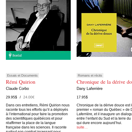
Essais et Documents
Romans et récits
Rémi Quirion
Chronique de la dérive d
Claude Corbo
Dany Laferrière
29.95$ /
24.00€
17.95$
Dans ces entretiens, Rémi Quirion nous
Chronique de la dérive douce est 
raconte tous les efforts qu’il a déployés
premier « roman du Québec » de 
à l’international pour faire la promotion
Laferrière, et il inaugure un dialog
des scientifiques québécois et pour
entre l’enfant du Sud et la terre du
réaffirmer la place de la langue
qui dure encore aujourd’hui.
française dans les sciences. Il raconte
suite…
surtout son combat incessant pour