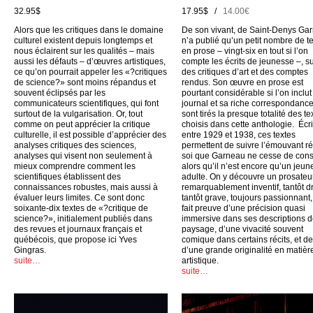
32.95$
17.95$ /
14.00€
Alors que les critiques dans le domaine
De son vivant, de Saint-Denys Ga
culturel existent depuis longtemps et
n’a publié qu’un petit nombre de t
nous éclairent sur les qualités – mais
en prose – vingt-six en tout si l’on
aussi les défauts – d’œuvres artistiques,
compte les écrits de jeunesse –, su
ce qu’on pourrait appeler les «?critiques
des critiques d’art et des comptes
de science?» sont moins répandus et
rendus. Son œuvre en prose est
souvent éclipsés par les
pourtant considérable si l’on inclu
communicateurs scientifiques, qui font
journal et sa riche correspondance
surtout de la vulgarisation. Or, tout
sont tirés la presque totalité des te
comme on peut apprécier la critique
choisis dans cette anthologie. Écri
culturelle, il est possible d’apprécier des
entre 1929 et 1938, ces textes
analyses critiques des sciences,
permettent de suivre l’émouvant ré
analyses qui visent non seulement à
soi que Garneau ne cesse de cons
mieux comprendre comment les
alors qu’il n’est encore qu’un jeun
scientifiques établissent des
adulte. On y découvre un prosateu
connaissances robustes, mais aussi à
remarquablement inventif, tantôt dr
évaluer leurs limites. Ce sont donc
tantôt grave, toujours passionnant,
soixante-dix textes de «?critique de
fait preuve d’une précision quasi
science?», initialement publiés dans
immersive dans ses descriptions 
des revues et journaux français et
paysage, d’une vivacité souvent
québécois, que propose ici Yves
comique dans certains récits, et d
Gingras.
d’une grande originalité en matièr
suite…
artistique.
suite…