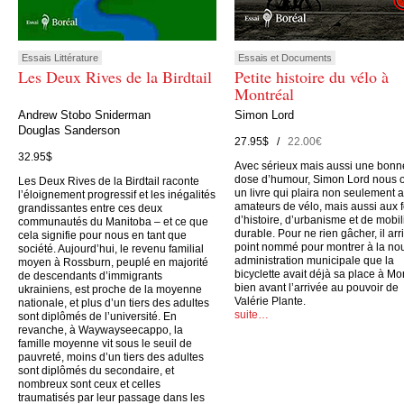
Essais Littérature
Essais et Documents
Les Deux Rives de la Birdtail
Petite histoire du vélo à
Montréal
Andrew Stobo Sniderman
Simon Lord
Douglas Sanderson
27.95$ /
22.00€
32.95$
Avec sérieux mais aussi une bonn
dose d’humour, Simon Lord nous o
Les Deux Rives de la Birdtail raconte
un livre qui plaira non seulement 
l’éloignement progressif et les inégalités
amateurs de vélo, mais aussi aux 
grandissantes entre ces deux
d’histoire, d’urbanisme et de mobil
communautés du Manitoba – et ce que
durable. Pour ne rien gâcher, il arr
cela signifie pour nous en tant que
point nommé pour montrer à la no
société. Aujourd’hui, le revenu familial
administration municipale que la
moyen à Rossburn, peuplé en majorité
bicyclette avait déjà sa place à Mo
de descendants d’immigrants
bien avant l’arrivée au pouvoir de
ukrainiens, est proche de la moyenne
Valérie Plante.
nationale, et plus d’un tiers des adultes
suite…
sont diplômés de l’université. En
revanche, à Waywayseecappo, la
famille moyenne vit sous le seuil de
pauvreté, moins d’un tiers des adultes
sont diplômés du secondaire, et
nombreux sont ceux et celles
traumatisés par leur passage dans les