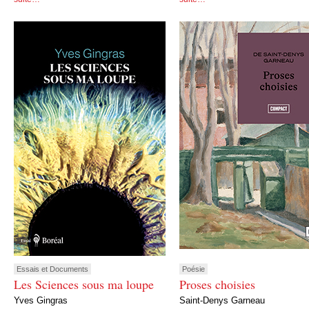
Essais et Documents
Poésie
Les Sciences sous ma loupe
Proses choisies
Yves Gingras
Saint-Denys Garneau