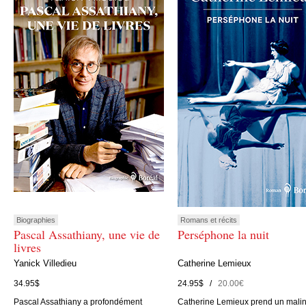
Biographies
Romans et récits
Pascal Assathiany, une vie de
Perséphone la nuit
livres
Yanick Villedieu
Catherine Lemieux
34.95$
24.95$ /
20.00€
Pascal Assathiany a profondément
Catherine Lemieux prend un mali