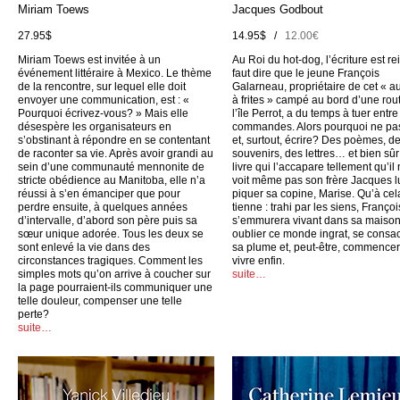
Miriam Toews
Jacques Godbout
27.95$
14.95$ /
12.00€
Miriam Toews est invitée à un
Au Roi du hot-dog, l’écriture est rei
événement littéraire à Mexico. Le thème
faut dire que le jeune François
de la rencontre, sur lequel elle doit
Galarneau, propriétaire de cet « a
envoyer une communication, est : «
à frites » campé au bord d’une rou
Pourquoi écrivez-vous? » Mais elle
l’île Perrot, a du temps à tuer entr
désespère les organisateurs en
commandes. Alors pourquoi ne pas
s’obstinant à répondre en se contentant
et, surtout, écrire? Des poèmes, d
de raconter sa vie. Après avoir grandi au
souvenirs, des lettres… et bien sûr
sein d’une communauté mennonite de
livre qui l’accapare tellement qu’il
stricte obédience au Manitoba, elle n’a
voit même pas son frère Jacques l
réussi à s’en émanciper que pour
piquer sa copine, Marise. Qu’à cel
perdre ensuite, à quelques années
tienne : trahi par les siens, Françoi
d’intervalle, d’abord son père puis sa
s’emmurera vivant dans sa maison
sœur unique adorée. Tous les deux se
oublier ce monde ingrat, se consac
sont enlevé la vie dans des
sa plume et, peut-être, commencer
circonstances tragiques. Comment les
vivre enfin.
simples mots qu’on arrive à coucher sur
suite…
la page pourraient-ils communiquer une
telle douleur, compenser une telle
perte?
suite…