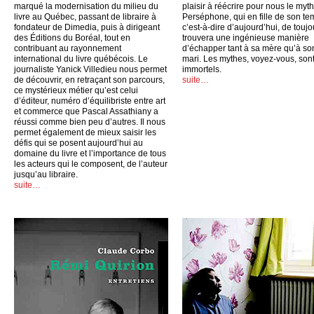
marqué la modernisation du milieu du
plaisir à réécrire pour nous le myt
livre au Québec, passant de libraire à
Perséphone, qui en fille de son te
fondateur de Dimedia, puis à dirigeant
c’est-à-dire d’aujourd’hui, de toujo
des Éditions du Boréal, tout en
trouvera une ingénieuse manière
contribuant au rayonnement
d’échapper tant à sa mère qu’à so
international du livre québécois. Le
mari. Les mythes, voyez-vous, son
journaliste Yanick Villedieu nous permet
immortels.
de découvrir, en retraçant son parcours,
suite…
ce mystérieux métier qu’est celui
d’éditeur, numéro d’équilibriste entre art
et commerce que Pascal Assathiany a
réussi comme bien peu d’autres. Il nous
permet également de mieux saisir les
défis qui se posent aujourd’hui au
domaine du livre et l’importance de tous
les acteurs qui le composent, de l’auteur
jusqu’au libraire.
suite…