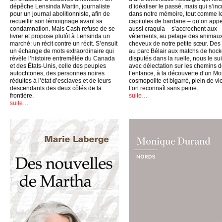
dépêche Lensinda Martin, journaliste
d’idéaliser le passé, mais qui s’inc
pour un journal abolitionniste, afin de
dans notre mémoire, tout comme l
recueillir son témoignage avant sa
capitules de bardane – qu’on appe
condamnation. Mais Cash refuse de se
aussi craquia – s’accrochent aux
livrer et propose plutôt à Lensinda un
vêtements, au pelage des animaux
marché: un récit contre un récit. S’ensuit
cheveux de notre petite sœur. Des
un échange de mots extraordinaire qui
au parc Bélair aux matchs de hoc
révèle l’histoire entremêlée du Canada
disputés dans la ruelle, nous le su
et des États-Unis, celle des peuples
avec délectation sur les chemins 
autochtones, des personnes noires
l’enfance, à la découverte d’un Mo
réduites à l’état d’esclaves et de leurs
cosmopolite et bigarré, plein de vi
descendants des deux côtés de la
l’on reconnaît sans peine.
frontière.
suite…
suite…