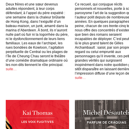
Deux frères et une sœur devenus
Ce recueil, qui conjugue récits
adultes répondent, à leur corps
personnels et nouvelles, porte à s
défendant, à l’appel du père expatrié :
paroxysme l’art de la suggestion 
une semaine dans la chaleur brûlante
l’auteur polit depuis de nombreus
de Hong Kong, dans l’exiguïté d’un
années. En quelques paragraphes
bateau-maison, un junk, amarré dans la
peine, chacun de ces trente-cinq t
marina d’Aberdeen. À bord, ils n’auront
nous offre des concentrés d’exist
nulle part où fuir ni la logorrhée du père,
que bien des romans seraient
ni le dysfonctionnement de leurs liens
incapables de déployer. C’est peut
familiaux. Les eaux de l’archipel, les
là le plus grand talent de Gilles
rues bondées de Kowloon, l’agitation
Archambault : saisir, par son propr
perpétuelle de Central ou les plages de
regard ou celui emprunté aux
l’île de Cheung Chau seront le théâtre
personnages qu’il invente, ces peti
d’une comédie dramatique ordinaire où
grandes vérités qui surgissent
les non-dits tiennent le rôle principal.
inopinément dans notre quotidien
suite…
sitôt disparaître en laissant derrièr
l’impression diffuse d’une leçon de
suite…