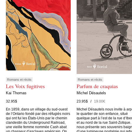
Romans et récits
Romans et récits
Les Voix fugitives
Parfum de craquias
Kai Thomas
Michel Désautels
32.95$
23.95$ /
19.00€
En 1859, dans un village du sud-ouest
Michel Désautels nous invite à arp
de l’Ontario fondé par des réfugiés noirs
le quartier de son enfance, situé
qui ont fui les États-Unis par le chemin
quelque part à l’est de la rue d’Iber
clandestin du Underground Railroad,
et au nord de la rue Saint-Zotique. 
une vieille femme nommée Cash abat
nous présente ses souvenirs baig
un chasseur d’esclaves américain. On
d’une lumineuse nostalgie qui ref