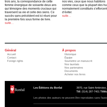
trois ans, la correspondance de cette
nos vies, ceux que nous habitons
femme énergique de soixante-deux ans
comme ceux que la plupart des h
qui témoigne des moments cruciaux qui
normalement constitués s’efforcen
traversent sa vie et celle des siens. Ce
d’éviter.
succès sans précédent est ici réuni pour
suite…
la première fois sous forme de livre.
suite…
Général
À propos
Accueil
Historique
Contact
Équipe
Foreign rights
Soumettre un manuscrit
Nos lauréats
Nos partenaires
Documents
Acheter nos livres
Les Éditions du Boréal
3970, rue Saint-Ambroise
Tél
: (514) 287-7401
Téléc
Les photos des auteurs ne peuvent être reproduites sans l'autor