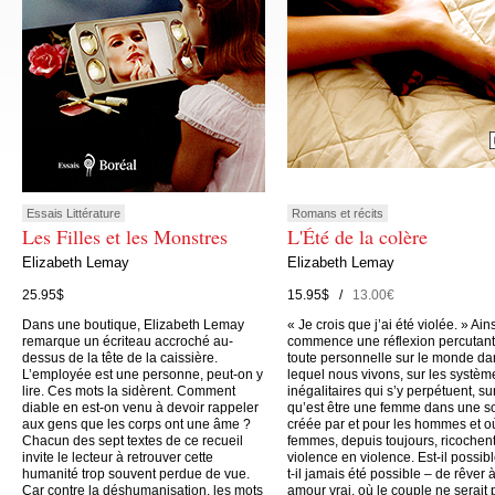
Essais Littérature
Romans et récits
Les Filles et les Monstres
L'Été de la colère
Elizabeth Lemay
Elizabeth Lemay
25.95$
15.95$ /
13.00€
Dans une boutique, Elizabeth Lemay
« Je crois que j’ai été violée. » Ain
remarque un écriteau accroché au-
commence une réflexion percutant
dessus de la tête de la caissière.
toute personnelle sur le monde da
L’employée est une personne, peut-on y
lequel nous vivons, sur les systèm
lire. Ces mots la sidèrent. Comment
inégalitaires qui s’y perpétuent, su
diable en est-on venu à devoir rappeler
qu’est être une femme dans une s
aux gens que les corps ont une âme ?
créée par et pour les hommes et o
Chacun des sept textes de ce recueil
femmes, depuis toujours, ricochen
invite le lecteur à retrouver cette
violence en violence. Est-il possibl
humanité trop souvent perdue de vue.
t-il jamais été possible – de rêver 
Car contre la déshumanisation, les mots
amour vrai, où le couple ne serait 