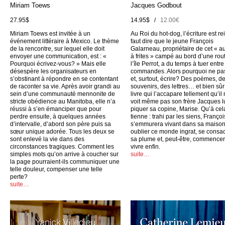
Miriam Toews
Jacques Godbout
27.95$
14.95$ /
12.00€
Miriam Toews est invitée à un
Au Roi du hot-dog, l’écriture est rei
événement littéraire à Mexico. Le thème
faut dire que le jeune François
de la rencontre, sur lequel elle doit
Galarneau, propriétaire de cet « a
envoyer une communication, est : «
à frites » campé au bord d’une rou
Pourquoi écrivez-vous? » Mais elle
l’île Perrot, a du temps à tuer entr
désespère les organisateurs en
commandes. Alors pourquoi ne pas
s’obstinant à répondre en se contentant
et, surtout, écrire? Des poèmes, d
de raconter sa vie. Après avoir grandi au
souvenirs, des lettres… et bien sûr
sein d’une communauté mennonite de
livre qui l’accapare tellement qu’il
stricte obédience au Manitoba, elle n’a
voit même pas son frère Jacques l
réussi à s’en émanciper que pour
piquer sa copine, Marise. Qu’à cel
perdre ensuite, à quelques années
tienne : trahi par les siens, Françoi
d’intervalle, d’abord son père puis sa
s’emmurera vivant dans sa maison
sœur unique adorée. Tous les deux se
oublier ce monde ingrat, se consac
sont enlevé la vie dans des
sa plume et, peut-être, commencer
circonstances tragiques. Comment les
vivre enfin.
simples mots qu’on arrive à coucher sur
suite…
la page pourraient-ils communiquer une
telle douleur, compenser une telle
perte?
suite…