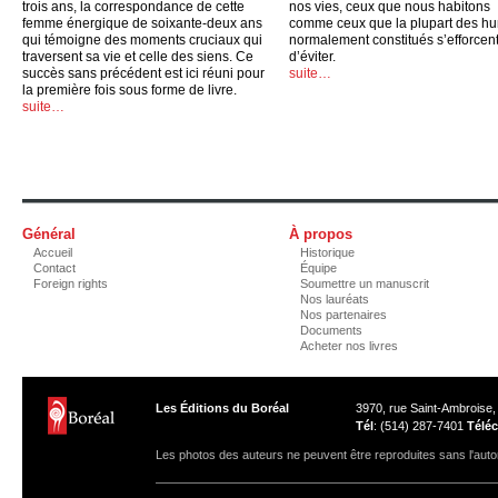
trois ans, la correspondance de cette
nos vies, ceux que nous habitons
femme énergique de soixante-deux ans
comme ceux que la plupart des h
qui témoigne des moments cruciaux qui
normalement constitués s’efforcen
traversent sa vie et celle des siens. Ce
d’éviter.
succès sans précédent est ici réuni pour
suite…
la première fois sous forme de livre.
suite…
Général
À propos
Accueil
Historique
Contact
Équipe
Foreign rights
Soumettre un manuscrit
Nos lauréats
Nos partenaires
Documents
Acheter nos livres
Les Éditions du Boréal
3970, rue Saint-Ambroise
Tél
: (514) 287-7401
Téléc
Les photos des auteurs ne peuvent être reproduites sans l'autor