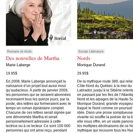
Romans et récits
Essais Littérature
Des nouvelles de Martha
Nords
Marie Laberge
Monique Durand
19.95$
29.95$
En 2008, Marie Laberge annonçait la
De la mythique route 389, qui relie
naissance d’un projet tout aussi inouï
Côte-Nord du Québec à la mer du
qu’audacieux. À partir de janvier 2009,
Labrador, jusqu’à la Sibérie orient
les personnes qui se seraient abonnées
en passant par les îles de l’Atlanti
recevraient tous les quinze jours, par la
Nord et les alpages de la Haute-S
poste, des lettres qui formeraient avec le
Monique Durand, grande voyageu
temps un roman épistolaire complet.
traqué le Nord comme on poursuit
Chacune de ces lettres serait signée par
idée. Dans une prose somptueus
une dénommée Martha et serait
vivante où souffle la poésie de la li
personnellement adressée à cette
elle nous offre, en un vaste panor
lectrice ou à ce lecteur. Ce sont 100 000
les multiples déclinaisons de ce N
personnes qui ont ainsi reçu, pendant
mythique qui recouvre tous les No