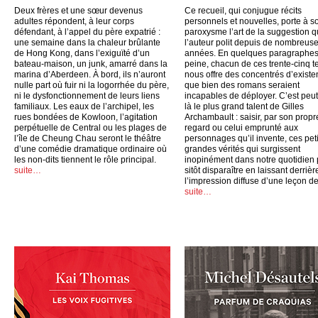
Deux frères et une sœur devenus
Ce recueil, qui conjugue récits
adultes répondent, à leur corps
personnels et nouvelles, porte à s
défendant, à l’appel du père expatrié :
paroxysme l’art de la suggestion 
une semaine dans la chaleur brûlante
l’auteur polit depuis de nombreus
de Hong Kong, dans l’exiguïté d’un
années. En quelques paragraphes
bateau-maison, un junk, amarré dans la
peine, chacun de ces trente-cinq t
marina d’Aberdeen. À bord, ils n’auront
nous offre des concentrés d’exist
nulle part où fuir ni la logorrhée du père,
que bien des romans seraient
ni le dysfonctionnement de leurs liens
incapables de déployer. C’est peut
familiaux. Les eaux de l’archipel, les
là le plus grand talent de Gilles
rues bondées de Kowloon, l’agitation
Archambault : saisir, par son propr
perpétuelle de Central ou les plages de
regard ou celui emprunté aux
l’île de Cheung Chau seront le théâtre
personnages qu’il invente, ces peti
d’une comédie dramatique ordinaire où
grandes vérités qui surgissent
les non-dits tiennent le rôle principal.
inopinément dans notre quotidien
suite…
sitôt disparaître en laissant derrièr
l’impression diffuse d’une leçon de
suite…