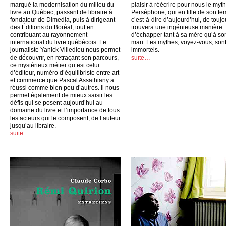
marqué la modernisation du milieu du
plaisir à réécrire pour nous le myt
livre au Québec, passant de libraire à
Perséphone, qui en fille de son te
fondateur de Dimedia, puis à dirigeant
c’est-à-dire d’aujourd’hui, de toujo
des Éditions du Boréal, tout en
trouvera une ingénieuse manière
contribuant au rayonnement
d’échapper tant à sa mère qu’à so
international du livre québécois. Le
mari. Les mythes, voyez-vous, son
journaliste Yanick Villedieu nous permet
immortels.
de découvrir, en retraçant son parcours,
suite…
ce mystérieux métier qu’est celui
d’éditeur, numéro d’équilibriste entre art
et commerce que Pascal Assathiany a
réussi comme bien peu d’autres. Il nous
permet également de mieux saisir les
défis qui se posent aujourd’hui au
domaine du livre et l’importance de tous
les acteurs qui le composent, de l’auteur
jusqu’au libraire.
suite…