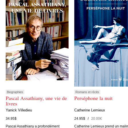
Biographies
Romans et récits
Pascal Assathiany, une vie de
Perséphone la nuit
livres
Yanick Villedieu
Catherine Lemieux
34.95$
24.95$ /
20.00€
Pascal Assathiany a profondément
Catherine Lemieux prend un mali