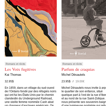
Romans et récits
Romans et récits
Les Voix fugitives
Parfum de craquias
Kai Thomas
Michel Désautels
32.95$
23.95$ /
19.00€
En 1859, dans un village du sud-ouest
Michel Désautels nous invite à arp
de l’Ontario fondé par des réfugiés noirs
le quartier de son enfance, situé
qui ont fui les États-Unis par le chemin
quelque part à l’est de la rue d’Iber
clandestin du Underground Railroad,
et au nord de la rue Saint-Zotique. 
une vieille femme nommée Cash abat
nous présente ses souvenirs baig
un chasseur d’esclaves américain. On
d’une lumineuse nostalgie qui ref