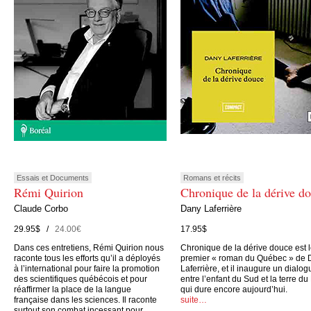
Essais et Documents
Romans et récits
Rémi Quirion
Chronique de la dérive d
Claude Corbo
Dany Laferrière
29.95$ /
24.00€
17.95$
Dans ces entretiens, Rémi Quirion nous
Chronique de la dérive douce est 
raconte tous les efforts qu’il a déployés
premier « roman du Québec » de 
à l’international pour faire la promotion
Laferrière, et il inaugure un dialog
des scientifiques québécois et pour
entre l’enfant du Sud et la terre du
réaffirmer la place de la langue
qui dure encore aujourd’hui.
française dans les sciences. Il raconte
suite…
surtout son combat incessant pour