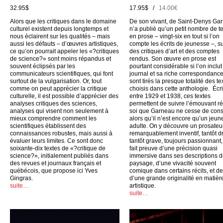
32.95$
17.95$ /
14.00€
Alors que les critiques dans le domaine
De son vivant, de Saint-Denys Ga
culturel existent depuis longtemps et
n’a publié qu’un petit nombre de t
nous éclairent sur les qualités – mais
en prose – vingt-six en tout si l’on
aussi les défauts – d’œuvres artistiques,
compte les écrits de jeunesse –, su
ce qu’on pourrait appeler les «?critiques
des critiques d’art et des comptes
de science?» sont moins répandus et
rendus. Son œuvre en prose est
souvent éclipsés par les
pourtant considérable si l’on inclu
communicateurs scientifiques, qui font
journal et sa riche correspondance
surtout de la vulgarisation. Or, tout
sont tirés la presque totalité des te
comme on peut apprécier la critique
choisis dans cette anthologie. Écri
culturelle, il est possible d’apprécier des
entre 1929 et 1938, ces textes
analyses critiques des sciences,
permettent de suivre l’émouvant ré
analyses qui visent non seulement à
soi que Garneau ne cesse de cons
mieux comprendre comment les
alors qu’il n’est encore qu’un jeun
scientifiques établissent des
adulte. On y découvre un prosateu
connaissances robustes, mais aussi à
remarquablement inventif, tantôt dr
évaluer leurs limites. Ce sont donc
tantôt grave, toujours passionnant,
soixante-dix textes de «?critique de
fait preuve d’une précision quasi
science?», initialement publiés dans
immersive dans ses descriptions 
des revues et journaux français et
paysage, d’une vivacité souvent
québécois, que propose ici Yves
comique dans certains récits, et d
Gingras.
d’une grande originalité en matièr
suite…
artistique.
suite…