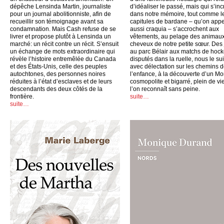
dépêche Lensinda Martin, journaliste
d’idéaliser le passé, mais qui s’inc
pour un journal abolitionniste, afin de
dans notre mémoire, tout comme l
recueillir son témoignage avant sa
capitules de bardane – qu’on appe
condamnation. Mais Cash refuse de se
aussi craquia – s’accrochent aux
livrer et propose plutôt à Lensinda un
vêtements, au pelage des animaux
marché: un récit contre un récit. S’ensuit
cheveux de notre petite sœur. Des
un échange de mots extraordinaire qui
au parc Bélair aux matchs de hoc
révèle l’histoire entremêlée du Canada
disputés dans la ruelle, nous le su
et des États-Unis, celle des peuples
avec délectation sur les chemins 
autochtones, des personnes noires
l’enfance, à la découverte d’un Mo
réduites à l’état d’esclaves et de leurs
cosmopolite et bigarré, plein de vi
descendants des deux côtés de la
l’on reconnaît sans peine.
frontière.
suite…
suite…