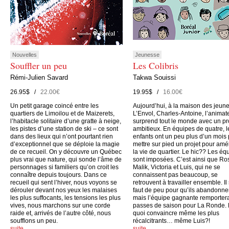
Nouvelles
Jeunesse
Souffler un peu
Les Colibris
Rémi-Julien Savard
Takwa Souissi
26.95$ /
22.00€
19.95$ /
16.00€
Un petit garage coincé entre les
Aujourd’hui, à la maison des jeun
quartiers de Limoilou et de Maizerets,
L’Envol, Charles-Antoine, l’animate
l’habitacle solitaire d’une gratte à neige,
surprend tout le monde avec un pr
les pistes d’une station de ski – ce sont
ambitieux. En équipes de quatre, l
dans des lieux qui n’ont pourtant rien
enfants ont un peu plus d’un mois
d’exceptionnel que se déploie la magie
mettre sur pied un projet pour amé
de ce recueil. On y découvre un Québec
la vie de quartier. Le hic?? Les éq
plus vrai que nature, qui sonde l’âme de
sont imposées. C’est ainsi que Ro
personnages si familiers qu’on croit les
Malik, Victoria et Luis, qui ne se
connaître depuis toujours. Dans ce
connaissent pas beaucoup, se
recueil qui sent l’hiver, nous voyons se
retrouvent à travailler ensemble. Il
dérouler devant nos yeux les malaises
faut de peu pour qu’ils abandonne
les plus suffocants, les tensions les plus
mais l’équipe gagnante remporter
vives, nous marchons sur une corde
passes de saison pour La Ronde.
raide et, arrivés de l’autre côté, nous
quoi convaincre même les plus
soufflons un peu.
récalcitrants… même Luis?!
suite…
suite…