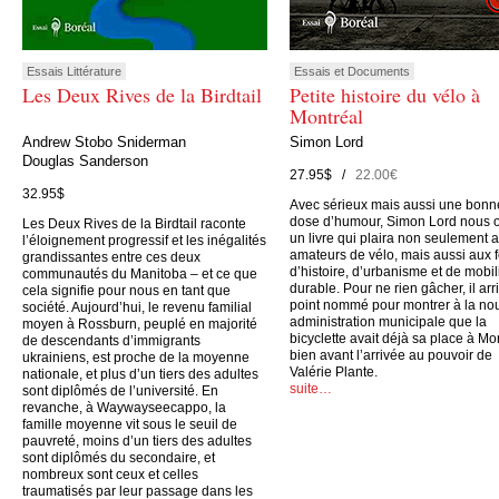
Essais Littérature
Essais et Documents
Les Deux Rives de la Birdtail
Petite histoire du vélo à
Montréal
Andrew Stobo Sniderman
Simon Lord
Douglas Sanderson
27.95$ /
22.00€
32.95$
Avec sérieux mais aussi une bonn
dose d’humour, Simon Lord nous o
Les Deux Rives de la Birdtail raconte
un livre qui plaira non seulement 
l’éloignement progressif et les inégalités
amateurs de vélo, mais aussi aux 
grandissantes entre ces deux
d’histoire, d’urbanisme et de mobil
communautés du Manitoba – et ce que
durable. Pour ne rien gâcher, il arr
cela signifie pour nous en tant que
point nommé pour montrer à la no
société. Aujourd’hui, le revenu familial
administration municipale que la
moyen à Rossburn, peuplé en majorité
bicyclette avait déjà sa place à Mo
de descendants d’immigrants
bien avant l’arrivée au pouvoir de
ukrainiens, est proche de la moyenne
Valérie Plante.
nationale, et plus d’un tiers des adultes
suite…
sont diplômés de l’université. En
revanche, à Waywayseecappo, la
famille moyenne vit sous le seuil de
pauvreté, moins d’un tiers des adultes
sont diplômés du secondaire, et
nombreux sont ceux et celles
traumatisés par leur passage dans les