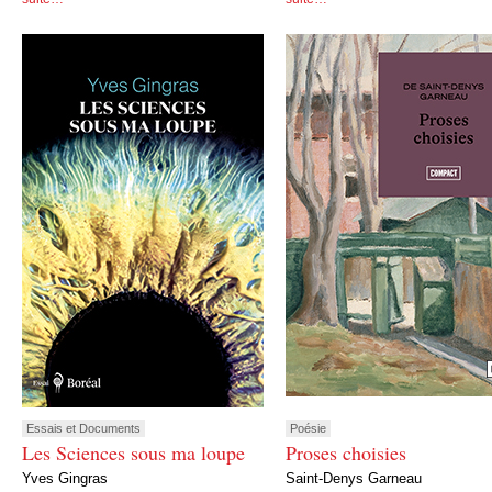
Essais et Documents
Poésie
Les Sciences sous ma loupe
Proses choisies
Yves Gingras
Saint-Denys Garneau