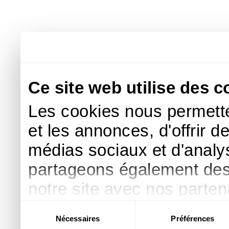
Ce site web utilise des c
Les cookies nous permette
et les annonces, d'offrir d
médias sociaux et d'analys
partageons également des i
notre site avec nos parte
publicité et d'analyse, qu
Sélection
Nécessaires
Préférences
du
d'autres informations que 