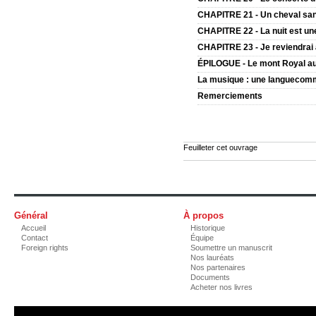
CHAPITRE 21 - Un cheval sa
CHAPITRE 22 - La nuit est un
CHAPITRE 23 - Je reviendrai 
ÉPILOGUE - Le mont Royal au 
La musique : une languecomm
Remerciements
Feuilleter cet ouvrage
Général
À propos
Accueil
Historique
Contact
Équipe
Foreign rights
Soumettre un manuscrit
Nos lauréats
Nos partenaires
Documents
Acheter nos livres