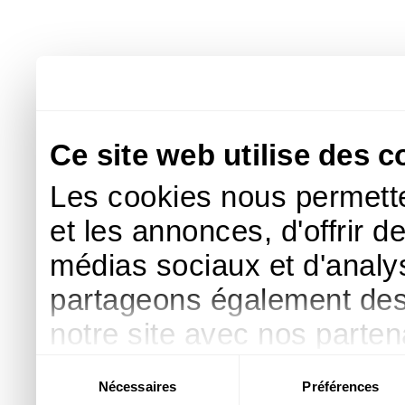
Ce site web utilise des c
Les cookies nous permette
et les annonces, d'offrir d
médias sociaux et d'analys
partageons également des i
notre site avec nos parte
publicité et d'analyse, qu
Sélection
Nécessaires
Préférences
du
d'autres informations que 