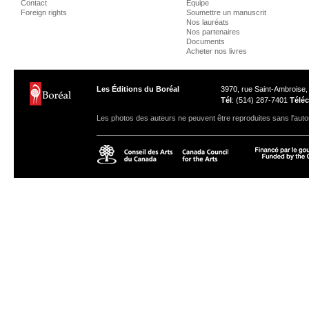
Contact
Équipe
Foreign rights
Soumettre un manuscrit
Nos lauréats
Nos partenaires
Documents
Acheter nos livres
Les Éditions du Boréal
3970, rue Saint-Ambroise
Tél
: (514) 287-7401
Téléc
Les photos des auteurs ne peuvent être reproduites sans l'autor