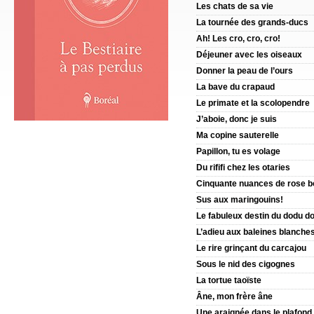
Les chats de sa vie
La tournée des grands-ducs
Ah! Les cro, cro, cro!
Déjeuner avec les oiseaux
Donner la peau de l’ours
La bave du crapaud
Le primate et la scolopendre
J’aboie, donc je suis
Ma copine sauterelle
Papillon, tu es volage
Du riﬁﬁ chez les otaries
Cinquante nuances de rose b
Sus aux maringouins!
Le fabuleux destin du dodu d
L’adieu aux baleines blanche
Le rire grinçant du carcajou
Sous le nid des cigognes
La tortue taoïste
Âne, mon frère âne
Une araignée dans le plafond