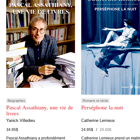
Biographies
Romans et récits
Pascal Assathiany, une vie de
Perséphone la nuit
livres
Yanick Villedieu
Catherine Lemieux
34.95$
24.95$ /
20.00€
Pascal Assathiany a profondément
Catherine Lemieux prend un mali