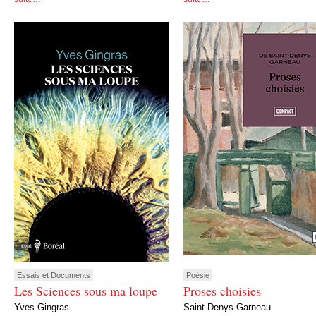
Essais et Documents
Poésie
Les Sciences sous ma loupe
Proses choisies
Yves Gingras
Saint-Denys Garneau