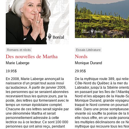
Romans et récits
Essais Littérature
Des nouvelles de Martha
Nords
Marie Laberge
Monique Durand
19.95$
29.95$
En 2008, Marie Laberge annonçait la
De la mythique route 389, qui relie
naissance d’un projet tout aussi inouï
Côte-Nord du Québec à la mer du
qu’audacieux. À partir de janvier 2009,
Labrador, jusqu’à la Sibérie orient
les personnes qui se seraient abonnées
en passant par les îles de l’Atlanti
recevraient tous les quinze jours, par la
Nord et les alpages de la Haute-S
poste, des lettres qui formeraient avec le
Monique Durand, grande voyageu
temps un roman épistolaire complet.
traqué le Nord comme on poursuit
Chacune de ces lettres serait signée par
idée. Dans une prose somptueus
une dénommée Martha et serait
vivante où souffle la poésie de la li
personnellement adressée à cette
elle nous offre, en un vaste panor
lectrice ou à ce lecteur. Ce sont 100 000
les multiples déclinaisons de ce N
personnes qui ont ainsi reçu, pendant
mythique qui recouvre tous les No