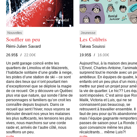
Nouvelles
Jeunesse
Souffler un peu
Les Colibris
Rémi-Julien Savard
Takwa Souissi
26.95$ /
22.00€
19.95$ /
16.00€
Un petit garage coincé entre les
Aujourd’hui, à la maison des jeun
quartiers de Limoilou et de Maizerets,
L’Envol, Charles-Antoine, l’animate
l’habitacle solitaire d’une gratte à neige,
surprend tout le monde avec un pr
les pistes d’une station de ski – ce sont
ambitieux. En équipes de quatre, l
dans des lieux qui n’ont pourtant rien
enfants ont un peu plus d’un mois
d’exceptionnel que se déploie la magie
mettre sur pied un projet pour amé
de ce recueil. On y découvre un Québec
la vie de quartier. Le hic?? Les éq
plus vrai que nature, qui sonde l’âme de
sont imposées. C’est ainsi que Ro
personnages si familiers qu’on croit les
Malik, Victoria et Luis, qui ne se
connaître depuis toujours. Dans ce
connaissent pas beaucoup, se
recueil qui sent l’hiver, nous voyons se
retrouvent à travailler ensemble. Il
dérouler devant nos yeux les malaises
faut de peu pour qu’ils abandonne
les plus suffocants, les tensions les plus
mais l’équipe gagnante remporter
vives, nous marchons sur une corde
passes de saison pour La Ronde.
raide et, arrivés de l’autre côté, nous
quoi convaincre même les plus
soufflons un peu.
récalcitrants… même Luis?!
suite…
suite…