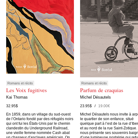
Romans et récits
Romans et récits
Les Voix fugitives
Parfum de craquias
Kai Thomas
Michel Désautels
32.95$
23.95$ /
19.00€
En 1859, dans un village du sud-ouest
Michel Désautels nous invite à arp
de l’Ontario fondé par des réfugiés noirs
le quartier de son enfance, situé
qui ont fui les États-Unis par le chemin
quelque part à l’est de la rue d’Iber
clandestin du Underground Railroad,
et au nord de la rue Saint-Zotique. 
une vieille femme nommée Cash abat
nous présente ses souvenirs baig
un chasseur d’esclaves américain. On
d’une lumineuse nostalgie qui ref