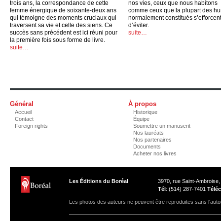
trois ans, la correspondance de cette
nos vies, ceux que nous habitons
femme énergique de soixante-deux ans
comme ceux que la plupart des h
qui témoigne des moments cruciaux qui
normalement constitués s’efforcen
traversent sa vie et celle des siens. Ce
d’éviter.
succès sans précédent est ici réuni pour
suite…
la première fois sous forme de livre.
suite…
Général
À propos
Accueil
Historique
Contact
Équipe
Foreign rights
Soumettre un manuscrit
Nos lauréats
Nos partenaires
Documents
Acheter nos livres
Les Éditions du Boréal
3970, rue Saint-Ambroise
Tél
: (514) 287-7401
Téléc
Les photos des auteurs ne peuvent être reproduites sans l'autor