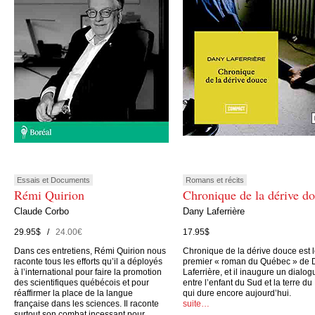
Essais et Documents
Romans et récits
Rémi Quirion
Chronique de la dérive d
Claude Corbo
Dany Laferrière
29.95$ /
24.00€
17.95$
Dans ces entretiens, Rémi Quirion nous
Chronique de la dérive douce est 
raconte tous les efforts qu’il a déployés
premier « roman du Québec » de 
à l’international pour faire la promotion
Laferrière, et il inaugure un dialog
des scientifiques québécois et pour
entre l’enfant du Sud et la terre du
réaffirmer la place de la langue
qui dure encore aujourd’hui.
française dans les sciences. Il raconte
suite…
surtout son combat incessant pour