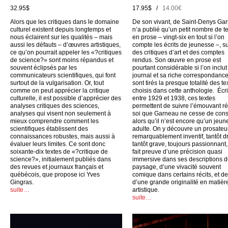
32.95$
17.95$ /
14.00€
Alors que les critiques dans le domaine
De son vivant, de Saint-Denys Ga
culturel existent depuis longtemps et
n’a publié qu’un petit nombre de t
nous éclairent sur les qualités – mais
en prose – vingt-six en tout si l’on
aussi les défauts – d’œuvres artistiques,
compte les écrits de jeunesse –, su
ce qu’on pourrait appeler les «?critiques
des critiques d’art et des comptes
de science?» sont moins répandus et
rendus. Son œuvre en prose est
souvent éclipsés par les
pourtant considérable si l’on inclu
communicateurs scientifiques, qui font
journal et sa riche correspondance
surtout de la vulgarisation. Or, tout
sont tirés la presque totalité des te
comme on peut apprécier la critique
choisis dans cette anthologie. Écri
culturelle, il est possible d’apprécier des
entre 1929 et 1938, ces textes
analyses critiques des sciences,
permettent de suivre l’émouvant ré
analyses qui visent non seulement à
soi que Garneau ne cesse de cons
mieux comprendre comment les
alors qu’il n’est encore qu’un jeun
scientifiques établissent des
adulte. On y découvre un prosateu
connaissances robustes, mais aussi à
remarquablement inventif, tantôt dr
évaluer leurs limites. Ce sont donc
tantôt grave, toujours passionnant,
soixante-dix textes de «?critique de
fait preuve d’une précision quasi
science?», initialement publiés dans
immersive dans ses descriptions 
des revues et journaux français et
paysage, d’une vivacité souvent
québécois, que propose ici Yves
comique dans certains récits, et d
Gingras.
d’une grande originalité en matièr
suite…
artistique.
suite…