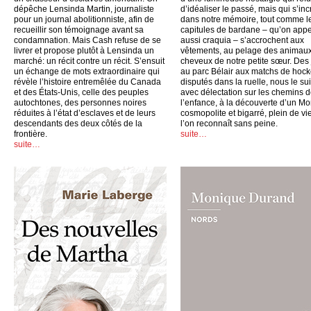
dépêche Lensinda Martin, journaliste
d’idéaliser le passé, mais qui s’inc
pour un journal abolitionniste, afin de
dans notre mémoire, tout comme l
recueillir son témoignage avant sa
capitules de bardane – qu’on appe
condamnation. Mais Cash refuse de se
aussi craquia – s’accrochent aux
livrer et propose plutôt à Lensinda un
vêtements, au pelage des animaux
marché: un récit contre un récit. S’ensuit
cheveux de notre petite sœur. Des
un échange de mots extraordinaire qui
au parc Bélair aux matchs de hoc
révèle l’histoire entremêlée du Canada
disputés dans la ruelle, nous le su
et des États-Unis, celle des peuples
avec délectation sur les chemins 
autochtones, des personnes noires
l’enfance, à la découverte d’un Mo
réduites à l’état d’esclaves et de leurs
cosmopolite et bigarré, plein de vi
descendants des deux côtés de la
l’on reconnaît sans peine.
frontière.
suite…
suite…