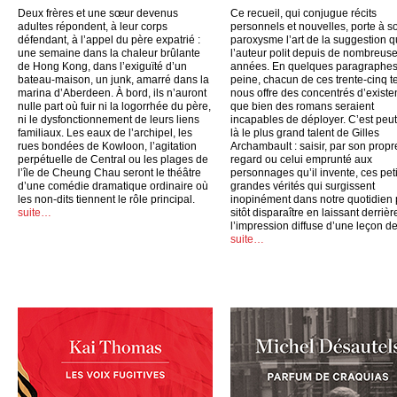
Deux frères et une sœur devenus
Ce recueil, qui conjugue récits
adultes répondent, à leur corps
personnels et nouvelles, porte à s
défendant, à l’appel du père expatrié :
paroxysme l’art de la suggestion 
une semaine dans la chaleur brûlante
l’auteur polit depuis de nombreus
de Hong Kong, dans l’exiguïté d’un
années. En quelques paragraphes
bateau-maison, un junk, amarré dans la
peine, chacun de ces trente-cinq t
marina d’Aberdeen. À bord, ils n’auront
nous offre des concentrés d’exist
nulle part où fuir ni la logorrhée du père,
que bien des romans seraient
ni le dysfonctionnement de leurs liens
incapables de déployer. C’est peut
familiaux. Les eaux de l’archipel, les
là le plus grand talent de Gilles
rues bondées de Kowloon, l’agitation
Archambault : saisir, par son propr
perpétuelle de Central ou les plages de
regard ou celui emprunté aux
l’île de Cheung Chau seront le théâtre
personnages qu’il invente, ces peti
d’une comédie dramatique ordinaire où
grandes vérités qui surgissent
les non-dits tiennent le rôle principal.
inopinément dans notre quotidien
suite…
sitôt disparaître en laissant derrièr
l’impression diffuse d’une leçon de
suite…