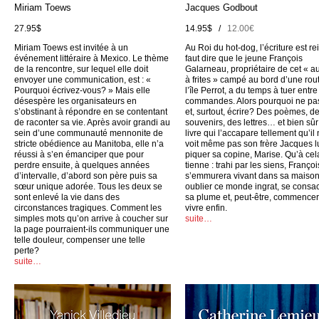
Miriam Toews
Jacques Godbout
27.95$
14.95$ /
12.00€
Miriam Toews est invitée à un
Au Roi du hot-dog, l’écriture est rei
événement littéraire à Mexico. Le thème
faut dire que le jeune François
de la rencontre, sur lequel elle doit
Galarneau, propriétaire de cet « a
envoyer une communication, est : «
à frites » campé au bord d’une rou
Pourquoi écrivez-vous? » Mais elle
l’île Perrot, a du temps à tuer entr
désespère les organisateurs en
commandes. Alors pourquoi ne pas
s’obstinant à répondre en se contentant
et, surtout, écrire? Des poèmes, d
de raconter sa vie. Après avoir grandi au
souvenirs, des lettres… et bien sûr
sein d’une communauté mennonite de
livre qui l’accapare tellement qu’il
stricte obédience au Manitoba, elle n’a
voit même pas son frère Jacques l
réussi à s’en émanciper que pour
piquer sa copine, Marise. Qu’à cel
perdre ensuite, à quelques années
tienne : trahi par les siens, Françoi
d’intervalle, d’abord son père puis sa
s’emmurera vivant dans sa maison
sœur unique adorée. Tous les deux se
oublier ce monde ingrat, se consac
sont enlevé la vie dans des
sa plume et, peut-être, commencer
circonstances tragiques. Comment les
vivre enfin.
simples mots qu’on arrive à coucher sur
suite…
la page pourraient-ils communiquer une
telle douleur, compenser une telle
perte?
suite…