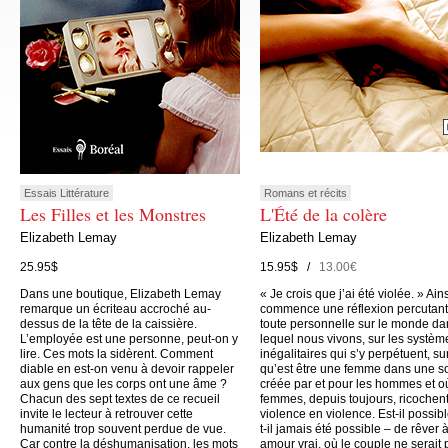
Essais Littérature
Romans et récits
Les Filles et les Monstres
L'Été de la colère
Elizabeth Lemay
Elizabeth Lemay
25.95$
15.95$ /
13.00€
Dans une boutique, Elizabeth Lemay
« Je crois que j’ai été violée. » Ain
remarque un écriteau accroché au-
commence une réflexion percutant
dessus de la tête de la caissière.
toute personnelle sur le monde da
L’employée est une personne, peut-on y
lequel nous vivons, sur les systèm
lire. Ces mots la sidèrent. Comment
inégalitaires qui s’y perpétuent, su
diable en est-on venu à devoir rappeler
qu’est être une femme dans une s
aux gens que les corps ont une âme ?
créée par et pour les hommes et o
Chacun des sept textes de ce recueil
femmes, depuis toujours, ricochen
invite le lecteur à retrouver cette
violence en violence. Est-il possibl
humanité trop souvent perdue de vue.
t-il jamais été possible – de rêver 
Car contre la déshumanisation, les mots
amour vrai, où le couple ne serait 