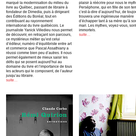
marqué la modernisation du milieu du
plaisir à réécrire pour nous le myt
livre au Québec, passant de libraire à
Perséphone, qui en fille de son te
fondateur de Dimedia, puis à dirigeant
c’est-à-dire d’aujourd’hui, de toujo
des Éditions du Boréal, tout en
trouvera une ingénieuse manière
contribuant au rayonnement
d’échapper tant à sa mère qu’à so
international du livre québécois. Le
mari. Les mythes, voyez-vous, son
journaliste Yanick Villedieu nous permet
immortels.
de découvrir, en retraçant son parcours,
suite…
ce mystérieux métier qu’est celui
d’éditeur, numéro d’équilibriste entre art
et commerce que Pascal Assathiany a
réussi comme bien peu d’autres. Il nous
permet également de mieux saisir les
défis qui se posent aujourd’hui au
domaine du livre et l’importance de tous
les acteurs qui le composent, de l’auteur
jusqu’au libraire.
suite…