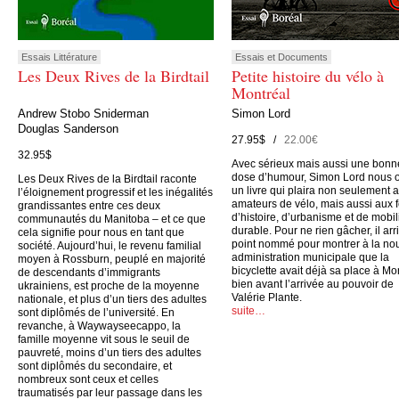
Essais Littérature
Essais et Documents
Les Deux Rives de la Birdtail
Petite histoire du vélo à
Montréal
Andrew Stobo Sniderman
Simon Lord
Douglas Sanderson
27.95$ /
22.00€
32.95$
Avec sérieux mais aussi une bonn
dose d’humour, Simon Lord nous o
Les Deux Rives de la Birdtail raconte
un livre qui plaira non seulement 
l’éloignement progressif et les inégalités
amateurs de vélo, mais aussi aux 
grandissantes entre ces deux
d’histoire, d’urbanisme et de mobil
communautés du Manitoba – et ce que
durable. Pour ne rien gâcher, il arr
cela signifie pour nous en tant que
point nommé pour montrer à la no
société. Aujourd’hui, le revenu familial
administration municipale que la
moyen à Rossburn, peuplé en majorité
bicyclette avait déjà sa place à Mo
de descendants d’immigrants
bien avant l’arrivée au pouvoir de
ukrainiens, est proche de la moyenne
Valérie Plante.
nationale, et plus d’un tiers des adultes
suite…
sont diplômés de l’université. En
revanche, à Waywayseecappo, la
famille moyenne vit sous le seuil de
pauvreté, moins d’un tiers des adultes
sont diplômés du secondaire, et
nombreux sont ceux et celles
traumatisés par leur passage dans les