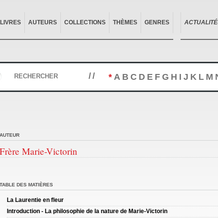
LIVRES
AUTEURS
COLLECTIONS
THÈMES
GENRES
ACTUALITÉ
//
*
A
B
C
D
E
F
G
H
I
J
K
L
M
RECHERCHER
AUTEUR
Frère Marie-Victorin
TABLE DES MATIÈRES
La Laurentie en fleur
Introduction - La philosophie de la nature de Marie-Victorin