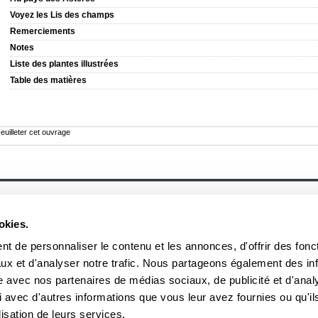
Voyez les Lis des champs
Remerciements
Notes
Liste des plantes illustrées
Table des matières
euilleter cet ouvrage
À propos
Actualités
Historique
Événement
okies.
Équipe
Prix et mentions
Soumettre un manuscrit
Communiqué
Nos lauréats
t de personnaliser le contenu et les annonces, d'offrir des fonct
Nos partenaires
ux et d'analyser notre trafic. Nous partageons également des in
Documents
Acheter nos livres
site avec nos partenaires de médias sociaux, de publicité et d'anal
 avec d'autres informations que vous leur avez fournies ou qu'il
3970, rue Saint-Ambroise, Montréal (Québec), Canada H4C 2C7
boreal
lisation de leurs services.