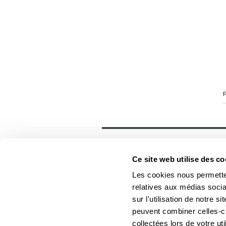
F
Général
Accueil
Ce site web utilise des co
Contact
Foreign rights
Les cookies nous permetten
relatives aux médias socia
sur l'utilisation de notre 
peuvent combiner celles-ci
Les Éditions du Boréal
collectées lors de votre uti