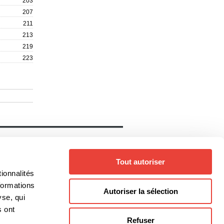
203
207
211
213
219
223
Notre catalogue
Livres
Auteurs
Tout autoriser
Collections
Thèmes
ionnalités
Genres
formations
Autoriser la sélection
yse, qui
s ont
Refuser
@editionsboreal.qc.ca