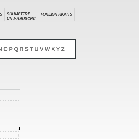
SOUMETTRE
S
FOREIGN RIGHTS
UN MANUSCRIT
N
O
P
Q
R
S
T
U
V
W
X
Y
Z
1
9