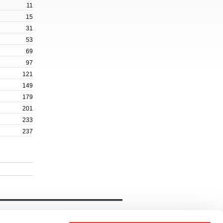
11
15
31
53
69
97
121
149
179
201
233
237
Notre catalogue
Livres