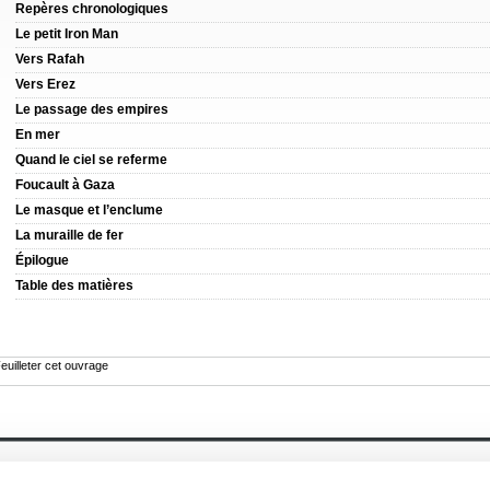
Repères chronologiques
Le petit Iron Man
Vers Rafah
Vers Erez
Le passage des empires
En mer
Quand le ciel se referme
Foucault à Gaza
Le masque et l’enclume
La muraille de fer
Épilogue
Table des matières
euilleter cet ouvrage
À propos
Actualités
Historique
Événement