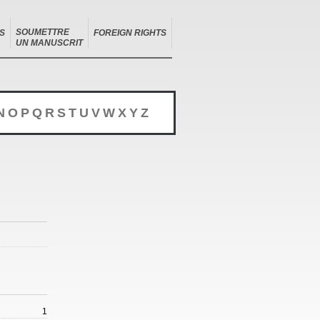
SOUMETTRE
S
FOREIGN RIGHTS
UN MANUSCRIT
N
O
P
Q
R
S
T
U
V
W
X
Y
Z
1