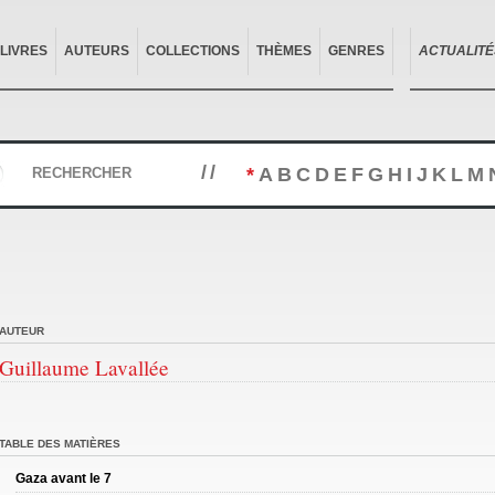
LIVRES
AUTEURS
COLLECTIONS
THÈMES
GENRES
ACTUALITÉ
//
*
A
B
C
D
E
F
G
H
I
J
K
L
M
RECHERCHER
AUTEUR
Guillaume Lavallée
TABLE DES MATIÈRES
Gaza avant le 7