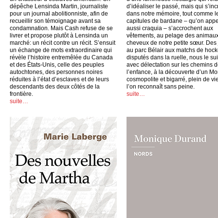
dépêche Lensinda Martin, journaliste
d’idéaliser le passé, mais qui s’inc
pour un journal abolitionniste, afin de
dans notre mémoire, tout comme l
recueillir son témoignage avant sa
capitules de bardane – qu’on appe
condamnation. Mais Cash refuse de se
aussi craquia – s’accrochent aux
livrer et propose plutôt à Lensinda un
vêtements, au pelage des animaux
marché: un récit contre un récit. S’ensuit
cheveux de notre petite sœur. Des
un échange de mots extraordinaire qui
au parc Bélair aux matchs de hoc
révèle l’histoire entremêlée du Canada
disputés dans la ruelle, nous le su
et des États-Unis, celle des peuples
avec délectation sur les chemins 
autochtones, des personnes noires
l’enfance, à la découverte d’un Mo
réduites à l’état d’esclaves et de leurs
cosmopolite et bigarré, plein de vi
descendants des deux côtés de la
l’on reconnaît sans peine.
frontière.
suite…
suite…