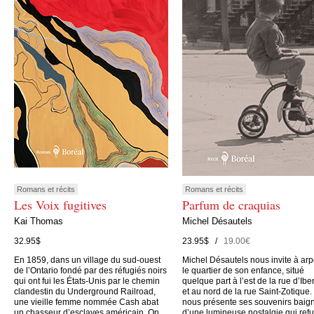
Romans et récits
Romans et récits
Les Voix fugitives
Parfum de craquias
Kai Thomas
Michel Désautels
32.95$
23.95$ /
19.00€
En 1859, dans un village du sud-ouest
Michel Désautels nous invite à arp
de l’Ontario fondé par des réfugiés noirs
le quartier de son enfance, situé
qui ont fui les États-Unis par le chemin
quelque part à l’est de la rue d’Iber
clandestin du Underground Railroad,
et au nord de la rue Saint-Zotique. 
une vieille femme nommée Cash abat
nous présente ses souvenirs baig
un chasseur d’esclaves américain. On
d’une lumineuse nostalgie qui ref