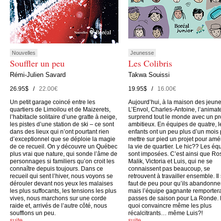
Nouvelles
Jeunesse
Souffler un peu
Les Colibris
Rémi-Julien Savard
Takwa Souissi
26.95$ /
22.00€
19.95$ /
16.00€
Un petit garage coincé entre les
Aujourd’hui, à la maison des jeun
quartiers de Limoilou et de Maizerets,
L’Envol, Charles-Antoine, l’animate
l’habitacle solitaire d’une gratte à neige,
surprend tout le monde avec un pr
les pistes d’une station de ski – ce sont
ambitieux. En équipes de quatre, l
dans des lieux qui n’ont pourtant rien
enfants ont un peu plus d’un mois
d’exceptionnel que se déploie la magie
mettre sur pied un projet pour amé
de ce recueil. On y découvre un Québec
la vie de quartier. Le hic?? Les éq
plus vrai que nature, qui sonde l’âme de
sont imposées. C’est ainsi que Ro
personnages si familiers qu’on croit les
Malik, Victoria et Luis, qui ne se
connaître depuis toujours. Dans ce
connaissent pas beaucoup, se
recueil qui sent l’hiver, nous voyons se
retrouvent à travailler ensemble. Il
dérouler devant nos yeux les malaises
faut de peu pour qu’ils abandonne
les plus suffocants, les tensions les plus
mais l’équipe gagnante remporter
vives, nous marchons sur une corde
passes de saison pour La Ronde.
raide et, arrivés de l’autre côté, nous
quoi convaincre même les plus
soufflons un peu.
récalcitrants… même Luis?!
suite…
suite…