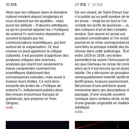
32.95$
17.95$ /
14.00€
Alors que les critiques dans le domaine
De son vivant, de Saint-Denys Ga
culturel existent depuis longtemps et
n’a publié qu’un petit nombre de t
nous éclairent sur les qualités – mais
en prose – vingt-six en tout si l’on
aussi les défauts – d’œuvres artistiques,
compte les écrits de jeunesse –, su
ce qu’on pourrait appeler les «?critiques
des critiques d’art et des comptes
de science?» sont moins répandus et
rendus. Son œuvre en prose est
souvent éclipsés par les
pourtant considérable si l’on inclu
communicateurs scientifiques, qui font
journal et sa riche correspondance
surtout de la vulgarisation. Or, tout
sont tirés la presque totalité des te
comme on peut apprécier la critique
choisis dans cette anthologie. Écri
culturelle, il est possible d’apprécier des
entre 1929 et 1938, ces textes
analyses critiques des sciences,
permettent de suivre l’émouvant ré
analyses qui visent non seulement à
soi que Garneau ne cesse de cons
mieux comprendre comment les
alors qu’il n’est encore qu’un jeun
scientifiques établissent des
adulte. On y découvre un prosateu
connaissances robustes, mais aussi à
remarquablement inventif, tantôt dr
évaluer leurs limites. Ce sont donc
tantôt grave, toujours passionnant,
soixante-dix textes de «?critique de
fait preuve d’une précision quasi
science?», initialement publiés dans
immersive dans ses descriptions 
des revues et journaux français et
paysage, d’une vivacité souvent
québécois, que propose ici Yves
comique dans certains récits, et d
Gingras.
d’une grande originalité en matièr
suite…
artistique.
suite…