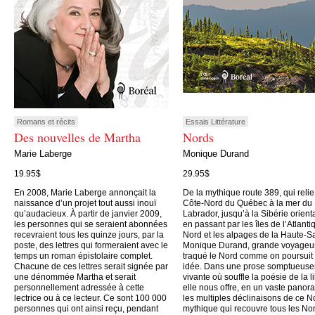
Romans et récits
Essais Littérature
Des nouvelles de Martha
Nords
Marie Laberge
Monique Durand
19.95$
29.95$
En 2008, Marie Laberge annonçait la
De la mythique route 389, qui relie
naissance d’un projet tout aussi inouï
Côte-Nord du Québec à la mer du
qu’audacieux. À partir de janvier 2009,
Labrador, jusqu’à la Sibérie orient
les personnes qui se seraient abonnées
en passant par les îles de l’Atlanti
recevraient tous les quinze jours, par la
Nord et les alpages de la Haute-S
poste, des lettres qui formeraient avec le
Monique Durand, grande voyageu
temps un roman épistolaire complet.
traqué le Nord comme on poursuit
Chacune de ces lettres serait signée par
idée. Dans une prose somptueus
une dénommée Martha et serait
vivante où souffle la poésie de la li
personnellement adressée à cette
elle nous offre, en un vaste panor
lectrice ou à ce lecteur. Ce sont 100 000
les multiples déclinaisons de ce N
personnes qui ont ainsi reçu, pendant
mythique qui recouvre tous les No