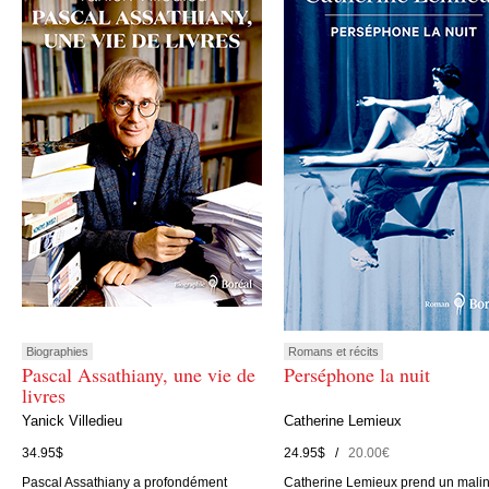
Biographies
Romans et récits
Pascal Assathiany, une vie de
Perséphone la nuit
livres
Yanick Villedieu
Catherine Lemieux
34.95$
24.95$ /
20.00€
Pascal Assathiany a profondément
Catherine Lemieux prend un mali