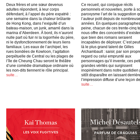
Deux frères et une sœur devenus
Ce recueil, qui conjugue récits
adultes répondent, à leur corps
personnels et nouvelles, porte à s
défendant, à l’appel du père expatrié :
paroxysme l’art de la suggestion 
une semaine dans la chaleur brûlante
l’auteur polit depuis de nombreus
de Hong Kong, dans l’exiguïté d’un
années. En quelques paragraphes
bateau-maison, un junk, amarré dans la
peine, chacun de ces trente-cinq t
marina d’Aberdeen. À bord, ils n’auront
nous offre des concentrés d’exist
nulle part où fuir ni la logorrhée du père,
que bien des romans seraient
ni le dysfonctionnement de leurs liens
incapables de déployer. C’est peut
familiaux. Les eaux de l’archipel, les
là le plus grand talent de Gilles
rues bondées de Kowloon, l’agitation
Archambault : saisir, par son propr
perpétuelle de Central ou les plages de
regard ou celui emprunté aux
l’île de Cheung Chau seront le théâtre
personnages qu’il invente, ces peti
d’une comédie dramatique ordinaire où
grandes vérités qui surgissent
les non-dits tiennent le rôle principal.
inopinément dans notre quotidien
suite…
sitôt disparaître en laissant derrièr
l’impression diffuse d’une leçon de
suite…