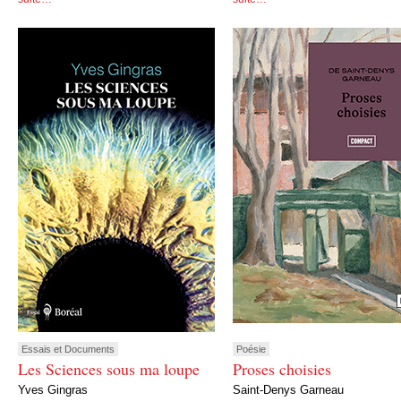
Essais et Documents
Poésie
Les Sciences sous ma loupe
Proses choisies
Yves Gingras
Saint-Denys Garneau