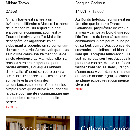
Miriam Toews
Jacques Godbout
27.95$
14.95$ /
12.00€
Miriam Toews est invitée à un
Au Roi du hot-dog, l’écriture est rei
événement littéraire à Mexico. Le thème
faut dire que le jeune François
de la rencontre, sur lequel elle doit
Galarneau, propriétaire de cet « a
envoyer une communication, est : «
à frites » campé au bord d’une rou
Pourquoi écrivez-vous? » Mais elle
l’île Perrot, a du temps à tuer entr
désespère les organisateurs en
commandes. Alors pourquoi ne pas
s’obstinant à répondre en se contentant
et, surtout, écrire? Des poèmes, d
de raconter sa vie. Après avoir grandi au
souvenirs, des lettres… et bien sûr
sein d’une communauté mennonite de
livre qui l’accapare tellement qu’il
stricte obédience au Manitoba, elle n’a
voit même pas son frère Jacques l
réussi à s’en émanciper que pour
piquer sa copine, Marise. Qu’à cel
perdre ensuite, à quelques années
tienne : trahi par les siens, Françoi
d’intervalle, d’abord son père puis sa
s’emmurera vivant dans sa maison
sœur unique adorée. Tous les deux se
oublier ce monde ingrat, se consac
sont enlevé la vie dans des
sa plume et, peut-être, commencer
circonstances tragiques. Comment les
vivre enfin.
simples mots qu’on arrive à coucher sur
suite…
la page pourraient-ils communiquer une
telle douleur, compenser une telle
perte?
suite…