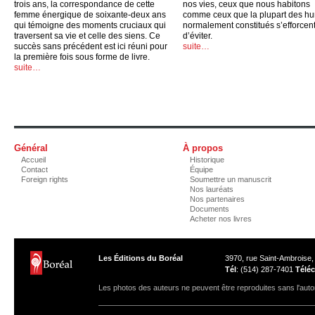
trois ans, la correspondance de cette
nos vies, ceux que nous habitons
femme énergique de soixante-deux ans
comme ceux que la plupart des h
qui témoigne des moments cruciaux qui
normalement constitués s’efforcen
traversent sa vie et celle des siens. Ce
d’éviter.
succès sans précédent est ici réuni pour
suite…
la première fois sous forme de livre.
suite…
Général
À propos
Accueil
Historique
Contact
Équipe
Foreign rights
Soumettre un manuscrit
Nos lauréats
Nos partenaires
Documents
Acheter nos livres
Les Éditions du Boréal
3970, rue Saint-Ambroise
Tél
: (514) 287-7401
Téléc
Les photos des auteurs ne peuvent être reproduites sans l'autor