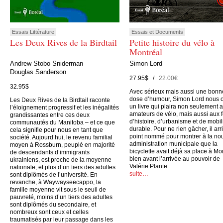
Essais Littérature
Essais et Documents
Les Deux Rives de la Birdtail
Petite histoire du vélo à
Montréal
Andrew Stobo Sniderman
Simon Lord
Douglas Sanderson
27.95$ /
22.00€
32.95$
Avec sérieux mais aussi une bonn
dose d’humour, Simon Lord nous o
Les Deux Rives de la Birdtail raconte
un livre qui plaira non seulement 
l’éloignement progressif et les inégalités
amateurs de vélo, mais aussi aux 
grandissantes entre ces deux
d’histoire, d’urbanisme et de mobil
communautés du Manitoba – et ce que
durable. Pour ne rien gâcher, il arr
cela signifie pour nous en tant que
point nommé pour montrer à la no
société. Aujourd’hui, le revenu familial
administration municipale que la
moyen à Rossburn, peuplé en majorité
bicyclette avait déjà sa place à Mo
de descendants d’immigrants
bien avant l’arrivée au pouvoir de
ukrainiens, est proche de la moyenne
Valérie Plante.
nationale, et plus d’un tiers des adultes
suite…
sont diplômés de l’université. En
revanche, à Waywayseecappo, la
famille moyenne vit sous le seuil de
pauvreté, moins d’un tiers des adultes
sont diplômés du secondaire, et
nombreux sont ceux et celles
traumatisés par leur passage dans les