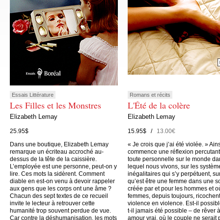
Essais Littérature
Romans et récits
Les Filles et les Monstres
L'Été de la colère
Elizabeth Lemay
Elizabeth Lemay
25.95$
15.95$ /
13.00€
Dans une boutique, Elizabeth Lemay
« Je crois que j’ai été violée. » Ain
remarque un écriteau accroché au-
commence une réflexion percutant
dessus de la tête de la caissière.
toute personnelle sur le monde da
L’employée est une personne, peut-on y
lequel nous vivons, sur les systèm
lire. Ces mots la sidèrent. Comment
inégalitaires qui s’y perpétuent, su
diable en est-on venu à devoir rappeler
qu’est être une femme dans une s
aux gens que les corps ont une âme ?
créée par et pour les hommes et o
Chacun des sept textes de ce recueil
femmes, depuis toujours, ricochen
invite le lecteur à retrouver cette
violence en violence. Est-il possibl
humanité trop souvent perdue de vue.
t-il jamais été possible – de rêver 
Car contre la déshumanisation, les mots
amour vrai, où le couple ne serait 