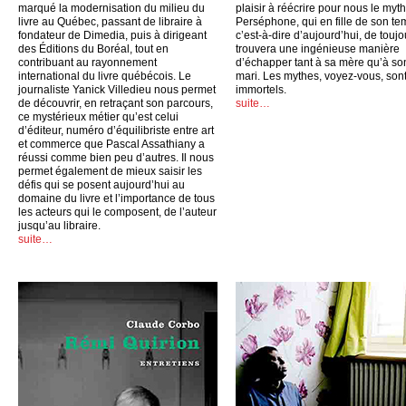
marqué la modernisation du milieu du
plaisir à réécrire pour nous le myt
livre au Québec, passant de libraire à
Perséphone, qui en fille de son te
fondateur de Dimedia, puis à dirigeant
c’est-à-dire d’aujourd’hui, de toujo
des Éditions du Boréal, tout en
trouvera une ingénieuse manière
contribuant au rayonnement
d’échapper tant à sa mère qu’à so
international du livre québécois. Le
mari. Les mythes, voyez-vous, son
journaliste Yanick Villedieu nous permet
immortels.
de découvrir, en retraçant son parcours,
suite…
ce mystérieux métier qu’est celui
d’éditeur, numéro d’équilibriste entre art
et commerce que Pascal Assathiany a
réussi comme bien peu d’autres. Il nous
permet également de mieux saisir les
défis qui se posent aujourd’hui au
domaine du livre et l’importance de tous
les acteurs qui le composent, de l’auteur
jusqu’au libraire.
suite…