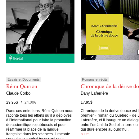
Essais et Documents
Romans et récits
Rémi Quirion
Chronique de la dérive d
Claude Corbo
Dany Laferrière
29.95$ /
24.00€
17.95$
Dans ces entretiens, Rémi Quirion nous
Chronique de la dérive douce est 
raconte tous les efforts qu’il a déployés
premier « roman du Québec » de 
à l’international pour faire la promotion
Laferrière, et il inaugure un dialog
des scientifiques québécois et pour
entre l’enfant du Sud et la terre du
réaffirmer la place de la langue
qui dure encore aujourd’hui.
française dans les sciences. Il raconte
suite…
surtout son combat incessant pour