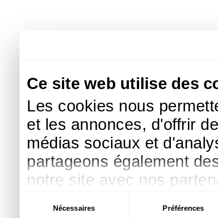
Ce site web utilise des c
Les cookies nous permette
et les annonces, d'offrir d
médias sociaux et d'analys
partageons également des i
notre site avec nos parte
publicité et d'analyse, qu
Sélection
Nécessaires
Préférences
du
d'autres informations que 