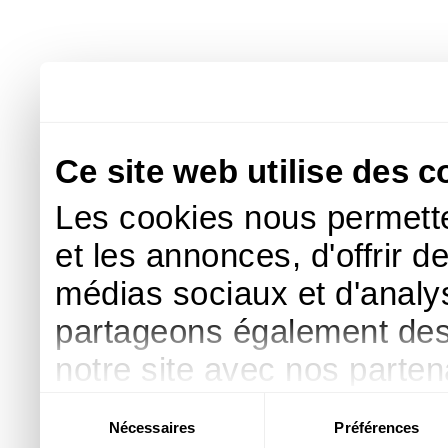
Ce site web utilise des c
Les cookies nous permette
et les annonces, d'offrir d
médias sociaux et d'analys
partageons également des i
notre site avec nos parte
publicité et d'analyse, qu
Sélection
Nécessaires
Préférences
du
d'autres informations que 