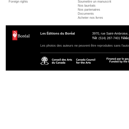
Foreign rights
Soumettre un manuscrit
Nos lauréats
Nos partenaires
Documents
Acheter nos livres
Les Éditions du Boréal
3970, rue Saint-Ambroise
Tél
: (514) 287-7401
Téléc
Les photos des auteurs ne peuvent être reproduites sans l'autor