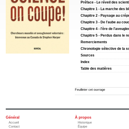
Préface - Le réveil des scient
Chapitre 1 - La marche des b
Chapitre 2 - Paysage au crép
Chapitre 3 - De l'aube au cou
Chapitre 4 - l'ère de l'aveugl
Chapitre 5 - Perdus dans le no
Remerciements
Chronologie sélective de la 
Sources
Index
Table des matières
Feuilleter cet ouvrage
Général
À propos
Accueil
Historique
Contact
Équipe