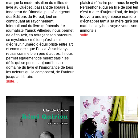
marqué la modernisation du milieu du
plaisir à réécrire pour nous le myt
livre au Québec, passant de libraire à
Perséphone, qui en fille de son te
fondateur de Dimedia, puis à dirigeant
c’est-à-dire d’aujourd’hui, de toujo
des Éditions du Boréal, tout en
trouvera une ingénieuse manière
contribuant au rayonnement
d’échapper tant à sa mère qu’à so
international du livre québécois. Le
mari. Les mythes, voyez-vous, son
journaliste Yanick Villedieu nous permet
immortels.
de découvrir, en retraçant son parcours,
suite…
ce mystérieux métier qu’est celui
d’éditeur, numéro d’équilibriste entre art
et commerce que Pascal Assathiany a
réussi comme bien peu d’autres. Il nous
permet également de mieux saisir les
défis qui se posent aujourd’hui au
domaine du livre et l’importance de tous
les acteurs qui le composent, de l’auteur
jusqu’au libraire.
suite…