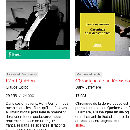
Essais et Documents
Romans et récits
Rémi Quirion
Chronique de la dérive d
Claude Corbo
Dany Laferrière
29.95$ /
24.00€
17.95$
Dans ces entretiens, Rémi Quirion nous
Chronique de la dérive douce est 
raconte tous les efforts qu’il a déployés
premier « roman du Québec » de 
à l’international pour faire la promotion
Laferrière, et il inaugure un dialog
des scientifiques québécois et pour
entre l’enfant du Sud et la terre du
réaffirmer la place de la langue
qui dure encore aujourd’hui.
française dans les sciences. Il raconte
suite…
surtout son combat incessant pour