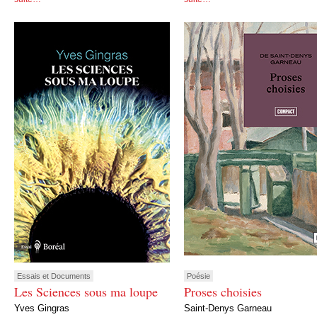
Essais et Documents
Poésie
Les Sciences sous ma loupe
Proses choisies
Yves Gingras
Saint-Denys Garneau