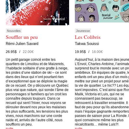
Nouvelles
Jeunesse
Souffler un peu
Les Colibris
Rémi-Julien Savard
Takwa Souissi
26.95$ /
22.00€
19.95$ /
16.00€
Un petit garage coincé entre les
Aujourd’hui, à la maison des jeun
quartiers de Limoilou et de Maizerets,
L’Envol, Charles-Antoine, l’animate
l’habitacle solitaire d’une gratte à neige,
surprend tout le monde avec un pr
les pistes d’une station de ski – ce sont
ambitieux. En équipes de quatre, l
dans des lieux qui n’ont pourtant rien
enfants ont un peu plus d’un mois
d’exceptionnel que se déploie la magie
mettre sur pied un projet pour amé
de ce recueil. On y découvre un Québec
la vie de quartier. Le hic?? Les éq
plus vrai que nature, qui sonde l’âme de
sont imposées. C’est ainsi que Ro
personnages si familiers qu’on croit les
Malik, Victoria et Luis, qui ne se
connaître depuis toujours. Dans ce
connaissent pas beaucoup, se
recueil qui sent l’hiver, nous voyons se
retrouvent à travailler ensemble. Il
dérouler devant nos yeux les malaises
faut de peu pour qu’ils abandonne
les plus suffocants, les tensions les plus
mais l’équipe gagnante remporter
vives, nous marchons sur une corde
passes de saison pour La Ronde.
raide et, arrivés de l’autre côté, nous
quoi convaincre même les plus
soufflons un peu.
récalcitrants… même Luis?!
suite…
suite…