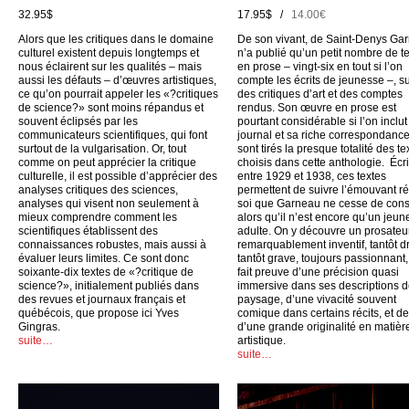
32.95$
17.95$ /
14.00€
Alors que les critiques dans le domaine
De son vivant, de Saint-Denys Ga
culturel existent depuis longtemps et
n’a publié qu’un petit nombre de t
nous éclairent sur les qualités – mais
en prose – vingt-six en tout si l’on
aussi les défauts – d’œuvres artistiques,
compte les écrits de jeunesse –, su
ce qu’on pourrait appeler les «?critiques
des critiques d’art et des comptes
de science?» sont moins répandus et
rendus. Son œuvre en prose est
souvent éclipsés par les
pourtant considérable si l’on inclu
communicateurs scientifiques, qui font
journal et sa riche correspondance
surtout de la vulgarisation. Or, tout
sont tirés la presque totalité des te
comme on peut apprécier la critique
choisis dans cette anthologie. Écri
culturelle, il est possible d’apprécier des
entre 1929 et 1938, ces textes
analyses critiques des sciences,
permettent de suivre l’émouvant ré
analyses qui visent non seulement à
soi que Garneau ne cesse de cons
mieux comprendre comment les
alors qu’il n’est encore qu’un jeun
scientifiques établissent des
adulte. On y découvre un prosateu
connaissances robustes, mais aussi à
remarquablement inventif, tantôt dr
évaluer leurs limites. Ce sont donc
tantôt grave, toujours passionnant,
soixante-dix textes de «?critique de
fait preuve d’une précision quasi
science?», initialement publiés dans
immersive dans ses descriptions 
des revues et journaux français et
paysage, d’une vivacité souvent
québécois, que propose ici Yves
comique dans certains récits, et d
Gingras.
d’une grande originalité en matièr
suite…
artistique.
suite…