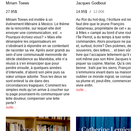
Miriam Toews
Jacques Godbout
27.95$
14.95$ /
12.00€
Miriam Toews est invitée à un
Au Roi du hot-dog, l’écriture est rei
événement littéraire à Mexico. Le thème
faut dire que le jeune François
de la rencontre, sur lequel elle doit
Galarneau, propriétaire de cet « a
envoyer une communication, est : «
à frites » campé au bord d’une rou
Pourquoi écrivez-vous? » Mais elle
l’île Perrot, a du temps à tuer entr
désespère les organisateurs en
commandes. Alors pourquoi ne pas
s’obstinant à répondre en se contentant
et, surtout, écrire? Des poèmes, d
de raconter sa vie. Après avoir grandi au
souvenirs, des lettres… et bien sûr
sein d’une communauté mennonite de
livre qui l’accapare tellement qu’il
stricte obédience au Manitoba, elle n’a
voit même pas son frère Jacques l
réussi à s’en émanciper que pour
piquer sa copine, Marise. Qu’à cel
perdre ensuite, à quelques années
tienne : trahi par les siens, Françoi
d’intervalle, d’abord son père puis sa
s’emmurera vivant dans sa maison
sœur unique adorée. Tous les deux se
oublier ce monde ingrat, se consac
sont enlevé la vie dans des
sa plume et, peut-être, commencer
circonstances tragiques. Comment les
vivre enfin.
simples mots qu’on arrive à coucher sur
suite…
la page pourraient-ils communiquer une
telle douleur, compenser une telle
perte?
suite…