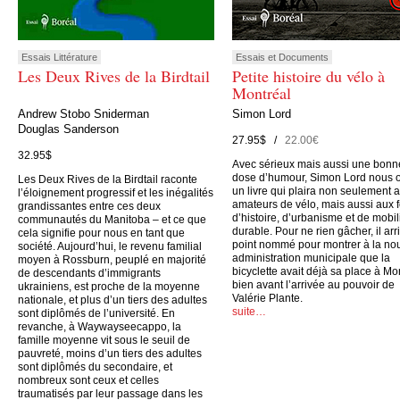
Essais Littérature
Essais et Documents
Les Deux Rives de la Birdtail
Petite histoire du vélo à
Montréal
Andrew Stobo Sniderman
Simon Lord
Douglas Sanderson
27.95$ /
22.00€
32.95$
Avec sérieux mais aussi une bonn
dose d’humour, Simon Lord nous o
Les Deux Rives de la Birdtail raconte
un livre qui plaira non seulement 
l’éloignement progressif et les inégalités
amateurs de vélo, mais aussi aux 
grandissantes entre ces deux
d’histoire, d’urbanisme et de mobil
communautés du Manitoba – et ce que
durable. Pour ne rien gâcher, il arr
cela signifie pour nous en tant que
point nommé pour montrer à la no
société. Aujourd’hui, le revenu familial
administration municipale que la
moyen à Rossburn, peuplé en majorité
bicyclette avait déjà sa place à Mo
de descendants d’immigrants
bien avant l’arrivée au pouvoir de
ukrainiens, est proche de la moyenne
Valérie Plante.
nationale, et plus d’un tiers des adultes
suite…
sont diplômés de l’université. En
revanche, à Waywayseecappo, la
famille moyenne vit sous le seuil de
pauvreté, moins d’un tiers des adultes
sont diplômés du secondaire, et
nombreux sont ceux et celles
traumatisés par leur passage dans les