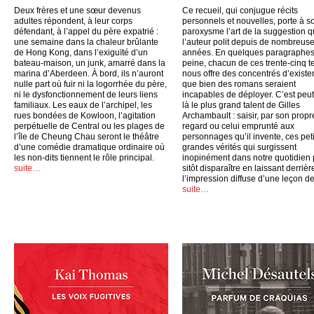
Deux frères et une sœur devenus
Ce recueil, qui conjugue récits
adultes répondent, à leur corps
personnels et nouvelles, porte à s
défendant, à l’appel du père expatrié :
paroxysme l’art de la suggestion 
une semaine dans la chaleur brûlante
l’auteur polit depuis de nombreus
de Hong Kong, dans l’exiguïté d’un
années. En quelques paragraphes
bateau-maison, un junk, amarré dans la
peine, chacun de ces trente-cinq t
marina d’Aberdeen. À bord, ils n’auront
nous offre des concentrés d’exist
nulle part où fuir ni la logorrhée du père,
que bien des romans seraient
ni le dysfonctionnement de leurs liens
incapables de déployer. C’est peut
familiaux. Les eaux de l’archipel, les
là le plus grand talent de Gilles
rues bondées de Kowloon, l’agitation
Archambault : saisir, par son propr
perpétuelle de Central ou les plages de
regard ou celui emprunté aux
l’île de Cheung Chau seront le théâtre
personnages qu’il invente, ces peti
d’une comédie dramatique ordinaire où
grandes vérités qui surgissent
les non-dits tiennent le rôle principal.
inopinément dans notre quotidien
suite…
sitôt disparaître en laissant derrièr
l’impression diffuse d’une leçon de
suite…