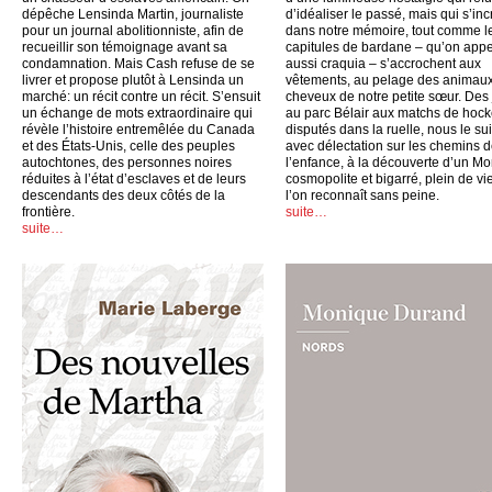
dépêche Lensinda Martin, journaliste
d’idéaliser le passé, mais qui s’inc
pour un journal abolitionniste, afin de
dans notre mémoire, tout comme l
recueillir son témoignage avant sa
capitules de bardane – qu’on appe
condamnation. Mais Cash refuse de se
aussi craquia – s’accrochent aux
livrer et propose plutôt à Lensinda un
vêtements, au pelage des animaux
marché: un récit contre un récit. S’ensuit
cheveux de notre petite sœur. Des
un échange de mots extraordinaire qui
au parc Bélair aux matchs de hoc
révèle l’histoire entremêlée du Canada
disputés dans la ruelle, nous le su
et des États-Unis, celle des peuples
avec délectation sur les chemins 
autochtones, des personnes noires
l’enfance, à la découverte d’un Mo
réduites à l’état d’esclaves et de leurs
cosmopolite et bigarré, plein de vi
descendants des deux côtés de la
l’on reconnaît sans peine.
frontière.
suite…
suite…