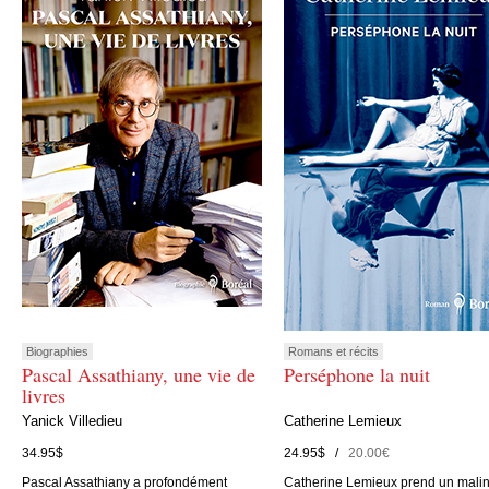
Biographies
Romans et récits
Pascal Assathiany, une vie de
Perséphone la nuit
livres
Yanick Villedieu
Catherine Lemieux
34.95$
24.95$ /
20.00€
Pascal Assathiany a profondément
Catherine Lemieux prend un mali