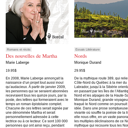
Romans et récits
Essais Littérature
Des nouvelles de Martha
Nords
Marie Laberge
Monique Durand
19.95$
29.95$
En 2008, Marie Laberge annonçait la
De la mythique route 389, qui relie
naissance d’un projet tout aussi inouï
Côte-Nord du Québec à la mer du
qu’audacieux. À partir de janvier 2009,
Labrador, jusqu’à la Sibérie orient
les personnes qui se seraient abonnées
en passant par les îles de l’Atlanti
recevraient tous les quinze jours, par la
Nord et les alpages de la Haute-S
poste, des lettres qui formeraient avec le
Monique Durand, grande voyageu
temps un roman épistolaire complet.
traqué le Nord comme on poursuit
Chacune de ces lettres serait signée par
idée. Dans une prose somptueus
une dénommée Martha et serait
vivante où souffle la poésie de la li
personnellement adressée à cette
elle nous offre, en un vaste panor
lectrice ou à ce lecteur. Ce sont 100 000
les multiples déclinaisons de ce N
personnes qui ont ainsi reçu, pendant
mythique qui recouvre tous les No