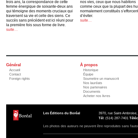
trois ans, la correspondance de cette
nos vies, ceux que nous habitons
femme énergique de soixante-deux ans
comme ceux que la plupart des h
qui témoigne des moments cruciaux qui
normalement constitués s’efforcen
traversent sa vie et celle des siens. Ce
d’éviter.
succès sans précédent est ici réuni pour
suite…
la première fois sous forme de livre.
suite…
Général
À propos
Accueil
Historique
Contact
Équipe
Foreign rights
Soumettre un manuscrit
Nos lauréats
Nos partenaires
Documents
Acheter nos livres
Les Éditions du Boréal
3970, rue Saint-Ambroise
Tél
: (514) 287-7401
Téléc
Les photos des auteurs ne peuvent être reproduites sans l'autor