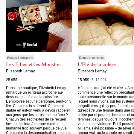
Essais Littérature
Romans et récits
Les Filles et les Monstres
L'Été de la colère
Elizabeth Lemay
Elizabeth Lemay
25.95$
15.95$ /
13.00€
Dans une boutique, Elizabeth Lemay
« Je crois que j’ai été violée. » Ain
remarque un écriteau accroché au-
commence une réflexion percutant
dessus de la tête de la caissière.
toute personnelle sur le monde da
L’employée est une personne, peut-on y
lequel nous vivons, sur les systèm
lire. Ces mots la sidèrent. Comment
inégalitaires qui s’y perpétuent, su
diable en est-on venu à devoir rappeler
qu’est être une femme dans une s
aux gens que les corps ont une âme ?
créée par et pour les hommes et o
Chacun des sept textes de ce recueil
femmes, depuis toujours, ricochen
invite le lecteur à retrouver cette
violence en violence. Est-il possibl
humanité trop souvent perdue de vue.
t-il jamais été possible – de rêver 
Car contre la déshumanisation, les mots
amour vrai, où le couple ne serait 