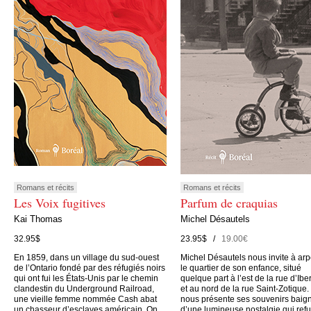
Romans et récits
Romans et récits
Les Voix fugitives
Parfum de craquias
Kai Thomas
Michel Désautels
32.95$
23.95$ /
19.00€
En 1859, dans un village du sud-ouest
Michel Désautels nous invite à arp
de l’Ontario fondé par des réfugiés noirs
le quartier de son enfance, situé
qui ont fui les États-Unis par le chemin
quelque part à l’est de la rue d’Iber
clandestin du Underground Railroad,
et au nord de la rue Saint-Zotique. 
une vieille femme nommée Cash abat
nous présente ses souvenirs baig
un chasseur d’esclaves américain. On
d’une lumineuse nostalgie qui ref