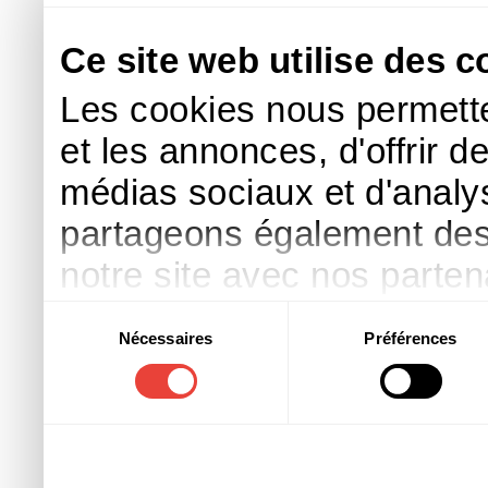
Ce site web utilise des c
Les cookies nous permette
et les annonces, d'offrir d
médias sociaux et d'analys
partageons également des i
notre site avec nos parte
publicité et d'analyse, qu
Sélection
Nécessaires
Préférences
du
d'autres informations que 
consentement
ont collectées lors de votre