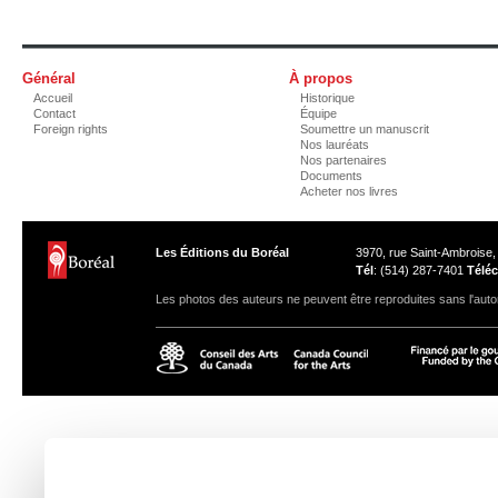
Général
À propos
Accueil
Historique
Contact
Équipe
Foreign rights
Soumettre un manuscrit
Nos lauréats
Nos partenaires
Documents
Acheter nos livres
Les Éditions du Boréal
3970, rue Saint-Ambroise
Tél
: (514) 287-7401
Téléc
Les photos des auteurs ne peuvent être reproduites sans l'autor