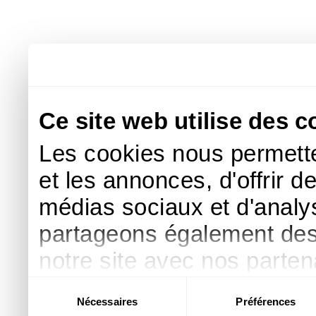
Ce site web utilise des c
Les cookies nous permette
et les annonces, d'offrir d
médias sociaux et d'analys
partageons également des i
notre site avec nos parte
publicité et d'analyse, qu
Sélection
Nécessaires
Préférences
du
d'autres informations que 