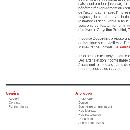
saisissent par leur justesse, qui
pénétrer très rapidement au cœur 
de l’accompagner avec l’impress
toujours, de chercher avec toute 
le monde et découvrir la sensue
yeux émerveillés. Un roman magni
d’orfèvre! » Chrystine Brouillet,
T
« Louise Desjardins propose une 
authentique sur la vieillesse, l'amo
Marie-France Bornais,
Le Journa
« On aime cette Evelyne, tout 
Desjardins et son incontestable t
à transmettre les états d'âme de s
Achard,
Journal du Bel Âge
Général
À propos
Accueil
Historique
Contact
Équipe
Foreign rights
Soumettre un manuscrit
Nos lauréats
Nos partenaires
Documents
Acheter nos livres