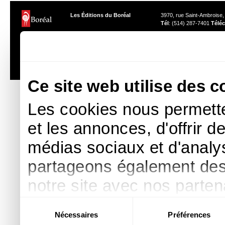
Les Éditions du Boréal
3970, rue Saint-Ambroise
Tél
: (514) 287-7401
Téléc
Les photos des auteurs ne peuvent être reproduites sans l'autor
Ce site web utilise des c
Les cookies nous permette
et les annonces, d'offrir d
médias sociaux et d'analys
partageons également des i
notre site avec nos parte
publicité et d'analyse, qu
Sélection
Nécessaires
Préférences
du
d'autres informations que 