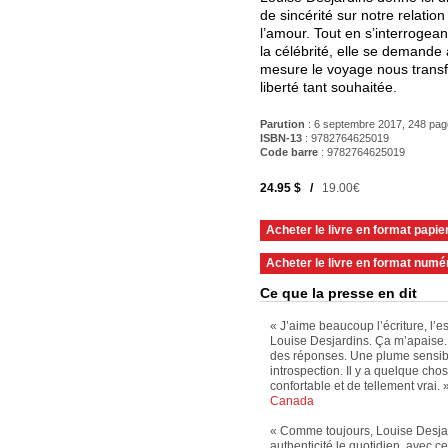
de sincérité sur notre relation 
l’amour. Tout en s’interroge
la célébrité, elle se demande
mesure le voyage nous transf
liberté tant souhaitée.
Parution
: 6 septembre 2017, 248 pa
ISBN-13
: 9782764625019
Code barre
:
9782764625019
24.95 $ /
19.00€
Acheter le livre en format papie
Acheter le livre en format numé
Ce que la presse en dit
« J’aime beaucoup l’écriture, l’esp
Louise Desjardins. Ça m’apaise.
des réponses. Une plume sensibl
introspection. Il y a quelque chos
confortable et de tellement vrai.
Canada
« Comme toujours, Louise Desjar
authenticité le quotidien, avec c