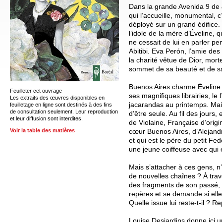
Dans la grande Avenida 9 de J
qui l’accueille, monumental, c
déployé sur un grand édifice. 
l’idole de la mère d’Éveline, qui
ne cessait de lui en parler p
Abitibi. Eva Perón, l’amie des 
la charité vêtue de Dior, mort
sommet de sa beauté et de sa
Buenos Aires charme Éveline 
Feuilleter cet ouvrage
ses magnifiques librairies, l
Les extraits des œuvres disponibles en
jacarandas au printemps. Mais 
feuilletage en ligne sont destinés à des fins
de consultation seulement. Leur reproduction
d’être seule. Au fil des jours, 
et leur diffusion sont interdites.
de Violaine, Française d’origi
cœur Buenos Aires, d’Alejandro
Voir la table des matières
et qui est le père du petit Fe
une jeune coiffeuse avec qui e
Mais s’attacher à ces gens, n
de nouvelles chaînes ? À trave
des fragments de son passé, 
repères et se demande si elle
Quelle issue lui reste-t-il ? R
Louise Desjardins donne ici u