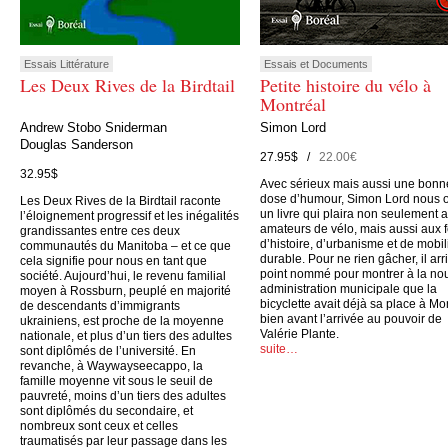
Essais Littérature
Essais et Documents
Les Deux Rives de la Birdtail
Petite histoire du vélo à
Montréal
Andrew Stobo Sniderman
Simon Lord
Douglas Sanderson
27.95$ /
22.00€
32.95$
Avec sérieux mais aussi une bonn
dose d’humour, Simon Lord nous o
Les Deux Rives de la Birdtail raconte
un livre qui plaira non seulement 
l’éloignement progressif et les inégalités
amateurs de vélo, mais aussi aux 
grandissantes entre ces deux
d’histoire, d’urbanisme et de mobil
communautés du Manitoba – et ce que
durable. Pour ne rien gâcher, il arr
cela signifie pour nous en tant que
point nommé pour montrer à la no
société. Aujourd’hui, le revenu familial
administration municipale que la
moyen à Rossburn, peuplé en majorité
bicyclette avait déjà sa place à Mo
de descendants d’immigrants
bien avant l’arrivée au pouvoir de
ukrainiens, est proche de la moyenne
Valérie Plante.
nationale, et plus d’un tiers des adultes
suite…
sont diplômés de l’université. En
revanche, à Waywayseecappo, la
famille moyenne vit sous le seuil de
pauvreté, moins d’un tiers des adultes
sont diplômés du secondaire, et
nombreux sont ceux et celles
traumatisés par leur passage dans les