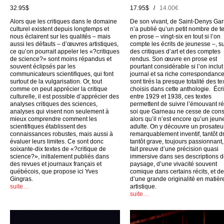
32.95$
17.95$ /
14.00€
Alors que les critiques dans le domaine
De son vivant, de Saint-Denys Ga
culturel existent depuis longtemps et
n’a publié qu’un petit nombre de t
nous éclairent sur les qualités – mais
en prose – vingt-six en tout si l’on
aussi les défauts – d’œuvres artistiques,
compte les écrits de jeunesse –, su
ce qu’on pourrait appeler les «?critiques
des critiques d’art et des comptes
de science?» sont moins répandus et
rendus. Son œuvre en prose est
souvent éclipsés par les
pourtant considérable si l’on inclu
communicateurs scientifiques, qui font
journal et sa riche correspondance
surtout de la vulgarisation. Or, tout
sont tirés la presque totalité des te
comme on peut apprécier la critique
choisis dans cette anthologie. Écri
culturelle, il est possible d’apprécier des
entre 1929 et 1938, ces textes
analyses critiques des sciences,
permettent de suivre l’émouvant ré
analyses qui visent non seulement à
soi que Garneau ne cesse de cons
mieux comprendre comment les
alors qu’il n’est encore qu’un jeun
scientifiques établissent des
adulte. On y découvre un prosateu
connaissances robustes, mais aussi à
remarquablement inventif, tantôt dr
évaluer leurs limites. Ce sont donc
tantôt grave, toujours passionnant,
soixante-dix textes de «?critique de
fait preuve d’une précision quasi
science?», initialement publiés dans
immersive dans ses descriptions 
des revues et journaux français et
paysage, d’une vivacité souvent
québécois, que propose ici Yves
comique dans certains récits, et d
Gingras.
d’une grande originalité en matièr
suite…
artistique.
suite…