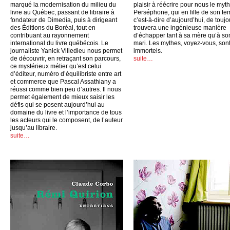
marqué la modernisation du milieu du
plaisir à réécrire pour nous le myt
livre au Québec, passant de libraire à
Perséphone, qui en fille de son te
fondateur de Dimedia, puis à dirigeant
c’est-à-dire d’aujourd’hui, de toujo
des Éditions du Boréal, tout en
trouvera une ingénieuse manière
contribuant au rayonnement
d’échapper tant à sa mère qu’à so
international du livre québécois. Le
mari. Les mythes, voyez-vous, son
journaliste Yanick Villedieu nous permet
immortels.
de découvrir, en retraçant son parcours,
suite…
ce mystérieux métier qu’est celui
d’éditeur, numéro d’équilibriste entre art
et commerce que Pascal Assathiany a
réussi comme bien peu d’autres. Il nous
permet également de mieux saisir les
défis qui se posent aujourd’hui au
domaine du livre et l’importance de tous
les acteurs qui le composent, de l’auteur
jusqu’au libraire.
suite…