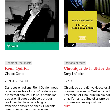
Essais et Documents
Romans et récits
Rémi Quirion
Chronique de la dérive d
Claude Corbo
Dany Laferrière
29.95$ /
24.00€
17.95$
Dans ces entretiens, Rémi Quirion nous
Chronique de la dérive douce est 
raconte tous les efforts qu’il a déployés
premier « roman du Québec » de 
à l’international pour faire la promotion
Laferrière, et il inaugure un dialog
des scientifiques québécois et pour
entre l’enfant du Sud et la terre du
réaffirmer la place de la langue
qui dure encore aujourd’hui.
française dans les sciences. Il raconte
suite…
surtout son combat incessant pour