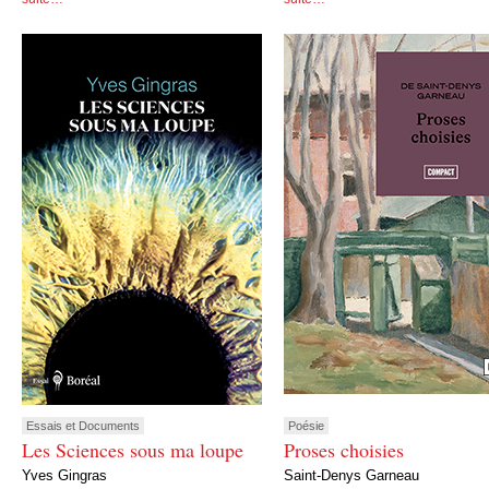
Essais et Documents
Poésie
Les Sciences sous ma loupe
Proses choisies
Yves Gingras
Saint-Denys Garneau