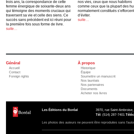
trois ans, la correspondance de cette
nos vies, ceux que nous habitons
femme énergique de soixante-deux ans
comme ceux que la plupart des h
qui témoigne des moments cruciaux qui
normalement constitués s’efforcen
traversent sa vie et celle des siens. Ce
d’éviter.
succès sans précédent est ici réuni pour
suite…
la première fois sous forme de livre.
suite…
Général
À propos
Accueil
Historique
Contact
Équipe
Foreign rights
Soumettre un manuscrit
Nos lauréats
Nos partenaires
Documents
Acheter nos livres
Les Éditions du Boréal
3970, rue Saint-Ambroise
Tél
: (514) 287-7401
Téléc
Les photos des auteurs ne peuvent être reproduites sans l'autor