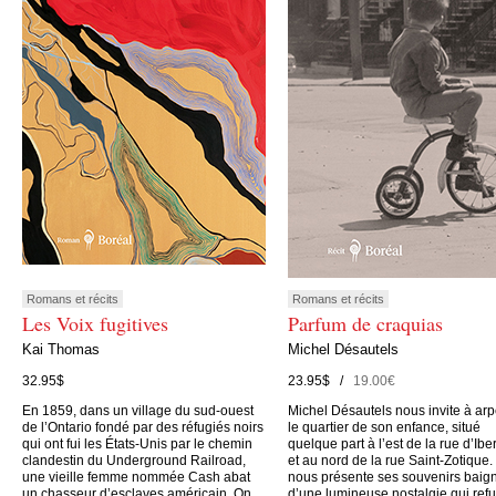
Romans et récits
Romans et récits
Les Voix fugitives
Parfum de craquias
Kai Thomas
Michel Désautels
32.95$
23.95$ /
19.00€
En 1859, dans un village du sud-ouest
Michel Désautels nous invite à arp
de l’Ontario fondé par des réfugiés noirs
le quartier de son enfance, situé
qui ont fui les États-Unis par le chemin
quelque part à l’est de la rue d’Iber
clandestin du Underground Railroad,
et au nord de la rue Saint-Zotique. 
une vieille femme nommée Cash abat
nous présente ses souvenirs baig
un chasseur d’esclaves américain. On
d’une lumineuse nostalgie qui ref