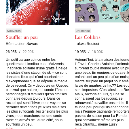
Nouvelles
Jeunesse
Souffler un peu
Les Colibris
Rémi-Julien Savard
Takwa Souissi
26.95$ /
22.00€
19.95$ /
16.00€
Un petit garage coincé entre les
Aujourd’hui, à la maison des jeun
quartiers de Limoilou et de Maizerets,
L’Envol, Charles-Antoine, l’animate
l’habitacle solitaire d’une gratte à neige,
surprend tout le monde avec un pr
les pistes d’une station de ski – ce sont
ambitieux. En équipes de quatre, l
dans des lieux qui n’ont pourtant rien
enfants ont un peu plus d’un mois
d’exceptionnel que se déploie la magie
mettre sur pied un projet pour amé
de ce recueil. On y découvre un Québec
la vie de quartier. Le hic?? Les éq
plus vrai que nature, qui sonde l’âme de
sont imposées. C’est ainsi que Ro
personnages si familiers qu’on croit les
Malik, Victoria et Luis, qui ne se
connaître depuis toujours. Dans ce
connaissent pas beaucoup, se
recueil qui sent l’hiver, nous voyons se
retrouvent à travailler ensemble. Il
dérouler devant nos yeux les malaises
faut de peu pour qu’ils abandonne
les plus suffocants, les tensions les plus
mais l’équipe gagnante remporter
vives, nous marchons sur une corde
passes de saison pour La Ronde.
raide et, arrivés de l’autre côté, nous
quoi convaincre même les plus
soufflons un peu.
récalcitrants… même Luis?!
suite…
suite…