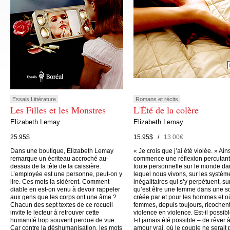
Essais Littérature
Romans et récits
Les Filles et les Monstres
L'Été de la colère
Elizabeth Lemay
Elizabeth Lemay
25.95$
15.95$ /
13.00€
Dans une boutique, Elizabeth Lemay
« Je crois que j’ai été violée. » Ain
remarque un écriteau accroché au-
commence une réflexion percutant
dessus de la tête de la caissière.
toute personnelle sur le monde da
L’employée est une personne, peut-on y
lequel nous vivons, sur les systèm
lire. Ces mots la sidèrent. Comment
inégalitaires qui s’y perpétuent, su
diable en est-on venu à devoir rappeler
qu’est être une femme dans une s
aux gens que les corps ont une âme ?
créée par et pour les hommes et o
Chacun des sept textes de ce recueil
femmes, depuis toujours, ricochen
invite le lecteur à retrouver cette
violence en violence. Est-il possibl
humanité trop souvent perdue de vue.
t-il jamais été possible – de rêver 
Car contre la déshumanisation, les mots
amour vrai, où le couple ne serait 