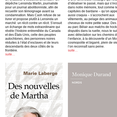
dépêche Lensinda Martin, journaliste
d’idéaliser le passé, mais qui s’inc
pour un journal abolitionniste, afin de
dans notre mémoire, tout comme l
recueillir son témoignage avant sa
capitules de bardane – qu’on appe
condamnation. Mais Cash refuse de se
aussi craquia – s’accrochent aux
livrer et propose plutôt à Lensinda un
vêtements, au pelage des animaux
marché: un récit contre un récit. S’ensuit
cheveux de notre petite sœur. Des
un échange de mots extraordinaire qui
au parc Bélair aux matchs de hoc
révèle l’histoire entremêlée du Canada
disputés dans la ruelle, nous le su
et des États-Unis, celle des peuples
avec délectation sur les chemins 
autochtones, des personnes noires
l’enfance, à la découverte d’un Mo
réduites à l’état d’esclaves et de leurs
cosmopolite et bigarré, plein de vi
descendants des deux côtés de la
l’on reconnaît sans peine.
frontière.
suite…
suite…