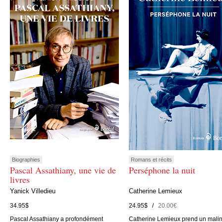
Biographies
Romans et récits
Pascal Assathiany, une vie de
Perséphone la nuit
livres
Yanick Villedieu
Catherine Lemieux
34.95$
24.95$ /
20.00€
Pascal Assathiany a profondément
Catherine Lemieux prend un mali