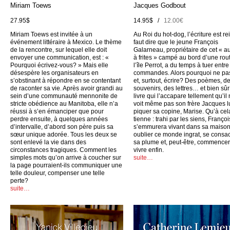
Miriam Toews
Jacques Godbout
27.95$
14.95$ /
12.00€
Miriam Toews est invitée à un
Au Roi du hot-dog, l’écriture est rei
événement littéraire à Mexico. Le thème
faut dire que le jeune François
de la rencontre, sur lequel elle doit
Galarneau, propriétaire de cet « a
envoyer une communication, est : «
à frites » campé au bord d’une rou
Pourquoi écrivez-vous? » Mais elle
l’île Perrot, a du temps à tuer entr
désespère les organisateurs en
commandes. Alors pourquoi ne pas
s’obstinant à répondre en se contentant
et, surtout, écrire? Des poèmes, d
de raconter sa vie. Après avoir grandi au
souvenirs, des lettres… et bien sûr
sein d’une communauté mennonite de
livre qui l’accapare tellement qu’il
stricte obédience au Manitoba, elle n’a
voit même pas son frère Jacques l
réussi à s’en émanciper que pour
piquer sa copine, Marise. Qu’à cel
perdre ensuite, à quelques années
tienne : trahi par les siens, Françoi
d’intervalle, d’abord son père puis sa
s’emmurera vivant dans sa maison
sœur unique adorée. Tous les deux se
oublier ce monde ingrat, se consac
sont enlevé la vie dans des
sa plume et, peut-être, commencer
circonstances tragiques. Comment les
vivre enfin.
simples mots qu’on arrive à coucher sur
suite…
la page pourraient-ils communiquer une
telle douleur, compenser une telle
perte?
suite…