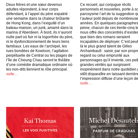
Deux frères et une sœur devenus
Ce recueil, qui conjugue récits
adultes répondent, à leur corps
personnels et nouvelles, porte à s
défendant, à l’appel du père expatrié :
paroxysme l’art de la suggestion 
une semaine dans la chaleur brûlante
l’auteur polit depuis de nombreus
de Hong Kong, dans l’exiguïté d’un
années. En quelques paragraphes
bateau-maison, un junk, amarré dans la
peine, chacun de ces trente-cinq t
marina d’Aberdeen. À bord, ils n’auront
nous offre des concentrés d’exist
nulle part où fuir ni la logorrhée du père,
que bien des romans seraient
ni le dysfonctionnement de leurs liens
incapables de déployer. C’est peut
familiaux. Les eaux de l’archipel, les
là le plus grand talent de Gilles
rues bondées de Kowloon, l’agitation
Archambault : saisir, par son propr
perpétuelle de Central ou les plages de
regard ou celui emprunté aux
l’île de Cheung Chau seront le théâtre
personnages qu’il invente, ces peti
d’une comédie dramatique ordinaire où
grandes vérités qui surgissent
les non-dits tiennent le rôle principal.
inopinément dans notre quotidien
suite…
sitôt disparaître en laissant derrièr
l’impression diffuse d’une leçon de
suite…