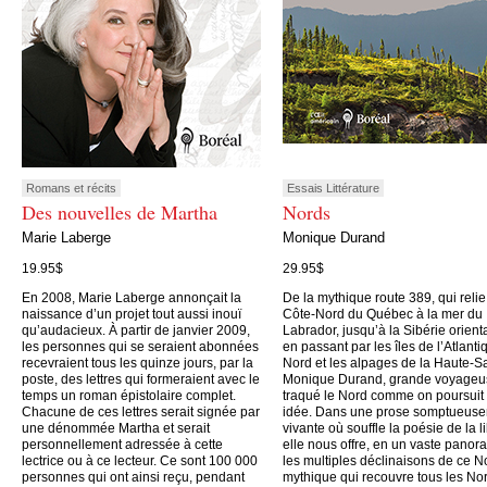
Romans et récits
Essais Littérature
Des nouvelles de Martha
Nords
Marie Laberge
Monique Durand
19.95$
29.95$
En 2008, Marie Laberge annonçait la
De la mythique route 389, qui relie
naissance d’un projet tout aussi inouï
Côte-Nord du Québec à la mer du
qu’audacieux. À partir de janvier 2009,
Labrador, jusqu’à la Sibérie orient
les personnes qui se seraient abonnées
en passant par les îles de l’Atlanti
recevraient tous les quinze jours, par la
Nord et les alpages de la Haute-S
poste, des lettres qui formeraient avec le
Monique Durand, grande voyageu
temps un roman épistolaire complet.
traqué le Nord comme on poursuit
Chacune de ces lettres serait signée par
idée. Dans une prose somptueus
une dénommée Martha et serait
vivante où souffle la poésie de la li
personnellement adressée à cette
elle nous offre, en un vaste panor
lectrice ou à ce lecteur. Ce sont 100 000
les multiples déclinaisons de ce N
personnes qui ont ainsi reçu, pendant
mythique qui recouvre tous les No