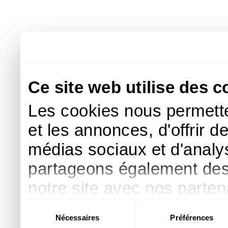
Ce site web utilise des c
Les cookies nous permette
et les annonces, d'offrir d
médias sociaux et d'analys
partageons également des i
notre site avec nos parte
publicité et d'analyse, qu
Sélection
Nécessaires
Préférences
du
d'autres informations que 