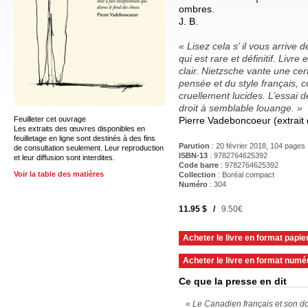
ombres.
J. B.
« Lisez cela s’ il vous arrive
qui est rare et définitif. Livre 
clair. Nietzsche vante une cert
pensée et du style français, c
cruellement lucides. L’essai d
droit à semblable louange. »
Feuilleter cet ouvrage
Pierre Vadeboncoeur (extrait 
Les extraits des œuvres disponibles en
feuilletage en ligne sont destinés à des fins
Parution
: 20 février 2018, 104 pages
de consultation seulement. Leur reproduction
ISBN-13
: 9782764625392
et leur diffusion sont interdites.
Code barre
:
9782764625392
Voir la table des matières
Collection
: Boréal compact
Numéro
: 304
11.95 $ /
9.50€
Acheter le livre en format papie
Acheter le livre en format numé
Ce que la presse en dit
«
Le Canadien français et son d