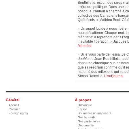
Bouthillette, est un des rares vr
littérature politique. Dans une l
poétique, l’auteur a cherché à 
collective des Canadiens françai
Québécois. » Mathieu Bock-Côt
« Un appel lucide à nous libérer d
nous ­désaliéner. Chaque mot de c
méditer et à reprendre dans l’ar
inévitable libération. » Jacques 
Montréal
« Si je vous parle de l’essai
Le C
double
de Jean Bouthillette, pub
dans une chronique sur les nouve
que sa réédition confirme qu’il es
majorité des réflexions qui se pu
Simon Rainville,
L'Aut'journal
Général
À propos
Accueil
Historique
Contact
Équipe
Foreign rights
Soumettre un manuscrit
Nos lauréats
Nos partenaires
Documents