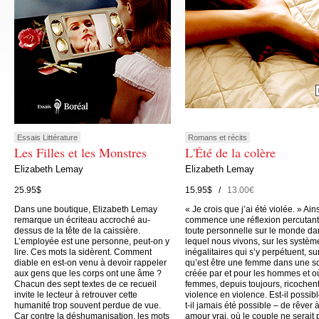
Essais Littérature
Romans et récits
Les Filles et les Monstres
L'Été de la colère
Elizabeth Lemay
Elizabeth Lemay
25.95$
15.95$ /
13.00€
Dans une boutique, Elizabeth Lemay
« Je crois que j’ai été violée. » Ain
remarque un écriteau accroché au-
commence une réflexion percutant
dessus de la tête de la caissière.
toute personnelle sur le monde da
L’employée est une personne, peut-on y
lequel nous vivons, sur les systèm
lire. Ces mots la sidèrent. Comment
inégalitaires qui s’y perpétuent, su
diable en est-on venu à devoir rappeler
qu’est être une femme dans une s
aux gens que les corps ont une âme ?
créée par et pour les hommes et o
Chacun des sept textes de ce recueil
femmes, depuis toujours, ricochen
invite le lecteur à retrouver cette
violence en violence. Est-il possibl
humanité trop souvent perdue de vue.
t-il jamais été possible – de rêver 
Car contre la déshumanisation, les mots
amour vrai, où le couple ne serait 