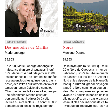
Romans et récits
Essais Littérature
Des nouvelles de Martha
Nords
Marie Laberge
Monique Durand
19.95$
29.95$
En 2008, Marie Laberge annonçait la
De la mythique route 389, qui relie
naissance d’un projet tout aussi inouï
Côte-Nord du Québec à la mer du
qu’audacieux. À partir de janvier 2009,
Labrador, jusqu’à la Sibérie orient
les personnes qui se seraient abonnées
en passant par les îles de l’Atlanti
recevraient tous les quinze jours, par la
Nord et les alpages de la Haute-S
poste, des lettres qui formeraient avec le
Monique Durand, grande voyageu
temps un roman épistolaire complet.
traqué le Nord comme on poursuit
Chacune de ces lettres serait signée par
idée. Dans une prose somptueus
une dénommée Martha et serait
vivante où souffle la poésie de la li
personnellement adressée à cette
elle nous offre, en un vaste panor
lectrice ou à ce lecteur. Ce sont 100 000
les multiples déclinaisons de ce N
personnes qui ont ainsi reçu, pendant
mythique qui recouvre tous les No