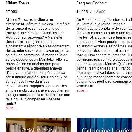
Miriam Toews
Jacques Godbout
27.95$
14.95$ /
12.00€
Miriam Toews est invitée à un
Au Roi du hot-dog, l’écriture est rei
événement littéraire à Mexico. Le thème
faut dire que le jeune François
de la rencontre, sur lequel elle doit
Galarneau, propriétaire de cet « a
envoyer une communication, est : «
à frites » campé au bord d’une rou
Pourquoi écrivez-vous? » Mais elle
l’île Perrot, a du temps à tuer entr
désespère les organisateurs en
commandes. Alors pourquoi ne pas
s’obstinant à répondre en se contentant
et, surtout, écrire? Des poèmes, d
de raconter sa vie. Après avoir grandi au
souvenirs, des lettres… et bien sûr
sein d’une communauté mennonite de
livre qui l’accapare tellement qu’il
stricte obédience au Manitoba, elle n’a
voit même pas son frère Jacques l
réussi à s’en émanciper que pour
piquer sa copine, Marise. Qu’à cel
perdre ensuite, à quelques années
tienne : trahi par les siens, Françoi
d’intervalle, d’abord son père puis sa
s’emmurera vivant dans sa maison
sœur unique adorée. Tous les deux se
oublier ce monde ingrat, se consac
sont enlevé la vie dans des
sa plume et, peut-être, commencer
circonstances tragiques. Comment les
vivre enfin.
simples mots qu’on arrive à coucher sur
suite…
la page pourraient-ils communiquer une
telle douleur, compenser une telle
perte?
suite…