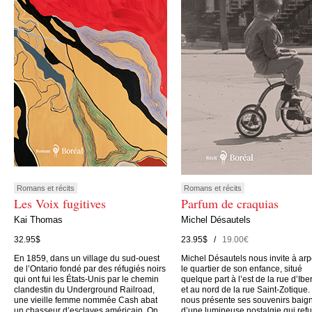
Romans et récits
Romans et récits
Les Voix fugitives
Parfum de craquias
Kai Thomas
Michel Désautels
32.95$
23.95$ /
19.00€
En 1859, dans un village du sud-ouest
Michel Désautels nous invite à arp
de l’Ontario fondé par des réfugiés noirs
le quartier de son enfance, situé
qui ont fui les États-Unis par le chemin
quelque part à l’est de la rue d’Iber
clandestin du Underground Railroad,
et au nord de la rue Saint-Zotique. 
une vieille femme nommée Cash abat
nous présente ses souvenirs baig
un chasseur d’esclaves américain. On
d’une lumineuse nostalgie qui ref