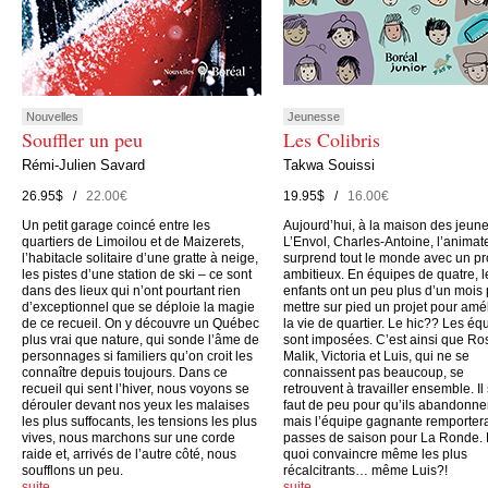
Nouvelles
Jeunesse
Souffler un peu
Les Colibris
Rémi-Julien Savard
Takwa Souissi
26.95$ /
22.00€
19.95$ /
16.00€
Un petit garage coincé entre les
Aujourd’hui, à la maison des jeun
quartiers de Limoilou et de Maizerets,
L’Envol, Charles-Antoine, l’animate
l’habitacle solitaire d’une gratte à neige,
surprend tout le monde avec un pr
les pistes d’une station de ski – ce sont
ambitieux. En équipes de quatre, l
dans des lieux qui n’ont pourtant rien
enfants ont un peu plus d’un mois
d’exceptionnel que se déploie la magie
mettre sur pied un projet pour amé
de ce recueil. On y découvre un Québec
la vie de quartier. Le hic?? Les éq
plus vrai que nature, qui sonde l’âme de
sont imposées. C’est ainsi que Ro
personnages si familiers qu’on croit les
Malik, Victoria et Luis, qui ne se
connaître depuis toujours. Dans ce
connaissent pas beaucoup, se
recueil qui sent l’hiver, nous voyons se
retrouvent à travailler ensemble. Il
dérouler devant nos yeux les malaises
faut de peu pour qu’ils abandonne
les plus suffocants, les tensions les plus
mais l’équipe gagnante remporter
vives, nous marchons sur une corde
passes de saison pour La Ronde.
raide et, arrivés de l’autre côté, nous
quoi convaincre même les plus
soufflons un peu.
récalcitrants… même Luis?!
suite…
suite…