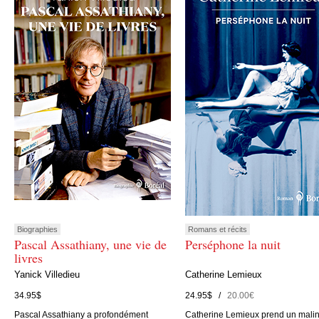
Biographies
Romans et récits
Pascal Assathiany, une vie de
Perséphone la nuit
livres
Yanick Villedieu
Catherine Lemieux
34.95$
24.95$ /
20.00€
Pascal Assathiany a profondément
Catherine Lemieux prend un mali