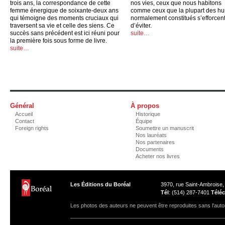
trois ans, la correspondance de cette
nos vies, ceux que nous habitons
femme énergique de soixante-deux ans
comme ceux que la plupart des h
qui témoigne des moments cruciaux qui
normalement constitués s’efforcen
traversent sa vie et celle des siens. Ce
d’éviter.
succès sans précédent est ici réuni pour
suite…
la première fois sous forme de livre.
suite…
Général
À propos
Accueil
Historique
Contact
Équipe
Foreign rights
Soumettre un manuscrit
Nos lauréats
Nos partenaires
Documents
Acheter nos livres
Les Éditions du Boréal
3970, rue Saint-Ambroise
Tél
: (514) 287-7401
Téléc
Les photos des auteurs ne peuvent être reproduites sans l'autor