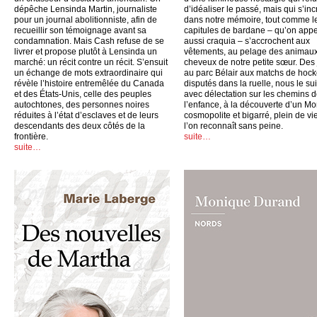
dépêche Lensinda Martin, journaliste
d’idéaliser le passé, mais qui s’inc
pour un journal abolitionniste, afin de
dans notre mémoire, tout comme l
recueillir son témoignage avant sa
capitules de bardane – qu’on appe
condamnation. Mais Cash refuse de se
aussi craquia – s’accrochent aux
livrer et propose plutôt à Lensinda un
vêtements, au pelage des animaux
marché: un récit contre un récit. S’ensuit
cheveux de notre petite sœur. Des
un échange de mots extraordinaire qui
au parc Bélair aux matchs de hoc
révèle l’histoire entremêlée du Canada
disputés dans la ruelle, nous le su
et des États-Unis, celle des peuples
avec délectation sur les chemins 
autochtones, des personnes noires
l’enfance, à la découverte d’un Mo
réduites à l’état d’esclaves et de leurs
cosmopolite et bigarré, plein de vi
descendants des deux côtés de la
l’on reconnaît sans peine.
frontière.
suite…
suite…