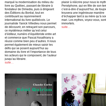
marqué la modernisation du milieu du
plaisir à réécrire pour nous le myt
livre au Québec, passant de libraire à
Perséphone, qui en fille de son te
fondateur de Dimedia, puis à dirigeant
c’est-à-dire d’aujourd’hui, de toujo
des Éditions du Boréal, tout en
trouvera une ingénieuse manière
contribuant au rayonnement
d’échapper tant à sa mère qu’à so
international du livre québécois. Le
mari. Les mythes, voyez-vous, son
journaliste Yanick Villedieu nous permet
immortels.
de découvrir, en retraçant son parcours,
suite…
ce mystérieux métier qu’est celui
d’éditeur, numéro d’équilibriste entre art
et commerce que Pascal Assathiany a
réussi comme bien peu d’autres. Il nous
permet également de mieux saisir les
défis qui se posent aujourd’hui au
domaine du livre et l’importance de tous
les acteurs qui le composent, de l’auteur
jusqu’au libraire.
suite…