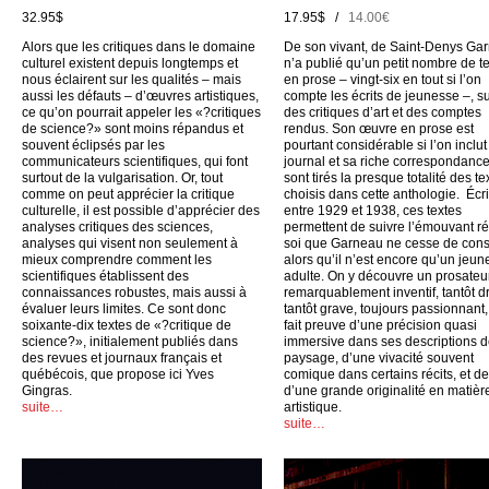
32.95$
17.95$ /
14.00€
Alors que les critiques dans le domaine
De son vivant, de Saint-Denys Ga
culturel existent depuis longtemps et
n’a publié qu’un petit nombre de t
nous éclairent sur les qualités – mais
en prose – vingt-six en tout si l’on
aussi les défauts – d’œuvres artistiques,
compte les écrits de jeunesse –, su
ce qu’on pourrait appeler les «?critiques
des critiques d’art et des comptes
de science?» sont moins répandus et
rendus. Son œuvre en prose est
souvent éclipsés par les
pourtant considérable si l’on inclu
communicateurs scientifiques, qui font
journal et sa riche correspondance
surtout de la vulgarisation. Or, tout
sont tirés la presque totalité des te
comme on peut apprécier la critique
choisis dans cette anthologie. Écri
culturelle, il est possible d’apprécier des
entre 1929 et 1938, ces textes
analyses critiques des sciences,
permettent de suivre l’émouvant ré
analyses qui visent non seulement à
soi que Garneau ne cesse de cons
mieux comprendre comment les
alors qu’il n’est encore qu’un jeun
scientifiques établissent des
adulte. On y découvre un prosateu
connaissances robustes, mais aussi à
remarquablement inventif, tantôt dr
évaluer leurs limites. Ce sont donc
tantôt grave, toujours passionnant,
soixante-dix textes de «?critique de
fait preuve d’une précision quasi
science?», initialement publiés dans
immersive dans ses descriptions 
des revues et journaux français et
paysage, d’une vivacité souvent
québécois, que propose ici Yves
comique dans certains récits, et d
Gingras.
d’une grande originalité en matièr
suite…
artistique.
suite…