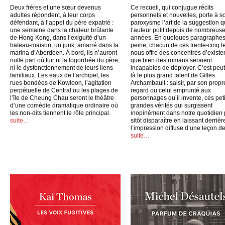
Deux frères et une sœur devenus
Ce recueil, qui conjugue récits
adultes répondent, à leur corps
personnels et nouvelles, porte à s
défendant, à l’appel du père expatrié :
paroxysme l’art de la suggestion 
une semaine dans la chaleur brûlante
l’auteur polit depuis de nombreus
de Hong Kong, dans l’exiguïté d’un
années. En quelques paragraphes
bateau-maison, un junk, amarré dans la
peine, chacun de ces trente-cinq t
marina d’Aberdeen. À bord, ils n’auront
nous offre des concentrés d’exist
nulle part où fuir ni la logorrhée du père,
que bien des romans seraient
ni le dysfonctionnement de leurs liens
incapables de déployer. C’est peut
familiaux. Les eaux de l’archipel, les
là le plus grand talent de Gilles
rues bondées de Kowloon, l’agitation
Archambault : saisir, par son propr
perpétuelle de Central ou les plages de
regard ou celui emprunté aux
l’île de Cheung Chau seront le théâtre
personnages qu’il invente, ces peti
d’une comédie dramatique ordinaire où
grandes vérités qui surgissent
les non-dits tiennent le rôle principal.
inopinément dans notre quotidien
suite…
sitôt disparaître en laissant derrièr
l’impression diffuse d’une leçon de
suite…