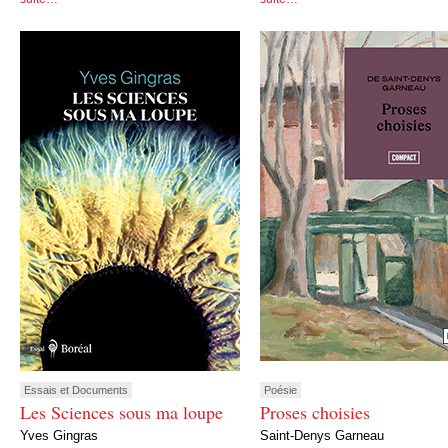
Essais et Documents
Poésie
Les Sciences sous ma loupe
Proses choisies
Yves Gingras
Saint-Denys Garneau