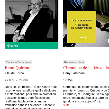
Essais et Documents
Romans et récits
Rémi Quirion
Chronique de la dérive d
Claude Corbo
Dany Laferrière
29.95$ /
24.00€
17.95$
Dans ces entretiens, Rémi Quirion nous
Chronique de la dérive douce est 
raconte tous les efforts qu’il a déployés
premier « roman du Québec » de 
à l’international pour faire la promotion
Laferrière, et il inaugure un dialog
des scientifiques québécois et pour
entre l’enfant du Sud et la terre du
réaffirmer la place de la langue
qui dure encore aujourd’hui.
française dans les sciences. Il raconte
suite…
surtout son combat incessant pour