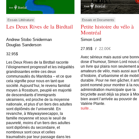
Essais Littérature
Essais et Documents
Les Deux Rives de la Birdtail
Petite histoire du vélo à
Montréal
Andrew Stobo Sniderman
Simon Lord
Douglas Sanderson
27.95$ /
22.00€
32.95$
Avec sérieux mais aussi une bonn
dose d’humour, Simon Lord nous o
Les Deux Rives de la Birdtail raconte
un livre qui plaira non seulement 
l’éloignement progressif et les inégalités
amateurs de vélo, mais aussi aux 
grandissantes entre ces deux
d’histoire, d’urbanisme et de mobil
communautés du Manitoba – et ce que
durable. Pour ne rien gâcher, il arr
cela signifie pour nous en tant que
point nommé pour montrer à la no
société. Aujourd’hui, le revenu familial
administration municipale que la
moyen à Rossburn, peuplé en majorité
bicyclette avait déjà sa place à Mo
de descendants d’immigrants
bien avant l’arrivée au pouvoir de
ukrainiens, est proche de la moyenne
Valérie Plante.
nationale, et plus d’un tiers des adultes
suite…
sont diplômés de l’université. En
revanche, à Waywayseecappo, la
famille moyenne vit sous le seuil de
pauvreté, moins d’un tiers des adultes
sont diplômés du secondaire, et
nombreux sont ceux et celles
traumatisés par leur passage dans les