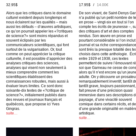
32.95$
17.95$ /
14.00€
Alors que les critiques dans le domaine
De son vivant, de Saint-Denys Ga
culturel existent depuis longtemps et
n’a publié qu’un petit nombre de t
nous éclairent sur les qualités – mais
en prose – vingt-six en tout si l’on
aussi les défauts – d’œuvres artistiques,
compte les écrits de jeunesse –, su
ce qu’on pourrait appeler les «?critiques
des critiques d’art et des comptes
de science?» sont moins répandus et
rendus. Son œuvre en prose est
souvent éclipsés par les
pourtant considérable si l’on inclu
communicateurs scientifiques, qui font
journal et sa riche correspondance
surtout de la vulgarisation. Or, tout
sont tirés la presque totalité des te
comme on peut apprécier la critique
choisis dans cette anthologie. Écri
culturelle, il est possible d’apprécier des
entre 1929 et 1938, ces textes
analyses critiques des sciences,
permettent de suivre l’émouvant ré
analyses qui visent non seulement à
soi que Garneau ne cesse de cons
mieux comprendre comment les
alors qu’il n’est encore qu’un jeun
scientifiques établissent des
adulte. On y découvre un prosateu
connaissances robustes, mais aussi à
remarquablement inventif, tantôt dr
évaluer leurs limites. Ce sont donc
tantôt grave, toujours passionnant,
soixante-dix textes de «?critique de
fait preuve d’une précision quasi
science?», initialement publiés dans
immersive dans ses descriptions 
des revues et journaux français et
paysage, d’une vivacité souvent
québécois, que propose ici Yves
comique dans certains récits, et d
Gingras.
d’une grande originalité en matièr
suite…
artistique.
suite…