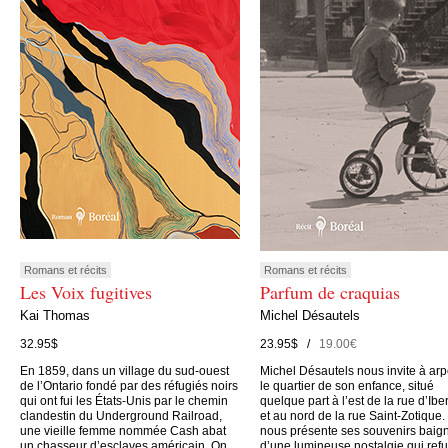
Romans et récits
Romans et récits
Les Voix fugitives
Parfum de craquias
Kai Thomas
Michel Désautels
32.95$
23.95$ /
19.00€
En 1859, dans un village du sud-ouest
Michel Désautels nous invite à arp
de l’Ontario fondé par des réfugiés noirs
le quartier de son enfance, situé
qui ont fui les États-Unis par le chemin
quelque part à l’est de la rue d’Iber
clandestin du Underground Railroad,
et au nord de la rue Saint-Zotique. 
une vieille femme nommée Cash abat
nous présente ses souvenirs baig
un chasseur d’esclaves américain. On
d’une lumineuse nostalgie qui ref