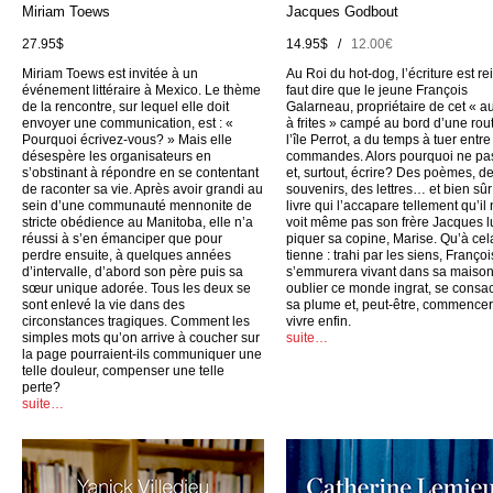
Miriam Toews
Jacques Godbout
27.95$
14.95$ /
12.00€
Miriam Toews est invitée à un
Au Roi du hot-dog, l’écriture est rei
événement littéraire à Mexico. Le thème
faut dire que le jeune François
de la rencontre, sur lequel elle doit
Galarneau, propriétaire de cet « a
envoyer une communication, est : «
à frites » campé au bord d’une rou
Pourquoi écrivez-vous? » Mais elle
l’île Perrot, a du temps à tuer entr
désespère les organisateurs en
commandes. Alors pourquoi ne pas
s’obstinant à répondre en se contentant
et, surtout, écrire? Des poèmes, d
de raconter sa vie. Après avoir grandi au
souvenirs, des lettres… et bien sûr
sein d’une communauté mennonite de
livre qui l’accapare tellement qu’il
stricte obédience au Manitoba, elle n’a
voit même pas son frère Jacques l
réussi à s’en émanciper que pour
piquer sa copine, Marise. Qu’à cel
perdre ensuite, à quelques années
tienne : trahi par les siens, Françoi
d’intervalle, d’abord son père puis sa
s’emmurera vivant dans sa maison
sœur unique adorée. Tous les deux se
oublier ce monde ingrat, se consac
sont enlevé la vie dans des
sa plume et, peut-être, commencer
circonstances tragiques. Comment les
vivre enfin.
simples mots qu’on arrive à coucher sur
suite…
la page pourraient-ils communiquer une
telle douleur, compenser une telle
perte?
suite…