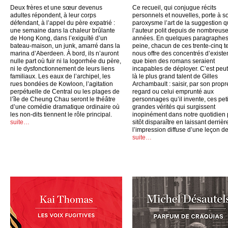
Deux frères et une sœur devenus
Ce recueil, qui conjugue récits
adultes répondent, à leur corps
personnels et nouvelles, porte à s
défendant, à l’appel du père expatrié :
paroxysme l’art de la suggestion 
une semaine dans la chaleur brûlante
l’auteur polit depuis de nombreus
de Hong Kong, dans l’exiguïté d’un
années. En quelques paragraphes
bateau-maison, un junk, amarré dans la
peine, chacun de ces trente-cinq t
marina d’Aberdeen. À bord, ils n’auront
nous offre des concentrés d’exist
nulle part où fuir ni la logorrhée du père,
que bien des romans seraient
ni le dysfonctionnement de leurs liens
incapables de déployer. C’est peut
familiaux. Les eaux de l’archipel, les
là le plus grand talent de Gilles
rues bondées de Kowloon, l’agitation
Archambault : saisir, par son propr
perpétuelle de Central ou les plages de
regard ou celui emprunté aux
l’île de Cheung Chau seront le théâtre
personnages qu’il invente, ces peti
d’une comédie dramatique ordinaire où
grandes vérités qui surgissent
les non-dits tiennent le rôle principal.
inopinément dans notre quotidien
suite…
sitôt disparaître en laissant derrièr
l’impression diffuse d’une leçon de
suite…