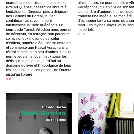
marqué la modernisation du milieu du
plaisir à réécrire pour nous le myt
livre au Québec, passant de libraire à
Perséphone, qui en fille de son te
fondateur de Dimedia, puis à dirigeant
c’est-à-dire d’aujourd’hui, de toujo
des Éditions du Boréal, tout en
trouvera une ingénieuse manière
contribuant au rayonnement
d’échapper tant à sa mère qu’à so
international du livre québécois. Le
mari. Les mythes, voyez-vous, son
journaliste Yanick Villedieu nous permet
immortels.
de découvrir, en retraçant son parcours,
suite…
ce mystérieux métier qu’est celui
d’éditeur, numéro d’équilibriste entre art
et commerce que Pascal Assathiany a
réussi comme bien peu d’autres. Il nous
permet également de mieux saisir les
défis qui se posent aujourd’hui au
domaine du livre et l’importance de tous
les acteurs qui le composent, de l’auteur
jusqu’au libraire.
suite…