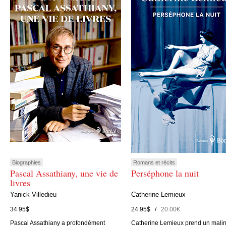
Biographies
Romans et récits
Pascal Assathiany, une vie de
Perséphone la nuit
livres
Yanick Villedieu
Catherine Lemieux
34.95$
24.95$ /
20.00€
Pascal Assathiany a profondément
Catherine Lemieux prend un mali