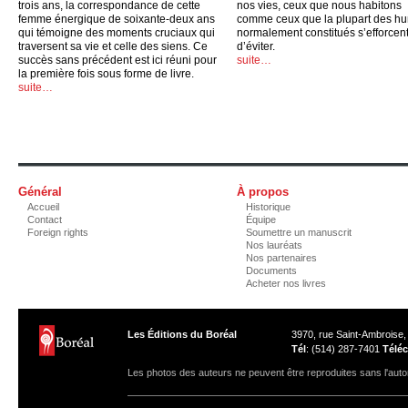
trois ans, la correspondance de cette
nos vies, ceux que nous habitons
femme énergique de soixante-deux ans
comme ceux que la plupart des h
qui témoigne des moments cruciaux qui
normalement constitués s’efforcen
traversent sa vie et celle des siens. Ce
d’éviter.
succès sans précédent est ici réuni pour
suite…
la première fois sous forme de livre.
suite…
Général
À propos
Accueil
Historique
Contact
Équipe
Foreign rights
Soumettre un manuscrit
Nos lauréats
Nos partenaires
Documents
Acheter nos livres
Les Éditions du Boréal
3970, rue Saint-Ambroise
Tél
: (514) 287-7401
Téléc
Les photos des auteurs ne peuvent être reproduites sans l'autor