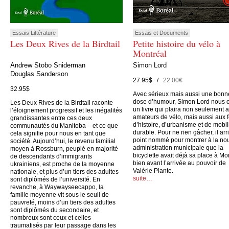
Essais Littérature
Essais et Documents
Les Deux Rives de la Birdtail
Petite histoire du vélo à
Montréal
Andrew Stobo Sniderman
Simon Lord
Douglas Sanderson
27.95$ /
22.00€
32.95$
Avec sérieux mais aussi une bonn
dose d’humour, Simon Lord nous o
Les Deux Rives de la Birdtail raconte
un livre qui plaira non seulement 
l’éloignement progressif et les inégalités
amateurs de vélo, mais aussi aux 
grandissantes entre ces deux
d’histoire, d’urbanisme et de mobil
communautés du Manitoba – et ce que
durable. Pour ne rien gâcher, il arr
cela signifie pour nous en tant que
point nommé pour montrer à la no
société. Aujourd’hui, le revenu familial
administration municipale que la
moyen à Rossburn, peuplé en majorité
bicyclette avait déjà sa place à Mo
de descendants d’immigrants
bien avant l’arrivée au pouvoir de
ukrainiens, est proche de la moyenne
Valérie Plante.
nationale, et plus d’un tiers des adultes
suite…
sont diplômés de l’université. En
revanche, à Waywayseecappo, la
famille moyenne vit sous le seuil de
pauvreté, moins d’un tiers des adultes
sont diplômés du secondaire, et
nombreux sont ceux et celles
traumatisés par leur passage dans les