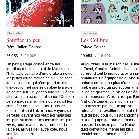
Nouvelles
Jeunesse
Souffler un peu
Les Colibris
Rémi-Julien Savard
Takwa Souissi
26.95$ /
22.00€
19.95$ /
16.00€
Un petit garage coincé entre les
Aujourd’hui, à la maison des jeun
quartiers de Limoilou et de Maizerets,
L’Envol, Charles-Antoine, l’animate
l’habitacle solitaire d’une gratte à neige,
surprend tout le monde avec un pr
les pistes d’une station de ski – ce sont
ambitieux. En équipes de quatre, l
dans des lieux qui n’ont pourtant rien
enfants ont un peu plus d’un mois
d’exceptionnel que se déploie la magie
mettre sur pied un projet pour amé
de ce recueil. On y découvre un Québec
la vie de quartier. Le hic?? Les éq
plus vrai que nature, qui sonde l’âme de
sont imposées. C’est ainsi que Ro
personnages si familiers qu’on croit les
Malik, Victoria et Luis, qui ne se
connaître depuis toujours. Dans ce
connaissent pas beaucoup, se
recueil qui sent l’hiver, nous voyons se
retrouvent à travailler ensemble. Il
dérouler devant nos yeux les malaises
faut de peu pour qu’ils abandonne
les plus suffocants, les tensions les plus
mais l’équipe gagnante remporter
vives, nous marchons sur une corde
passes de saison pour La Ronde.
raide et, arrivés de l’autre côté, nous
quoi convaincre même les plus
soufflons un peu.
récalcitrants… même Luis?!
suite…
suite…