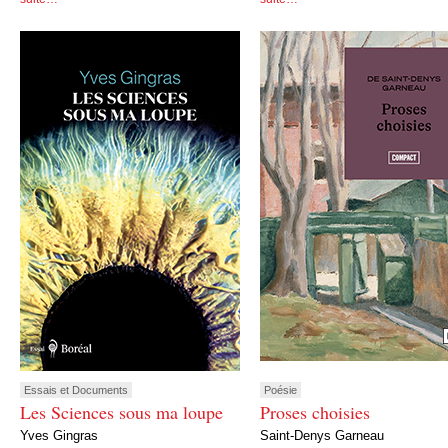
Essais et Documents
Poésie
Les Sciences sous ma loupe
Proses choisies
Yves Gingras
Saint-Denys Garneau