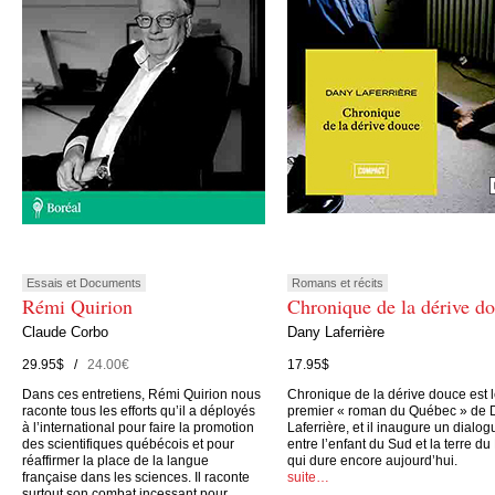
Essais et Documents
Romans et récits
Rémi Quirion
Chronique de la dérive d
Claude Corbo
Dany Laferrière
29.95$ /
24.00€
17.95$
Dans ces entretiens, Rémi Quirion nous
Chronique de la dérive douce est 
raconte tous les efforts qu’il a déployés
premier « roman du Québec » de 
à l’international pour faire la promotion
Laferrière, et il inaugure un dialog
des scientifiques québécois et pour
entre l’enfant du Sud et la terre du
réaffirmer la place de la langue
qui dure encore aujourd’hui.
française dans les sciences. Il raconte
suite…
surtout son combat incessant pour