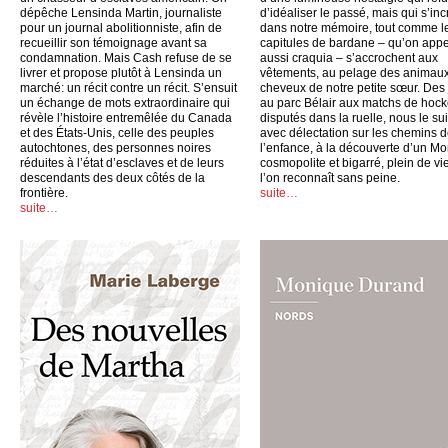
dépêche Lensinda Martin, journaliste
d’idéaliser le passé, mais qui s’inc
pour un journal abolitionniste, afin de
dans notre mémoire, tout comme l
recueillir son témoignage avant sa
capitules de bardane – qu’on appe
condamnation. Mais Cash refuse de se
aussi craquia – s’accrochent aux
livrer et propose plutôt à Lensinda un
vêtements, au pelage des animaux
marché: un récit contre un récit. S’ensuit
cheveux de notre petite sœur. Des
un échange de mots extraordinaire qui
au parc Bélair aux matchs de hoc
révèle l’histoire entremêlée du Canada
disputés dans la ruelle, nous le su
et des États-Unis, celle des peuples
avec délectation sur les chemins 
autochtones, des personnes noires
l’enfance, à la découverte d’un Mo
réduites à l’état d’esclaves et de leurs
cosmopolite et bigarré, plein de vi
descendants des deux côtés de la
l’on reconnaît sans peine.
frontière.
suite…
suite…