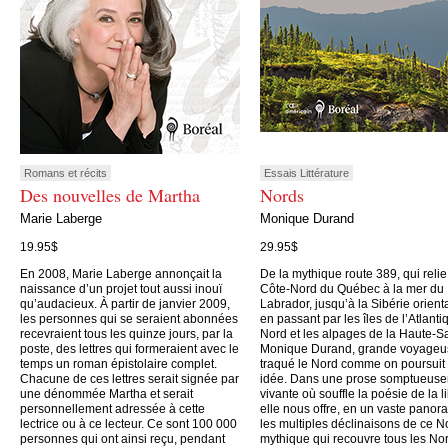
Romans et récits
Essais Littérature
Des nouvelles de Martha
Nords
Marie Laberge
Monique Durand
19.95$
29.95$
En 2008, Marie Laberge annonçait la
De la mythique route 389, qui relie
naissance d’un projet tout aussi inouï
Côte-Nord du Québec à la mer du
qu’audacieux. À partir de janvier 2009,
Labrador, jusqu’à la Sibérie orient
les personnes qui se seraient abonnées
en passant par les îles de l’Atlanti
recevraient tous les quinze jours, par la
Nord et les alpages de la Haute-S
poste, des lettres qui formeraient avec le
Monique Durand, grande voyageu
temps un roman épistolaire complet.
traqué le Nord comme on poursuit
Chacune de ces lettres serait signée par
idée. Dans une prose somptueus
une dénommée Martha et serait
vivante où souffle la poésie de la li
personnellement adressée à cette
elle nous offre, en un vaste panor
lectrice ou à ce lecteur. Ce sont 100 000
les multiples déclinaisons de ce N
personnes qui ont ainsi reçu, pendant
mythique qui recouvre tous les No