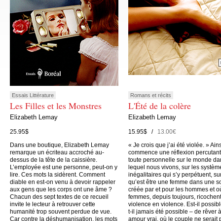
Essais Littérature
Romans et récits
Les Filles et les Monstres
L'Été de la colère
Elizabeth Lemay
Elizabeth Lemay
25.95$
15.95$ /
13.00€
Dans une boutique, Elizabeth Lemay
« Je crois que j’ai été violée. » Ain
remarque un écriteau accroché au-
commence une réflexion percutant
dessus de la tête de la caissière.
toute personnelle sur le monde da
L’employée est une personne, peut-on y
lequel nous vivons, sur les systèm
lire. Ces mots la sidèrent. Comment
inégalitaires qui s’y perpétuent, su
diable en est-on venu à devoir rappeler
qu’est être une femme dans une s
aux gens que les corps ont une âme ?
créée par et pour les hommes et o
Chacun des sept textes de ce recueil
femmes, depuis toujours, ricochen
invite le lecteur à retrouver cette
violence en violence. Est-il possibl
humanité trop souvent perdue de vue.
t-il jamais été possible – de rêver 
Car contre la déshumanisation, les mots
amour vrai, où le couple ne serait 