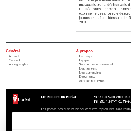
l'engrenage aordide dans lequel 
protagonistes. La déshumanisati
illustrée, sans jugement et sans
exprimer le désarroi et le désœ
jeunes en quête d'idéaux. » La Re
2016
Général
À propos
Accueil
Historique
Contact
Équipe
Foreign rights
Soumettre un manuscrit
Nos lauréats
Nos partenaires
Documents
Acheter nos livres
Les Éditions du Boréal
3970, rue Saint-Ambroise
Tél
: (514) 287-7401
Téléc
Les photos des auteurs ne peuvent être reproduites sans l'autor