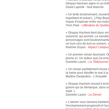
Ghayas Hachem signe ici un brill
David Laporte -
Nuit blanche
« Un texte bouleversant, souvent 
inquiétant et actuel [...]
Play Boys
risque d’exploser entre vos main
Yvon Paré -
Littérature du Québ
« Ghayas Hachem tient dans son 
surprend, qui promet. La narrati
personnages sont bouleversants. 
un huis-clos de tout un univers. 
Noémie Doyon -
Impact Campus
« Un premier roman fascinant. 
plume ici. Un auteur que j'ai envi
Danielle Laurin -
Le Téléjournal
« Un roman parfaitement réussi 
la haine pour étouffer le mal à la
Martine Desjardins -
L'Actualité
« Ghayas Hachem réussit à écrire
guerre qui se démarque, dans un 
sujet. »
Danielle Laurin -
Le Devoir
« L’œuvre vous laissera haletant, 
l'enchainement progressif et l'ac