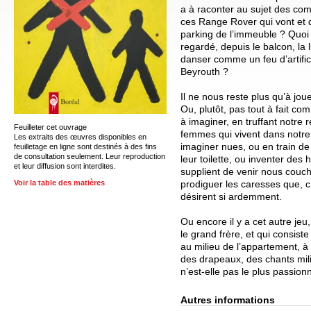
a à raconter au sujet des co
ces Range Rover qui vont et q
parking de l’immeuble ? Quoi 
regardé, depuis le balcon, la
danser comme un feu d’artific
Beyrouth ?
Il ne nous reste plus qu’à jo
Ou, plutôt, pas tout à fait c
à imaginer, en truffant notre r
Feuilleter cet ouvrage
femmes qui vivent dans notr
Les extraits des œuvres disponibles en
imaginer nues, ou en train de 
feuilletage en ligne sont destinés à des fins
de consultation seulement. Leur reproduction
leur toilette, ou inventer des 
et leur diffusion sont interdites.
supplient de venir nous couch
prodiguer les caresses que, c
Voir la table des matières
désirent si ardemment.
Ou encore il y a cet autre je
le grand frère, et qui consiste
au milieu de l’appartement, à
des drapeaux, des chants mili
n’est-elle pas le plus passion
Autres informations