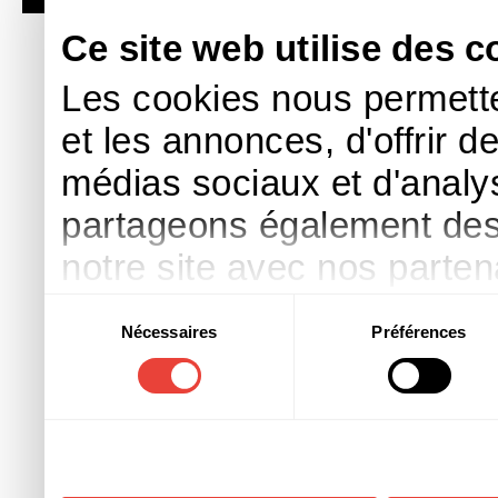
Ce site web utilise des c
Les cookies nous permette
et les annonces, d'offrir d
médias sociaux et d'analys
partageons également des i
notre site avec nos parte
publicité et d'analyse, qu
Sélection
Nécessaires
Préférences
du
d'autres informations que 
consentement
ont collectées lors de votre