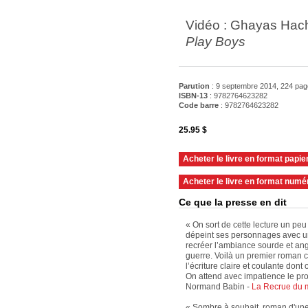
Vidéo : Ghayas Hac
Play Boys
Parution
: 9 septembre 2014, 224 pa
ISBN-13
: 9782764623282
Code barre
:
9782764623282
25.95 $
Acheter le livre en format papie
Acheter le livre en format numé
Ce que la presse en dit
« On sort de cette lecture un p
dépeint ses personnages avec un
recréer l’ambiance sourde et an
guerre. Voilà un premier roman c
l’écriture claire et coulante don
On attend avec impatience le pro
Normand Babin -
La Recrue du 
« Sombre à souhait, roman d'une 