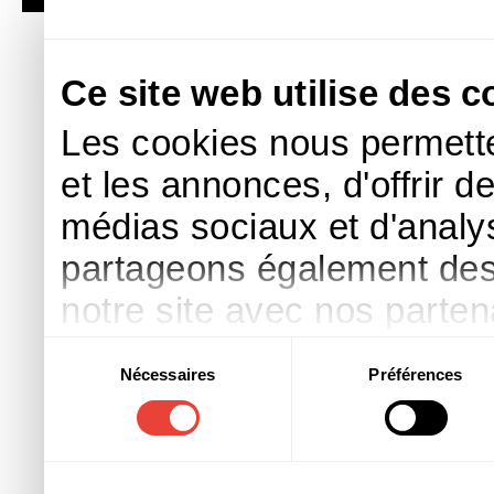
Ce site web utilise des c
Les cookies nous permette
et les annonces, d'offrir d
médias sociaux et d'analys
partageons également des i
notre site avec nos parte
publicité et d'analyse, qu
Sélection
Nécessaires
Préférences
du
d'autres informations que 
consentement
ont collectées lors de votre