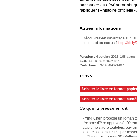
naissance aux événements qui
fabriquer l’«histoire officielle».
Autres informations
Découvrez-en davantage sur l'au
cet entretien exclusif:
http://bit.
Parution
: 4 octobre 2016, 168 pages
ISBN-13
: 9782764624487
Code barre
:
9782764624487
19.95 $
Acheter le livre en format papie
Acheter le livre en format numé
Ce que la presse en dit
«Ying Chen propose un roman to
réclame d'être apprivoisé. D'her
sa plume s'aère toutefois, ouvr
lesquels le lecteur finit par res
la Chine des années 30 (Bethune