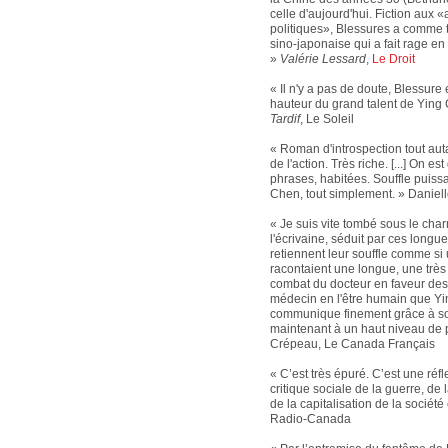
celle d'aujourd'hui. Fiction aux «
politiques», Blessures a comme 
sino-japonaise qui a fait rage e
»
Valérie Lessard
,
Le Droit
« Il n'y a pas de doute, Blessure
hauteur du grand talent de Ying
Tardif
, Le Soleil
« Roman d'introspection tout au
de l'action. Très riche. [...] On e
phrases, habitées. Souffle puiss
Chen, tout simplement. » Daniell
« Je suis vite tombé sous le cha
l'écrivaine, séduit par ces longu
retiennent leur souffle comme s
racontaient une longue, une très
combat du docteur en faveur des 
médecin en l'être humain que Y
communique finement grâce à son 
maintenant à un haut niveau de 
Crépeau, Le Canada Français
« C’est très épuré. C’est une réfl
critique sociale de la guerre, de
de la capitalisation de la société
Radio-Canada