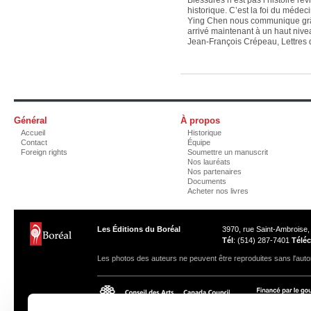
historique. C’est la foi du médec
Ying Chen nous communique grâc
arrivé maintenant à un haut nivea
Jean-François Crépeau, Lettres
Général
À propos
Accueil
Historique
Contact
Équipe
Foreign rights
Soumettre un manuscrit
Nos lauréats
Nos partenaires
Documents
Acheter nos livres
Les Éditions du Boréal
3970, rue Saint-Ambroise
Tél
: (514) 287-7401
Téléc
Les photos des auteurs ne peuvent être reproduites sans l'autor