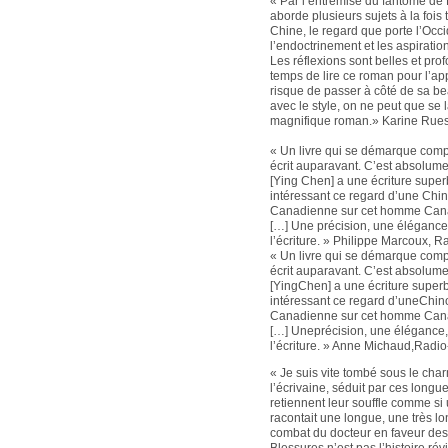
« Par l’entremise du fantôme de
aborde plusieurs sujets à la fois 
Chine, le regard que porte l’Occid
l’endoctrinement et les aspiratio
Les réflexions sont belles et prof
temps de lire ce roman pour l’app
risque de passer à côté de sa bea
avec le style, on ne peut que se 
magnifique roman.» Karine Ruest
« Un livre qui se démarque comp
écrit auparavant. C’est absolum
[Ying Chen] a une écriture superbe
intéressant ce regard d’une Chi
Canadienne sur cet homme Cana
[…] Une précision, une élégance
l’écriture. » Philippe Marcoux,
« Un livre qui se démarque comp
écrit auparavant. C’est absolum
[YingChen] a une écriture superbe
intéressant ce regard d’uneChin
Canadienne sur cet homme Cana
[…] Uneprécision, une élégance,
l’écriture. » Anne Michaud,Rad
« Je suis vite tombé sous le cha
l’écrivaine, séduit par ces longu
retiennent leur souffle comme s
racontait une longue, une très l
combat du docteur en faveur de
Blessures n’est pas l’histoire révi