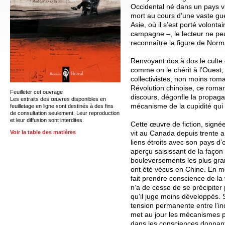
Occidental né dans un pays vid
mort au cours d’une vaste gue
Asie, où il s’est porté volonta
campagne –, le lecteur ne pe
reconnaître la figure de Nor
Renvoyant dos à dos le culte
comme on le chérit à l’Ouest, 
collectivistes, non moins roma
Révolution chinoise, ce roman
Feuilleter cet ouvrage
discours, dégonfle la propag
Les extraits des œuvres disponibles en
mécanisme de la cupidité qui
feuilletage en ligne sont destinés à des fins
de consultation seulement. Leur reproduction
et leur diffusion sont interdites.
Cette œuvre de fiction, signé
vit au Canada depuis trente 
Voir la table des matières
liens étroits avec son pays d’
aperçu saisissant de la faço
bouleversements les plus gran
ont été vécus en Chine. En 
fait prendre conscience de la 
n’a de cesse de se précipiter 
qu’il juge moins développés. S
tension permanente entre l’indi
met au jour les mécanismes 
dans les consciences donnan