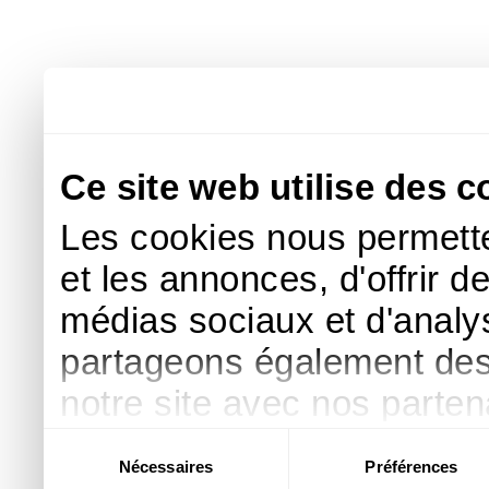
Ce site web utilise des c
Les cookies nous permette
et les annonces, d'offrir d
médias sociaux et d'analys
partageons également des i
notre site avec nos parte
publicité et d'analyse, qu
Sélection
Nécessaires
Préférences
du
d'autres informations que 