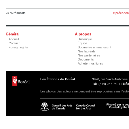
2476 résultats
« précéden
Général
À propos
Accueil
Historique
Contact
Équipe
Foreign rights
Soumettre un manuscrit
Nos lauréats
Nos partenaires
Documents
Acheter nos livres
Les Éditions du Boréal
3970, rue Saint-Ambroise
Tél
: (514) 287-7401
Téléc
Les photos des auteurs ne peuvent être reproduites sans l'autor