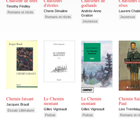
Chasseur de têtes
Chasseurs
Chasseurs de
Chasseurs 
d'étoiles
goélands
rêves
Timothy Findley
Cherie Dimaline
Andrée-Anne
Laurent Chab
Romans et récits
Gratton
Romans et récits
Jeunesse
Jeunesse
Chemin faisant
Le Chemin
Le Chemin
Chemin Sai
montant
montant
Paul
Jacques Brault
Gilles Vigneault
Gilles Vigneault
Lise Trembla
Essais Littérature
Poésie
Poésie
Romans et ré