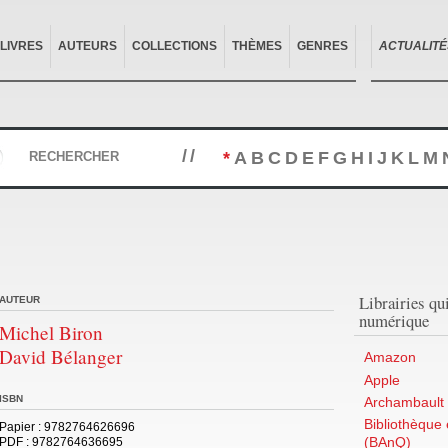
LIVRES
AUTEURS
COLLECTIONS
THÈMES
GENRES
ACTUALITÉ
//
*
A
B
C
D
E
F
G
H
I
J
K
L
M
RECHERCHER
Librairies qu
AUTEUR
numérique
Michel Biron
David Bélanger
Amazon
Apple
ISBN
Archambault 
Bibliothèque
Papier
: 9782764626696
(BAnQ)
PDF
: 9782764636695