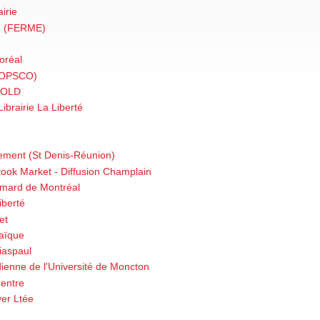
irie
ce (FERME)
oréal
OPSCO)
 OLD
 Librairie La Liberté
rement (St Denis-Réunion)
took Market - Diffusion Champlain
limard de Montréal
iberté
et
saïque
iaspaul
dienne de l'Université de Moncton
Centre
yer Ltée