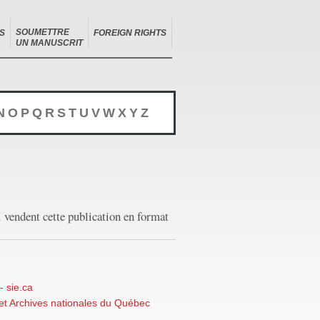
SOUMETTRE
S
FOREIGN RIGHTS
UN MANUSCRIT
N
O
P
Q
R
S
T
U
V
W
X
Y
Z
i vendent cette publication en format
- sie.ca
 et Archives nationales du Québec