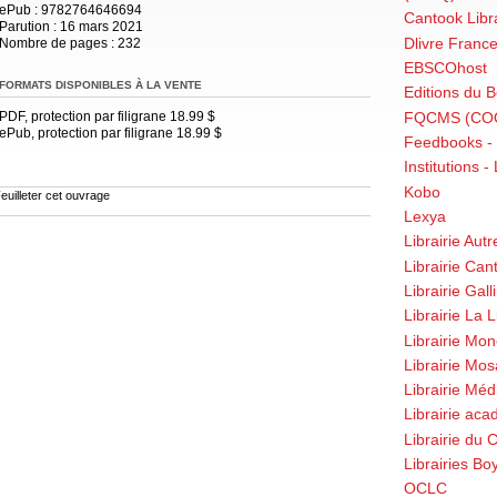
ePub
: 9782764646694
Cantook Libra
Parution
: 16 mars 2021
Dlivre Fran
Nombre de pages :
232
EBSCOhost
FORMATS DISPONIBLES À LA VENTE
Editions du B
FQCMS (CO
PDF, protection par filigrane 18.99 $
ePub, protection par filigrane 18.99 $
Feedbooks -
Institutions -
Kobo
euilleter cet ouvrage
Lexya
Librairie Aut
Librairie Can
Librairie Gal
Librairie La L
Librairie Mon
Librairie Mo
Librairie Méd
Librairie aca
Librairie du 
Librairies Bo
OCLC