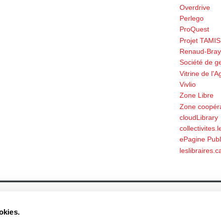
Overdrive
Perlego
ProQuest
Projet TAMIS
Renaud-Bray
Société de g
Vitrine de l
Vivlio
Zone Libre
Zone coopérat
cloudLibrary
collectivites.
ePagine Publ
leslibraires.c
À propos
Actualités
Historique
Événement
okies.
Équipe
Prix et mentions
Soumettre un manuscrit
Communiqué