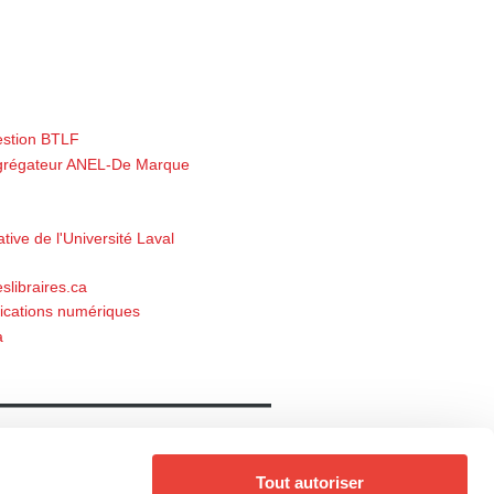
estion BTLF
'Agrégateur ANEL-De Marque
ive de l'Université Laval
leslibraires.ca
ications numériques
a
Notre catalogue
Livres
Auteurs
Tout autoriser
Collections