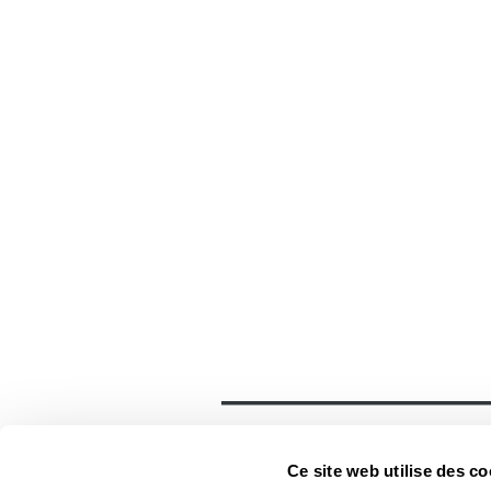
Général
Accueil
Ce site web utilise des co
Contact
Foreign rights