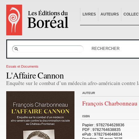
LIVRES
AUTEURS
COLLEC
RECHERCHER
Essais et Documents
L'Affaire Cannon
Enquête sur le combat d’un médecin afro-américain contre l
AUTEUR
François Charbonneau
ISBN
Papier
: 9782764628836
PDF
: 9782764638835
ePub
: 9782764648834
Parution
: 25 mars 2025