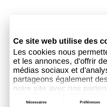
Ce site web utilise des c
Les cookies nous permette
et les annonces, d'offrir d
médias sociaux et d'analys
partageons également des i
notre site avec nos parte
publicité et d'analyse, qu
Sélection
Nécessaires
Préférences
du
d'autres informations que 