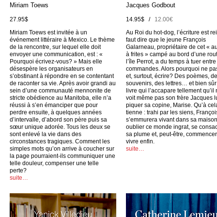
Miriam Toews
Jacques Godbout
27.95$
14.95$ /
12.00€
Miriam Toews est invitée à un
Au Roi du hot-dog, l’écriture est rei
événement littéraire à Mexico. Le thème
faut dire que le jeune François
de la rencontre, sur lequel elle doit
Galarneau, propriétaire de cet « a
envoyer une communication, est : «
à frites » campé au bord d’une rou
Pourquoi écrivez-vous? » Mais elle
l’île Perrot, a du temps à tuer entr
désespère les organisateurs en
commandes. Alors pourquoi ne pas
s’obstinant à répondre en se contentant
et, surtout, écrire? Des poèmes, d
de raconter sa vie. Après avoir grandi au
souvenirs, des lettres… et bien sûr
sein d’une communauté mennonite de
livre qui l’accapare tellement qu’il
stricte obédience au Manitoba, elle n’a
voit même pas son frère Jacques l
réussi à s’en émanciper que pour
piquer sa copine, Marise. Qu’à cel
perdre ensuite, à quelques années
tienne : trahi par les siens, Françoi
d’intervalle, d’abord son père puis sa
s’emmurera vivant dans sa maison
sœur unique adorée. Tous les deux se
oublier ce monde ingrat, se consac
sont enlevé la vie dans des
sa plume et, peut-être, commencer
circonstances tragiques. Comment les
vivre enfin.
simples mots qu’on arrive à coucher sur
suite…
la page pourraient-ils communiquer une
telle douleur, compenser une telle
perte?
suite…