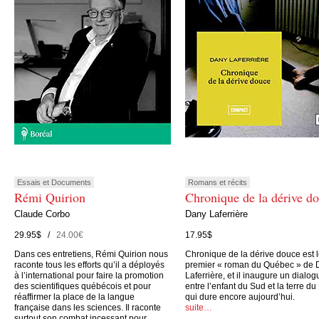
Essais et Documents
Romans et récits
Rémi Quirion
Chronique de la dérive d
Claude Corbo
Dany Laferrière
29.95$ /
24.00€
17.95$
Dans ces entretiens, Rémi Quirion nous
Chronique de la dérive douce est 
raconte tous les efforts qu’il a déployés
premier « roman du Québec » de 
à l’international pour faire la promotion
Laferrière, et il inaugure un dialog
des scientifiques québécois et pour
entre l’enfant du Sud et la terre du
réaffirmer la place de la langue
qui dure encore aujourd’hui.
française dans les sciences. Il raconte
suite…
surtout son combat incessant pour