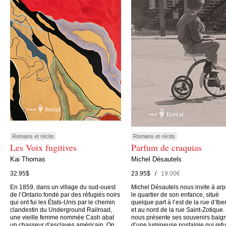
Romans et récits
Romans et récits
Les Voix fugitives
Parfum de craquias
Kai Thomas
Michel Désautels
32.95$
23.95$ /
19.00€
En 1859, dans un village du sud-ouest
Michel Désautels nous invite à arp
de l’Ontario fondé par des réfugiés noirs
le quartier de son enfance, situé
qui ont fui les États-Unis par le chemin
quelque part à l’est de la rue d’Iber
clandestin du Underground Railroad,
et au nord de la rue Saint-Zotique. 
une vieille femme nommée Cash abat
nous présente ses souvenirs baig
un chasseur d’esclaves américain. On
d’une lumineuse nostalgie qui ref