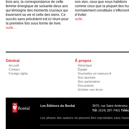
trois ans, la correspondance de cette
nos vies, ceux que nous habitons
femme énergique de soixante-deux ans
comme ceux que la plupart des h
qui témoigne des moments cruciaux qui
normalement constitués s’efforcen
traversent sa vie et celle des siens. Ce
d’éviter.
succès sans précédent est ici réuni pour
suite…
la première fois sous forme de livre.
suite…
Général
À propos
Accueil
Historique
Contact
Équipe
Foreign rights
Soumettre un manuscrit
Nos lauréats
Nos partenaires
Documents
Acheter nos livres
Les Éditions du Boréal
3970, rue Saint-Ambroise
Tél
: (514) 287-7401
Téléc
Les photos des auteurs ne peuvent être reproduites sans l'autor