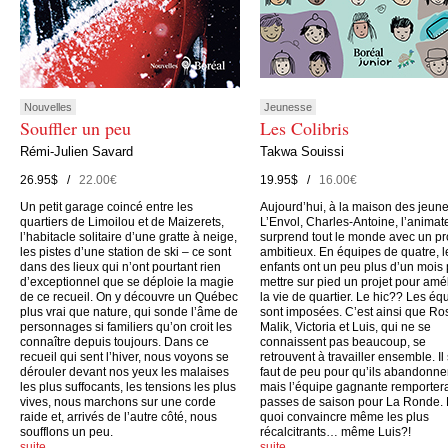
Nouvelles
Jeunesse
Souffler un peu
Les Colibris
Rémi-Julien Savard
Takwa Souissi
26.95$ /
22.00€
19.95$ /
16.00€
Un petit garage coincé entre les
Aujourd’hui, à la maison des jeun
quartiers de Limoilou et de Maizerets,
L’Envol, Charles-Antoine, l’animate
l’habitacle solitaire d’une gratte à neige,
surprend tout le monde avec un pr
les pistes d’une station de ski – ce sont
ambitieux. En équipes de quatre, l
dans des lieux qui n’ont pourtant rien
enfants ont un peu plus d’un mois
d’exceptionnel que se déploie la magie
mettre sur pied un projet pour amé
de ce recueil. On y découvre un Québec
la vie de quartier. Le hic?? Les éq
plus vrai que nature, qui sonde l’âme de
sont imposées. C’est ainsi que Ro
personnages si familiers qu’on croit les
Malik, Victoria et Luis, qui ne se
connaître depuis toujours. Dans ce
connaissent pas beaucoup, se
recueil qui sent l’hiver, nous voyons se
retrouvent à travailler ensemble. Il
dérouler devant nos yeux les malaises
faut de peu pour qu’ils abandonne
les plus suffocants, les tensions les plus
mais l’équipe gagnante remporter
vives, nous marchons sur une corde
passes de saison pour La Ronde.
raide et, arrivés de l’autre côté, nous
quoi convaincre même les plus
soufflons un peu.
récalcitrants… même Luis?!
suite…
suite…