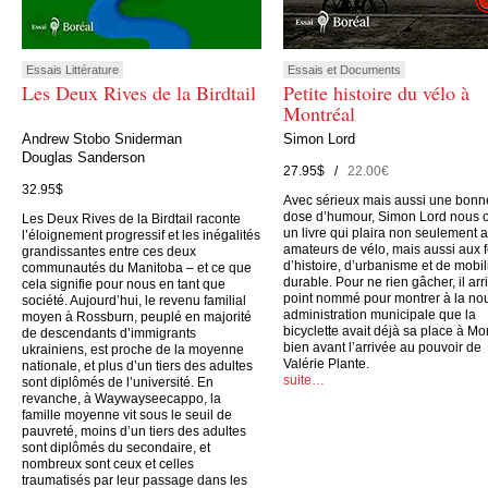
Essais Littérature
Essais et Documents
Les Deux Rives de la Birdtail
Petite histoire du vélo à
Montréal
Andrew Stobo Sniderman
Simon Lord
Douglas Sanderson
27.95$ /
22.00€
32.95$
Avec sérieux mais aussi une bonn
dose d’humour, Simon Lord nous o
Les Deux Rives de la Birdtail raconte
un livre qui plaira non seulement 
l’éloignement progressif et les inégalités
amateurs de vélo, mais aussi aux 
grandissantes entre ces deux
d’histoire, d’urbanisme et de mobil
communautés du Manitoba – et ce que
durable. Pour ne rien gâcher, il arr
cela signifie pour nous en tant que
point nommé pour montrer à la no
société. Aujourd’hui, le revenu familial
administration municipale que la
moyen à Rossburn, peuplé en majorité
bicyclette avait déjà sa place à Mo
de descendants d’immigrants
bien avant l’arrivée au pouvoir de
ukrainiens, est proche de la moyenne
Valérie Plante.
nationale, et plus d’un tiers des adultes
suite…
sont diplômés de l’université. En
revanche, à Waywayseecappo, la
famille moyenne vit sous le seuil de
pauvreté, moins d’un tiers des adultes
sont diplômés du secondaire, et
nombreux sont ceux et celles
traumatisés par leur passage dans les