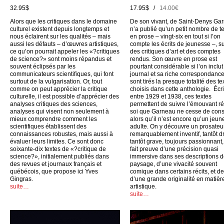
32.95$
17.95$ /
14.00€
Alors que les critiques dans le domaine
De son vivant, de Saint-Denys Ga
culturel existent depuis longtemps et
n’a publié qu’un petit nombre de t
nous éclairent sur les qualités – mais
en prose – vingt-six en tout si l’on
aussi les défauts – d’œuvres artistiques,
compte les écrits de jeunesse –, su
ce qu’on pourrait appeler les «?critiques
des critiques d’art et des comptes
de science?» sont moins répandus et
rendus. Son œuvre en prose est
souvent éclipsés par les
pourtant considérable si l’on inclu
communicateurs scientifiques, qui font
journal et sa riche correspondance
surtout de la vulgarisation. Or, tout
sont tirés la presque totalité des te
comme on peut apprécier la critique
choisis dans cette anthologie. Écri
culturelle, il est possible d’apprécier des
entre 1929 et 1938, ces textes
analyses critiques des sciences,
permettent de suivre l’émouvant ré
analyses qui visent non seulement à
soi que Garneau ne cesse de cons
mieux comprendre comment les
alors qu’il n’est encore qu’un jeun
scientifiques établissent des
adulte. On y découvre un prosateu
connaissances robustes, mais aussi à
remarquablement inventif, tantôt dr
évaluer leurs limites. Ce sont donc
tantôt grave, toujours passionnant,
soixante-dix textes de «?critique de
fait preuve d’une précision quasi
science?», initialement publiés dans
immersive dans ses descriptions 
des revues et journaux français et
paysage, d’une vivacité souvent
québécois, que propose ici Yves
comique dans certains récits, et d
Gingras.
d’une grande originalité en matièr
suite…
artistique.
suite…