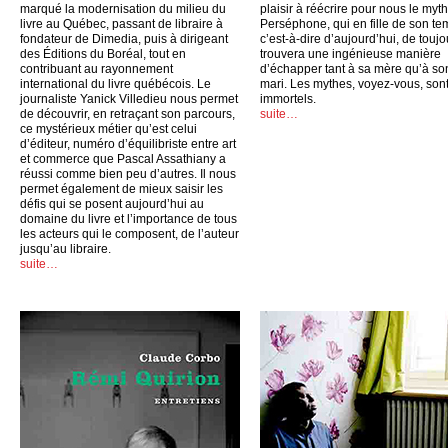
marqué la modernisation du milieu du
plaisir à réécrire pour nous le myt
livre au Québec, passant de libraire à
Perséphone, qui en fille de son te
fondateur de Dimedia, puis à dirigeant
c’est-à-dire d’aujourd’hui, de toujo
des Éditions du Boréal, tout en
trouvera une ingénieuse manière
contribuant au rayonnement
d’échapper tant à sa mère qu’à so
international du livre québécois. Le
mari. Les mythes, voyez-vous, son
journaliste Yanick Villedieu nous permet
immortels.
de découvrir, en retraçant son parcours,
suite…
ce mystérieux métier qu’est celui
d’éditeur, numéro d’équilibriste entre art
et commerce que Pascal Assathiany a
réussi comme bien peu d’autres. Il nous
permet également de mieux saisir les
défis qui se posent aujourd’hui au
domaine du livre et l’importance de tous
les acteurs qui le composent, de l’auteur
jusqu’au libraire.
suite…