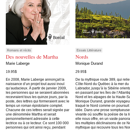
Romans et récits
Essais Littérature
Des nouvelles de Martha
Nords
Marie Laberge
Monique Durand
19.95$
29.95$
En 2008, Marie Laberge annonçait la
De la mythique route 389, qui relie
naissance d’un projet tout aussi inouï
Côte-Nord du Québec à la mer du
qu’audacieux. À partir de janvier 2009,
Labrador, jusqu’à la Sibérie orient
les personnes qui se seraient abonnées
en passant par les îles de l’Atlanti
recevraient tous les quinze jours, par la
Nord et les alpages de la Haute-S
poste, des lettres qui formeraient avec le
Monique Durand, grande voyageu
temps un roman épistolaire complet.
traqué le Nord comme on poursuit
Chacune de ces lettres serait signée par
idée. Dans une prose somptueus
une dénommée Martha et serait
vivante où souffle la poésie de la li
personnellement adressée à cette
elle nous offre, en un vaste panor
lectrice ou à ce lecteur. Ce sont 100 000
les multiples déclinaisons de ce N
personnes qui ont ainsi reçu, pendant
mythique qui recouvre tous les No