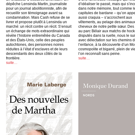
dépêche Lensinda Martin, journaliste
d’idéaliser le passé, mais qui s’inc
pour un journal abolitionniste, afin de
dans notre mémoire, tout comme l
recueillir son témoignage avant sa
capitules de bardane – qu’on appe
condamnation. Mais Cash refuse de se
aussi craquia – s’accrochent aux
livrer et propose plutôt à Lensinda un
vêtements, au pelage des animaux
marché: un récit contre un récit. S’ensuit
cheveux de notre petite sœur. Des
un échange de mots extraordinaire qui
au parc Bélair aux matchs de hoc
révèle l’histoire entremêlée du Canada
disputés dans la ruelle, nous le su
et des États-Unis, celle des peuples
avec délectation sur les chemins 
autochtones, des personnes noires
l’enfance, à la découverte d’un Mo
réduites à l’état d’esclaves et de leurs
cosmopolite et bigarré, plein de vi
descendants des deux côtés de la
l’on reconnaît sans peine.
frontière.
suite…
suite…