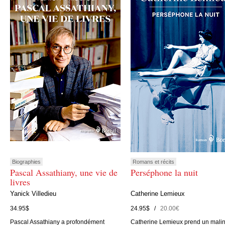
Biographies
Romans et récits
Pascal Assathiany, une vie de
Perséphone la nuit
livres
Yanick Villedieu
Catherine Lemieux
34.95$
24.95$ /
20.00€
Pascal Assathiany a profondément
Catherine Lemieux prend un mali