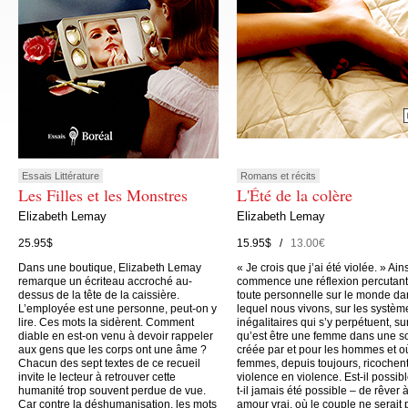
Essais Littérature
Romans et récits
Les Filles et les Monstres
L'Été de la colère
Elizabeth Lemay
Elizabeth Lemay
25.95$
15.95$ /
13.00€
Dans une boutique, Elizabeth Lemay
« Je crois que j’ai été violée. » Ain
remarque un écriteau accroché au-
commence une réflexion percutant
dessus de la tête de la caissière.
toute personnelle sur le monde da
L’employée est une personne, peut-on y
lequel nous vivons, sur les systèm
lire. Ces mots la sidèrent. Comment
inégalitaires qui s’y perpétuent, su
diable en est-on venu à devoir rappeler
qu’est être une femme dans une s
aux gens que les corps ont une âme ?
créée par et pour les hommes et o
Chacun des sept textes de ce recueil
femmes, depuis toujours, ricochen
invite le lecteur à retrouver cette
violence en violence. Est-il possibl
humanité trop souvent perdue de vue.
t-il jamais été possible – de rêver 
Car contre la déshumanisation, les mots
amour vrai, où le couple ne serait 