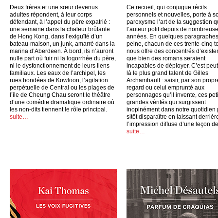
Deux frères et une sœur devenus
Ce recueil, qui conjugue récits
adultes répondent, à leur corps
personnels et nouvelles, porte à s
défendant, à l’appel du père expatrié :
paroxysme l’art de la suggestion 
une semaine dans la chaleur brûlante
l’auteur polit depuis de nombreus
de Hong Kong, dans l’exiguïté d’un
années. En quelques paragraphes
bateau-maison, un junk, amarré dans la
peine, chacun de ces trente-cinq t
marina d’Aberdeen. À bord, ils n’auront
nous offre des concentrés d’exist
nulle part où fuir ni la logorrhée du père,
que bien des romans seraient
ni le dysfonctionnement de leurs liens
incapables de déployer. C’est peut
familiaux. Les eaux de l’archipel, les
là le plus grand talent de Gilles
rues bondées de Kowloon, l’agitation
Archambault : saisir, par son propr
perpétuelle de Central ou les plages de
regard ou celui emprunté aux
l’île de Cheung Chau seront le théâtre
personnages qu’il invente, ces peti
d’une comédie dramatique ordinaire où
grandes vérités qui surgissent
les non-dits tiennent le rôle principal.
inopinément dans notre quotidien
suite…
sitôt disparaître en laissant derrièr
l’impression diffuse d’une leçon de
suite…