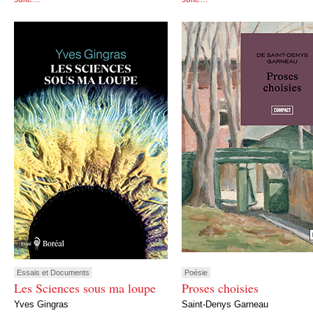
Essais et Documents
Poésie
Les Sciences sous ma loupe
Proses choisies
Yves Gingras
Saint-Denys Garneau