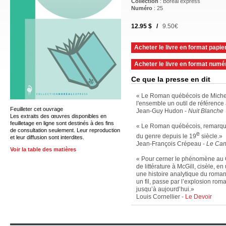
Collection
: Boréal express
Numéro
: 25
12.95 $ /
9.50€
Acheter le livre en format papie
Acheter le livre en format numé
Ce que la presse en dit
« Le Roman québécois de Michel
l'ensemble un outil de référence a
Feuilleter cet ouvrage
Jean-Guy Hudon -
Nuit Blanche
Les extraits des œuvres disponibles en
feuilletage en ligne sont destinés à des fins
« Le Roman québécois, remarquab
de consultation seulement. Leur reproduction
e
du genre depuis le 19
siècle.»
et leur diffusion sont interdites.
Jean-François Crépeau -
Le Can
Voir la table des matières
« Pour cerner le phénomène au Q
de littérature à McGill, cisèle, 
une histoire analytique du roman 
un fil, passe par l’explosion r
jusqu’à aujourd’hui.»
Louis Cornellier -
Le Devoir