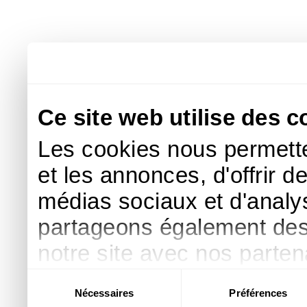
Ce site web utilise des c
Les cookies nous permette
et les annonces, d'offrir d
médias sociaux et d'analys
partageons également des i
notre site avec nos parte
publicité et d'analyse, qu
Sélection
Nécessaires
Préférences
du
d'autres informations que 