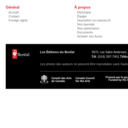
Général
À propos
Accueil
Historique
Contact
Équipe
Foreign rights
Soumettre un manuscrit
Nos lauréats
Nos partenaires
Documents
Acheter nos livres
Les Éditions du Boréal
3970, rue Saint-Ambroise
Tél
: (514) 287-7401
Téléc
Les photos des auteurs ne peuvent être reproduites sans l'autor