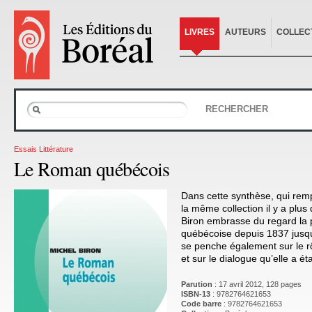
LIVRES
AUTEURS
COLLEC
RECHERCHER
Essais Littérature
Le Roman québécois
Dans cette synthèse, qui rem
la même collection il y a plus
Biron embrasse du regard la
québécoise depuis 1837 jusqu’
se penche également sur le rôl
et sur le dialogue qu’elle a ét
Parution
: 17 avril 2012, 128 pages
ISBN-13
: 9782764621653
Code barre
:
9782764621653