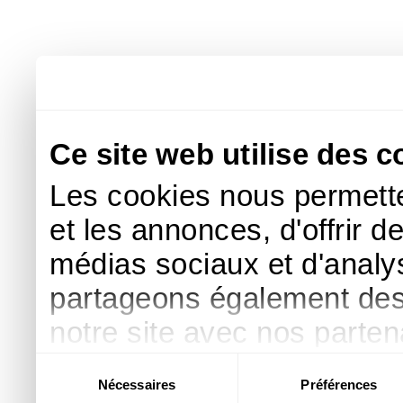
Ce site web utilise des c
Les cookies nous permette
et les annonces, d'offrir d
médias sociaux et d'analys
partageons également des i
notre site avec nos parte
publicité et d'analyse, qu
Sélection
Nécessaires
Préférences
du
d'autres informations que 