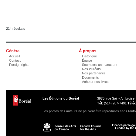
214 résultats
Général
À propos
Accueil
Historique
Contact
Équipe
Foreign rights
Soumettre un manuscrit
Nos lauréats
Nos partenaires
Documents
Acheter nos livres
Les Éditions du Boréal
3970, rue Saint-Ambroise
Tél
: (514) 287-7401
Téléc
Les photos des auteurs ne peuvent être reproduites sans l'autor