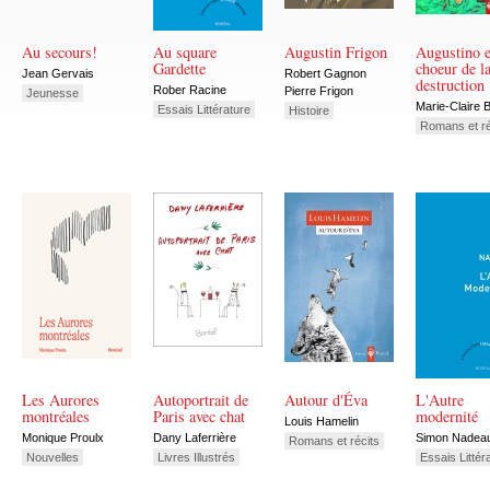
Au secours!
Au square
Augustin Frigon
Augustino e
Gardette
choeur de l
Jean Gervais
Robert Gagnon
destruction
Rober Racine
Pierre Frigon
Jeunesse
Marie-Claire B
Essais Littérature
Histoire
Romans et ré
Les Aurores
Autoportrait de
Autour d'Éva
L'Autre
montréales
Paris avec chat
modernité
Louis Hamelin
Monique Proulx
Dany Laferrière
Simon Nadea
Romans et récits
Nouvelles
Livres Illustrés
Essais Littér