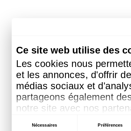
Ce site web utilise des c
Les cookies nous permette
et les annonces, d'offrir d
médias sociaux et d'analys
partageons également des i
notre site avec nos parte
publicité et d'analyse, qu
Sélection
Nécessaires
Préférences
du
d'autres informations que 