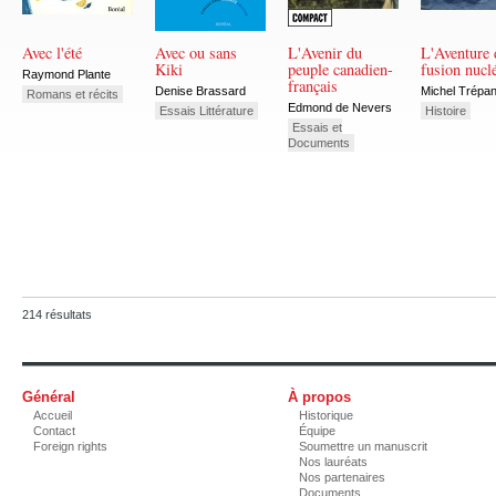
Avec l'été
Avec ou sans
L'Avenir du
L'Aventure 
Kiki
peuple canadien-
fusion nucl
Raymond Plante
français
Denise Brassard
Michel Trépan
Romans et récits
Edmond de Nevers
Essais Littérature
Histoire
Essais et
Documents
214 résultats
Général
À propos
Accueil
Historique
Contact
Équipe
Foreign rights
Soumettre un manuscrit
Nos lauréats
Nos partenaires
Documents