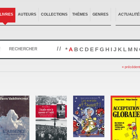
LIVRES
AUTEURS
COLLECTIONS
THÈMES
GENRES
ACTUALITÉ
//
*
A
B
C
D
E
F
G
H
I
J
K
L
M
N
RECHERCHER
« précédent