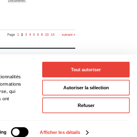
Documents
Page
1
2
3
4
5
6
8
10
14
suivant »
Notre catalogue
Livres
Auteurs
Tout autoriser
Collections
Thèmes
ionnalités
Genres
formations
Autoriser la sélection
yse, qui
s ont
Refuser
@editionsboreal.qc.ca
ing
Afficher les détails