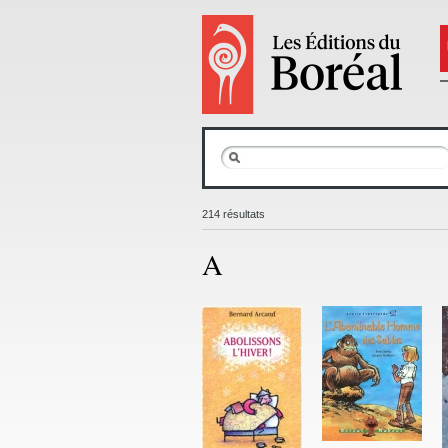
214 résultats
A