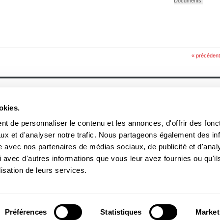
Documents
« précédent
À propos
Actualités
Historique
Événement
okies.
Équipe
Prix et mentions
Soumettre un manuscrit
Communiqué
Nos lauréats
t de personnaliser le contenu et les annonces, d'offrir des fonct
Nos partenaires
ux et d'analyser notre trafic. Nous partageons également des in
Documents
Acheter nos livres
site avec nos partenaires de médias sociaux, de publicité et d'anal
 avec d'autres informations que vous leur avez fournies ou qu'il
3970, rue Saint-Ambroise, Montréal (Québec), Canada H4C 2C7
boreal
lisation de leurs services.
Tél
: (514) 287-7401
Téléc
: (514) 287-7664
 peuvent être reproduites sans l'autorisation des Éditions du Boréal.
Préférences
Statistiques
Market