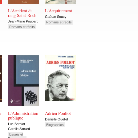
L'Accident du
L'Acquittement
rang Saint-Roch
Gaétan Soucy
Jean-Marie Poupart
Romans et récits
Romans et récits
n
L'Administration
Adrien Pouliot
publique
Danielle Ouellet
Luc Bernier
Biographies
Carolle Simard
Essais et