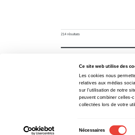
214 résultats
Général
Accueil
Ce site web utilise des co
Contact
Foreign rights
Les cookies nous permetten
relatives aux médias socia
sur l'utilisation de notre 
peuvent combiner celles-ci
Les Éditions du Boréal
collectées lors de votre uti
Les photos des auteurs ne
Sélection
Nécessaires
du