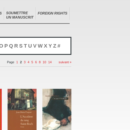
SOUMETTRE
S
FOREIGN RIGHTS
UN MANUSCRIT
O
P
Q
R
S
T
U
V
W
X
Y
Z
#
Page
1
2
3
4
5
6
8
10
14
suivant »