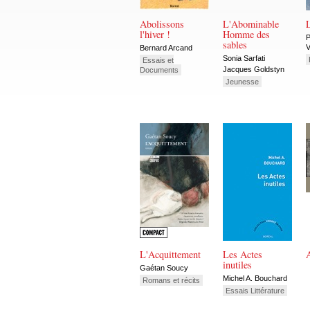
Abolissons
L'Abominable
l'hiver !
Homme des
P
sables
V
Bernard Arcand
Sonia Sarfati
Essais et
Jacques Goldstyn
Documents
Jeunesse
L'Acquittement
Les Actes
inutiles
Gaétan Soucy
Michel A. Bouchard
Romans et récits
Essais Littérature