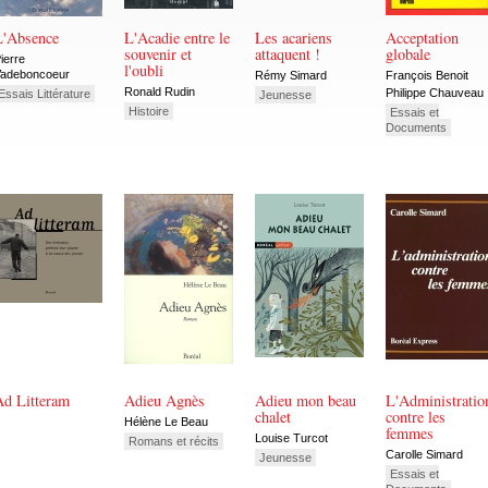
L'Absence
L'Acadie entre le
Les acariens
Acceptation
souvenir et
attaquent !
globale
ierre
l'oubli
adeboncoeur
Rémy Simard
François Benoit
Ronald Rudin
Philippe Chauveau
Essais Littérature
Jeunesse
Histoire
Essais et
Documents
Ad Litteram
Adieu Agnès
Adieu mon beau
L'Administratio
chalet
contre les
Hélène Le Beau
femmes
Louise Turcot
Romans et récits
Carolle Simard
Jeunesse
Essais et