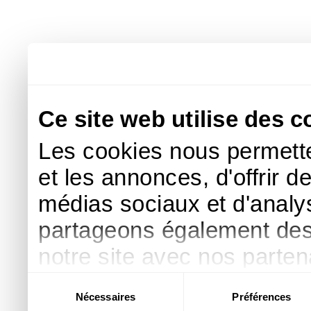
Ce site web utilise des c
Les cookies nous permette
et les annonces, d'offrir d
médias sociaux et d'analys
partageons également des i
notre site avec nos parte
publicité et d'analyse, qu
Sélection
Nécessaires
Préférences
du
d'autres informations que 