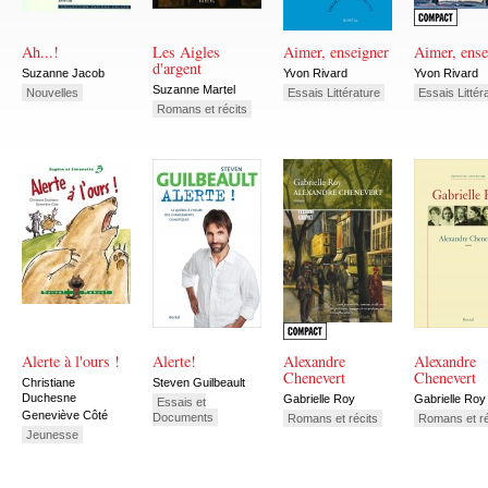
Ah...!
Les Aigles
Aimer, enseigner
Aimer, ense
d'argent
Suzanne Jacob
Yvon Rivard
Yvon Rivard
Suzanne Martel
Nouvelles
Essais Littérature
Essais Littér
Romans et récits
Alerte à l'ours !
Alerte!
Alexandre
Alexandre
Chenevert
Chenevert
Christiane
Steven Guilbeault
Duchesne
Gabrielle Roy
Gabrielle Roy
Essais et
Geneviève Côté
Documents
Romans et récits
Romans et ré
Jeunesse