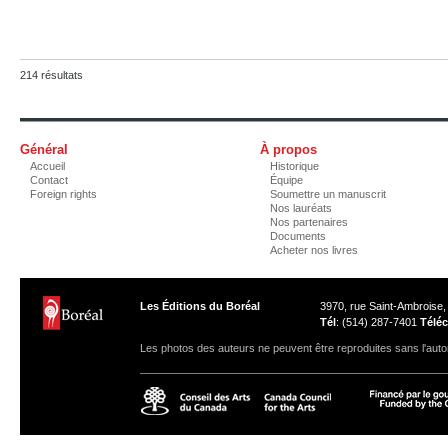
214 résultats
Général
À propos
Accueil
Historique
Contact
Équipe
Foreign rights
Soumettre un manuscrit
Nos lauréats
Nos partenaires
Documents
Acheter nos livres
Les Éditions du Boréal
3970, rue Saint-Ambroise
Tél
: (514) 287-7401
Téléc
Les photos des auteurs ne peuvent être reproduites sans l'autor