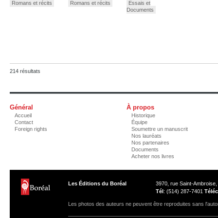
Romans et récits
Romans et récits
Essais et
Documents
214 résultats
Général
À propos
Accueil
Historique
Contact
Équipe
Foreign rights
Soumettre un manuscrit
Nos lauréats
Nos partenaires
Documents
Acheter nos livres
Les Éditions du Boréal
3970, rue Saint-Ambroise
Tél
: (514) 287-7401
Téléc
Les photos des auteurs ne peuvent être reproduites sans l'autor