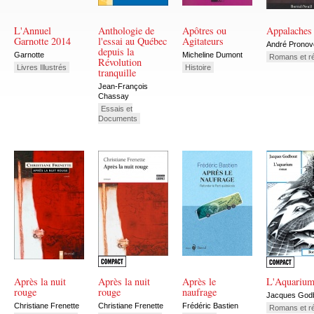
L'Annuel
Anthologie de
Apôtres ou
Appalaches
Garnotte 2014
l'essai au Québec
Agitateurs
André Pronov
depuis la
Garnotte
Micheline Dumont
Romans et ré
Révolution
Livres Illustrés
Histoire
tranquille
Jean-François
Chassay
Essais et
Documents
Après la nuit
Après la nuit
Après le
L'Aquariu
rouge
rouge
naufrage
Jacques God
Christiane Frenette
Christiane Frenette
Frédéric Bastien
Romans et ré