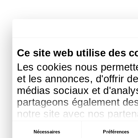
Ce site web utilise des c
Les cookies nous permette
et les annonces, d'offrir d
médias sociaux et d'analys
partageons également des i
notre site avec nos parte
publicité et d'analyse, qu
Sélection
Nécessaires
Préférences
du
d'autres informations que 