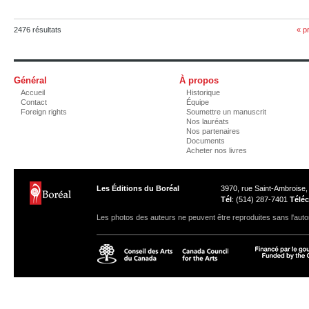
2476 résultats
« p
Général
À propos
Accueil
Historique
Contact
Équipe
Foreign rights
Soumettre un manuscrit
Nos lauréats
Nos partenaires
Documents
Acheter nos livres
Les Éditions du Boréal
3970, rue Saint-Ambroise
Tél
: (514) 287-7401
Téléc
Les photos des auteurs ne peuvent être reproduites sans l'autor