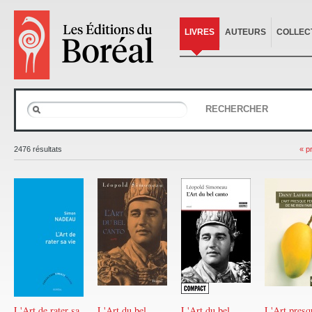
LIVRES
AUTEURS
COLLEC
RECHERCHER
2476 résultats
« p
L'Art de rater sa
L'Art du bel
L'Art du bel
L'Art presq