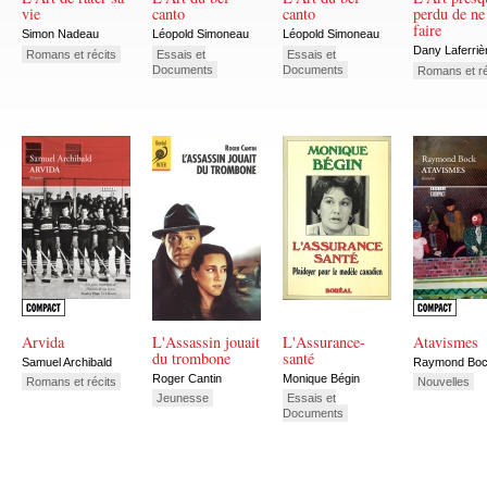
vie
canto
canto
perdu de ne
faire
Simon Nadeau
Léopold Simoneau
Léopold Simoneau
Dany Laferriè
Romans et récits
Essais et
Essais et
Documents
Documents
Romans et ré
Arvida
L'Assassin jouait
L'Assurance-
Atavismes
du trombone
santé
Samuel Archibald
Raymond Bo
Roger Cantin
Monique Bégin
Romans et récits
Nouvelles
Jeunesse
Essais et
Documents