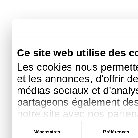
Ce site web utilise des c
Les cookies nous permette
et les annonces, d'offrir d
médias sociaux et d'analys
partageons également des i
notre site avec nos parte
publicité et d'analyse, qu
Sélection
Nécessaires
Préférences
du
d'autres informations que 