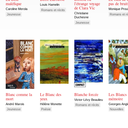
maléfique
l'étrange voyage
pas de bruit
Louis Hamelin
de Clara Vic
Caroline Merola
Monique Prou
Romans et récits
Christiane
Jeunesse
Romans et ré
Duchesne
Jeunesse
Blanc comme la
Le Blanc des
Blanche forcée
Les Blancs
mort
yeux
mémoire
Victor-Lévy Beaulieu
André Marois
Hélène Monette
Georges Angl
Romans et récits
Jeunesse
Poésie
Nouvelles