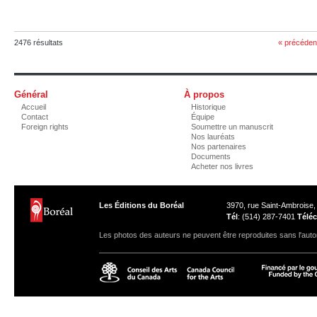
2476 résultats
« précéden
Général
À propos
Accueil
Historique
Contact
Équipe
Foreign rights
Soumettre un manuscrit
Nos lauréats
Nos partenaires
Documents
Acheter nos livres
Les Éditions du Boréal
3970, rue Saint-Ambroise
Tél
: (514) 287-7401
Téléc
Les photos des auteurs ne peuvent être reproduites sans l'autor