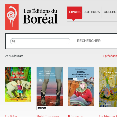
LIVRES
AUTEURS
COLLEC
RECHERCHER
2476 résultats
« précéden
La Bête
Betsi Larousse
Bibitsa ou
Le bien ne f