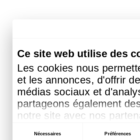
Ce site web utilise des c
Les cookies nous permette
et les annonces, d'offrir d
médias sociaux et d'analys
partageons également des i
notre site avec nos parte
publicité et d'analyse, qu
Sélection
Nécessaires
Préférences
du
d'autres informations que 