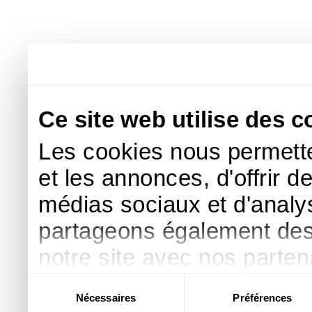
Ce site web utilise des c
Les cookies nous permette
et les annonces, d'offrir d
médias sociaux et d'analys
partageons également des i
notre site avec nos parte
publicité et d'analyse, qu
Sélection
Nécessaires
Préférences
du
d'autres informations que 