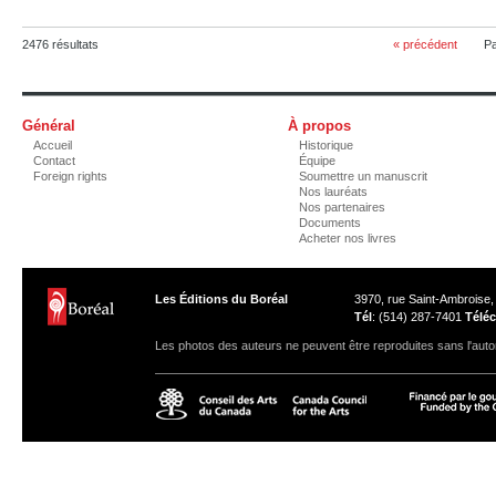
2476 résultats
« précédent
P
Général
À propos
Accueil
Historique
Contact
Équipe
Foreign rights
Soumettre un manuscrit
Nos lauréats
Nos partenaires
Documents
Acheter nos livres
Les Éditions du Boréal
3970, rue Saint-Ambroise
Tél
: (514) 287-7401
Téléc
Les photos des auteurs ne peuvent être reproduites sans l'autor