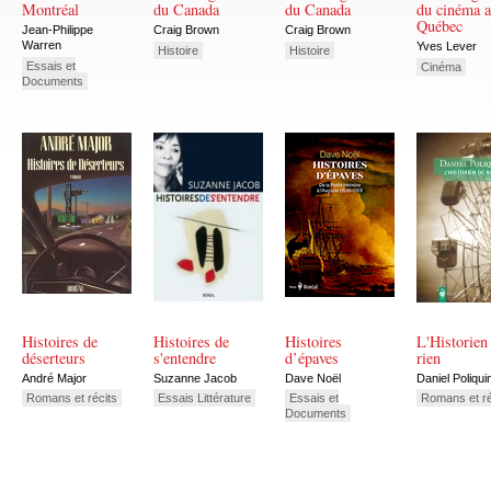
Montréal
du Canada
du Canada
du cinéma 
Québec
Jean-Philippe
Craig Brown
Craig Brown
Warren
Yves Lever
Histoire
Histoire
Essais et
Cinéma
Documents
Histoires de
Histoires de
Histoires
L'Historien
déserteurs
s'entendre
d’épaves
rien
André Major
Suzanne Jacob
Dave Noël
Daniel Poliqui
Romans et récits
Essais Littérature
Essais et
Romans et ré
Documents