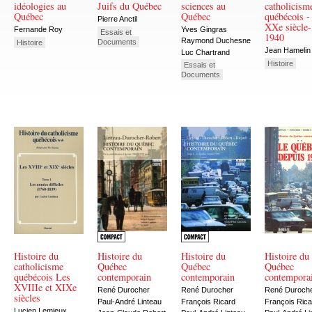
idéologies au
Juifs du Québec
sciences au
catholicism
Québec
Québec
québécois -
Pierre Anctil
XXe siècle
Fernande Roy
Yves Gingras
Essais et
1940
Raymond Duchesne
Documents
Histoire
Jean Hamelin
Luc Chartrand
Histoire
Essais et
Documents
Histoire du
Histoire du
Histoire du
Histoire du
catholicisme
Québec
Québec
Québec
québécois Les
contemporain
contemporain
contempora
XVIIIe et XIXe
René Durocher
René Durocher
René Duroch
siècles
Paul-André Linteau
François Ricard
François Rica
Lucien Lemieux