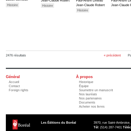
Jean-Claude Robert
Paul-André Linteau
Paul-André Li
Histoire
Jean-Claude Robert
Jean-Claude 
Histoire
Histoire
2476 résultats
« précédent
P
Général
À propos
Accueil
Historique
Contact
Équipe
Foreign rights
Soumettre un manuscrit
Nos lauréats
Nos partenaires
Documents
Acheter nos livres
Les Éditions du Boréal
3970, rue Saint-Ambroise
Tél
: (514) 287-7401
Téléc