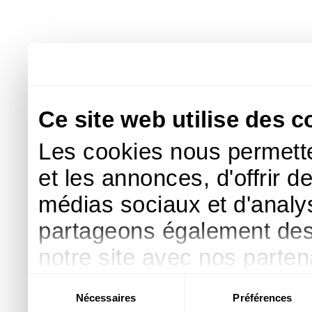
Ce site web utilise des c
Les cookies nous permette
et les annonces, d'offrir d
médias sociaux et d'analys
partageons également des i
notre site avec nos parte
publicité et d'analyse, qu
Sélection
Nécessaires
Préférences
du
d'autres informations que 