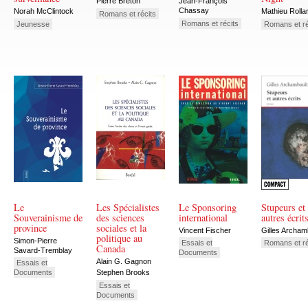
Pierre Breton
Jean-François
Chassay
Norah McClintock
Mathieu Rolla
Romans et récits
Romans et récits
Jeunesse
Romans et ré
Le
Les Spécialistes
Le Sponsoring
Stupeurs et
Souverainisme de
des sciences
international
autres écrit
province
sociales et la
Vincent Fischer
Gilles Archam
politique au
Simon-Pierre
Essais et
Romans et ré
Canada
Savard-Tremblay
Documents
Alain G. Gagnon
Essais et
Stephen Brooks
Documents
Essais et
Documents