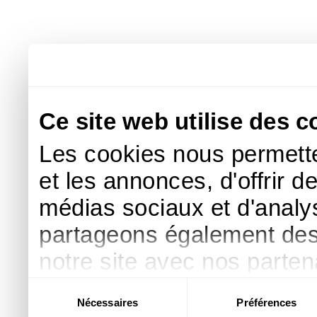
Ce site web utilise des c
Les cookies nous permette
et les annonces, d'offrir d
médias sociaux et d'analys
partageons également des i
notre site avec nos parte
publicité et d'analyse, qu
Sélection
Nécessaires
Préférences
du
d'autres informations que 