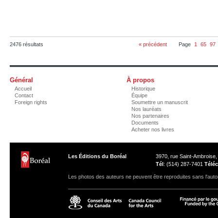
2476 résultats
« précédent
Page
1
65
97
Général
À propos
Accueil
Historique
Contact
Équipe
Foreign rights
Soumettre un manuscrit
Nos lauréats
Nos partenaires
Documents
Acheter nos livres
Les Éditions du Boréal
3970, rue Saint-Ambroise
Tél
: (514) 287-7401
Téléc
Les photos des auteurs ne peuvent être reproduites sans l'autor