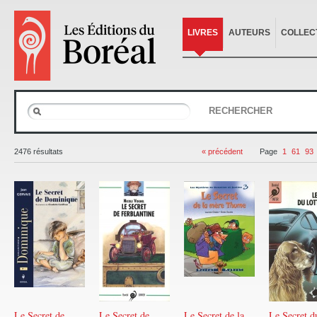
LIVRES
AUTEURS
COLLEC
RECHERCHER
2476 résultats
« précédent
Page
1
61
93
Le Secret de
Le Secret de
Le Secret de la
Le Secret d