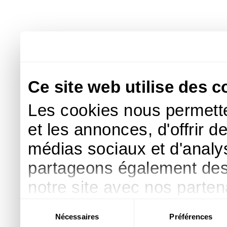
Ce site web utilise des c
Les cookies nous permette
et les annonces, d'offrir d
médias sociaux et d'analys
partageons également des i
notre site avec nos parte
publicité et d'analyse, qu
Sélection
Nécessaires
Préférences
du
d'autres informations que 