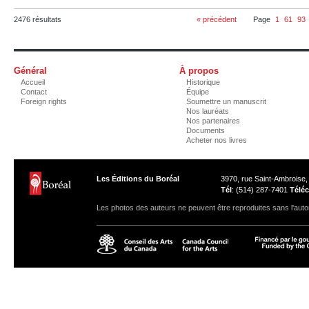
2476 résultats
« précédent
Page
1
61
93
Général
À propos
Accueil
Historique
Contact
Équipe
Foreign rights
Soumettre un manuscrit
Nos lauréats
Nos partenaires
Documents
Acheter nos livres
Les Éditions du Boréal
3970, rue Saint-Ambroise
Tél
: (514) 287-7401
Téléc
Les photos des auteurs ne peuvent être reproduites sans l'autor