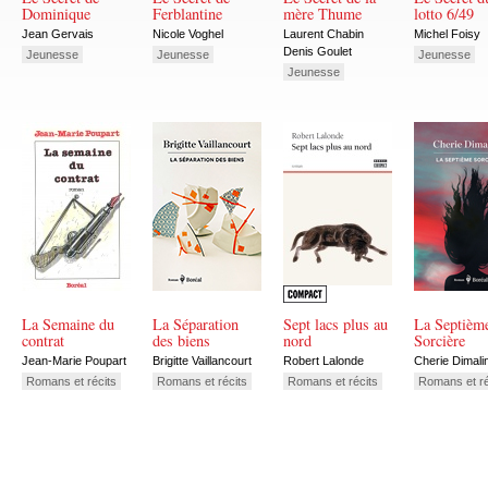
Dominique
Ferblantine
mère Thume
lotto 6/49
Jean Gervais
Nicole Voghel
Laurent Chabin
Michel Foisy
Denis Goulet
Jeunesse
Jeunesse
Jeunesse
Jeunesse
La Semaine du
La Séparation
Sept lacs plus au
La Septièm
contrat
des biens
nord
Sorcière
Jean-Marie Poupart
Brigitte Vaillancourt
Robert Lalonde
Cherie Dimali
Romans et récits
Romans et récits
Romans et récits
Romans et ré