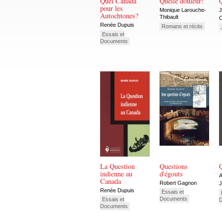
Quel Canada
Quelle douleur!
Q
pour les
Monique Larouche-
J
Autochtones?
Thibault
C
Renée Dupuis
Romans et récits
Essais et
Documents
La Question
Questions
Q
indienne au
d'égouts
A
Canada
Robert Gagnon
J
Renée Dupuis
Essais et
Documents
Essais et
Documents