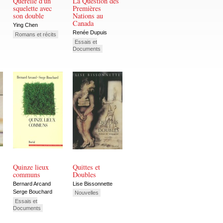
Querelle d'un
La Question des
squelette avec
Premières
son double
Nations au
Canada
Ying Chen
Renée Dupuis
Romans et récits
Essais et
Documents
Quinze lieux
Quittes et
communs
Doubles
Bernard Arcand
Lise Bissonnette
Serge Bouchard
Nouvelles
Essais et
Documents