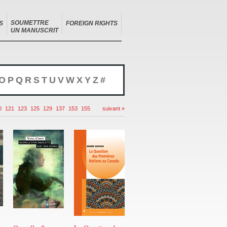
SOUMETTRE
S
FOREIGN RIGHTS
UN MANUSCRIT
O
P
Q
R
S
T
U
V
W
X
Y
Z
#
0
121
123
125
129
137
153
155
suivant »