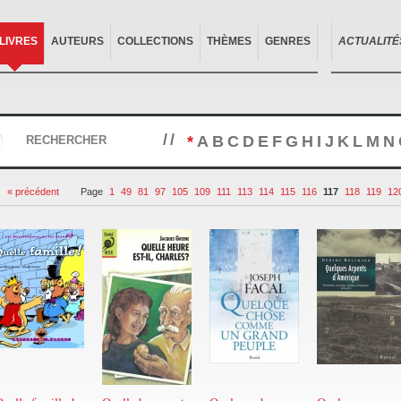
LIVRES
AUTEURS
COLLECTIONS
THÈMES
GENRES
ACTUALITÉ
//
*
A
B
C
D
E
F
G
H
I
J
K
L
M
N
RECHERCHER
« précédent
Page
1
49
81
97
105
109
111
113
114
115
116
117
118
119
12