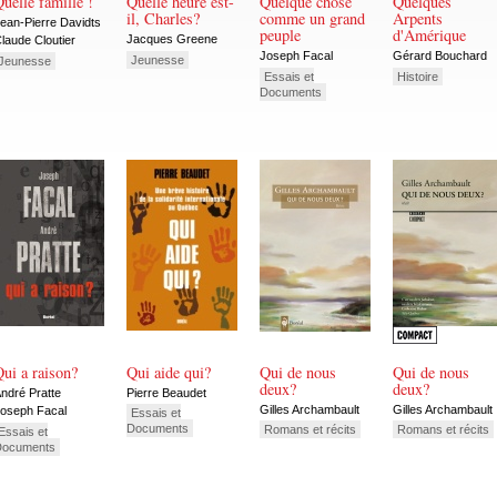
uelle famille !
Quelle heure est-
Quelque chose
Quelques
il, Charles?
comme un grand
Arpents
ean-Pierre Davidts
peuple
d'Amérique
Jacques Greene
laude Cloutier
Joseph Facal
Gérard Bouchard
Jeunesse
Jeunesse
Essais et
Histoire
Documents
ui a raison?
Qui aide qui?
Qui de nous
Qui de nous
deux?
deux?
ndré Pratte
Pierre Beaudet
Gilles Archambault
Gilles Archambault
oseph Facal
Essais et
Documents
Romans et récits
Romans et récits
Essais et
Documents