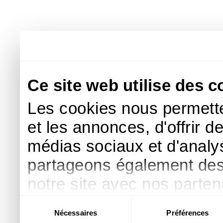
Ce site web utilise des c
Les cookies nous permette
et les annonces, d'offrir d
médias sociaux et d'analys
partageons également des i
notre site avec nos parte
publicité et d'analyse, qu
Sélection
Nécessaires
Préférences
du
d'autres informations que 